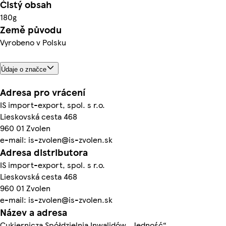
Čistý obsah
180g
Země původu
Vyrobeno v Polsku
Údaje o značce
Adresa pro vrácení
IS import-export, spol. s r.o.
Lieskovská cesta 468
960 01 Zvolen
e-mail: is-zvolen@is-zvolen.sk
Adresa distributora
IS import-export, spol. s r.o.
Lieskovská cesta 468
960 01 Zvolen
e-mail: is-zvolen@is-zvolen.sk
Název a adresa
Cukiernicza Spółdzielnia Inwalidów „Jedność“