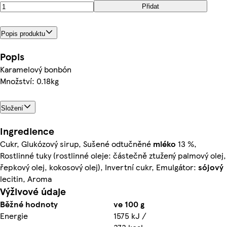
Přidat
Popis produktu
Popis
Karamelový bonbón
Množství: 0.18kg
Složení
Ingredience
Cukr, Glukózový sirup, Sušené odtučněné
mléko
13 %,
Rostlinné tuky (rostlinné oleje: částečně ztužený palmový olej,
řepkový olej, kokosový olej), Invertní cukr, Emulgátor:
sójový
lecitin, Aroma
Výživové údaje
Běžné hodnoty
ve 100 g
Energie
1575 kJ /