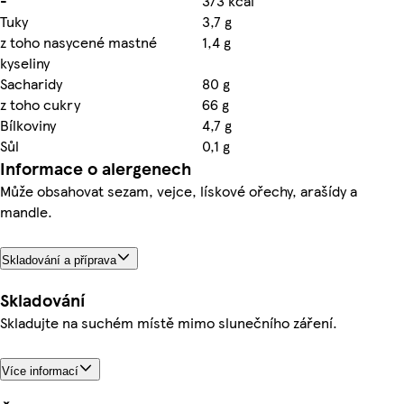
-
373 kcal
Tuky
3,7 g
z toho nasycené mastné
1,4 g
kyseliny
Sacharidy
80 g
z toho cukry
66 g
Bílkoviny
4,7 g
Sůl
0,1 g
Informace o alergenech
Může obsahovat sezam, vejce, lískové ořechy, arašídy a
mandle.
Skladování a příprava
Skladování
Skladujte na suchém místě mimo slunečního záření.
Více informací