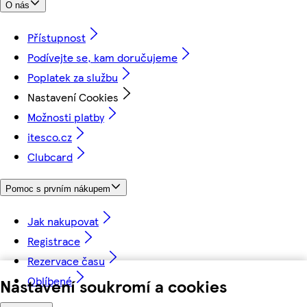
O nás
Přístupnost
Podívejte se, kam doručujeme
Poplatek za službu
Nastavení Cookies
Možnosti platby
itesco.cz
Clubcard
Pomoc s prvním nákupem
Jak nakupovat
Registrace
Rezervace času
Oblíbené
Nastavení soukromí a cookies