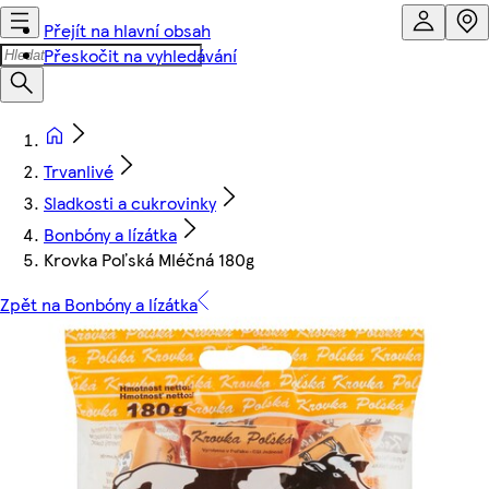
Přejít na hlavní obsah
Přeskočit na vyhledávání
Trvanlivé
Sladkosti a cukrovinky
Bonbóny a lízátka
Krovka Poľská Mléčná 180g
Zpět na Bonbóny a lízátka