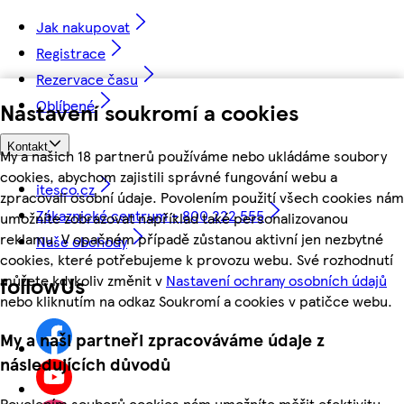
Jak nakupovat
Registrace
Rezervace času
Oblíbené
Nastavení soukromí a cookies
Kontakt
My a našich 18 partnerů používáme nebo ukládáme soubory
cookies, abychom zajistili správné fungování webu a
itesco.cz
zpracovali osobní údaje. Povolením použití všech cookies nám
Zákaznické centrum - 800 222 555
umožníte zobrazovat například také personalizovanou
reklamu. V opačném případě zůstanou aktivní jen nezbytné
Naše obchody
cookies, které potřebujeme k provozu webu. Své rozhodnutí
můžete kdykoliv změnit v
Nastavení ochrany osobních údajů
followUs
nebo kliknutím na odkaz Soukromí a cookies v patičce webu.
My a naši partneři zpracováváme údaje z
následujících důvodů
Povolením souborů cookies nám umožníte měřit efektivitu