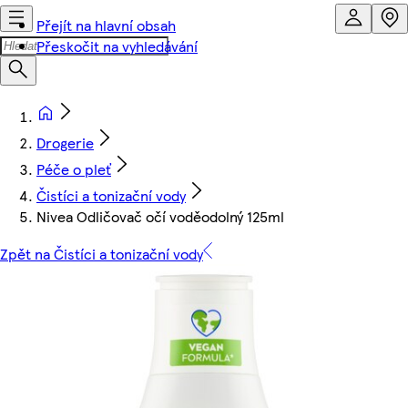
Přejít na hlavní obsah
Přeskočit na vyhledávání
Drogerie
Péče o pleť
Čistíci a tonizační vody
Nivea Odličovač očí voděodolný 125ml
Zpět na Čistíci a tonizační vody