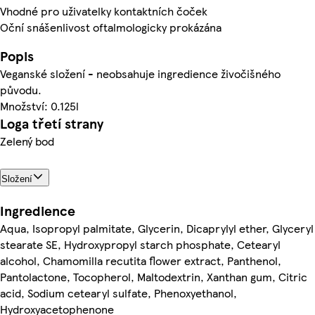
Vhodné pro uživatelky kontaktních čoček
Oční snášenlivost oftalmologicky prokázána
Popis
Veganské složení - neobsahuje ingredience živočišného
původu.
Množství: 0.125l
Loga třetí strany
Zelený bod
Složení
Ingredience
Aqua, Isopropyl palmitate, Glycerin, Dicaprylyl ether, Glyceryl
stearate SE, Hydroxypropyl starch phosphate, Cetearyl
alcohol, Chamomilla recutita flower extract, Panthenol,
Pantolactone, Tocopherol, Maltodextrin, Xanthan gum, Citric
acid, Sodium cetearyl sulfate, Phenoxyethanol,
Hydroxyacetophenone