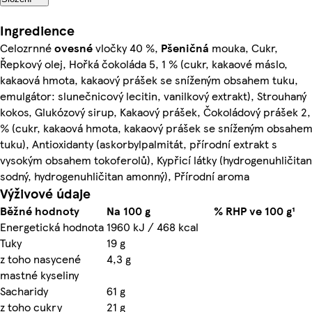
Ingredience
Celozrnné
ovesné
vločky 40 %,
Pšeničná
mouka, Cukr,
Řepkový olej, Hořká čokoláda 5, 1 % (cukr, kakaové máslo,
kakaová hmota, kakaový prášek se sníženým obsahem tuku,
emulgátor: slunečnicový lecitin, vanilkový extrakt), Strouhaný
kokos, Glukózový sirup, Kakaový prášek, Čokoládový prášek 2,
% (cukr, kakaová hmota, kakaový prášek se sníženým obsahe
tuku), Antioxidanty (askorbylpalmitát, přírodní extrakt s
vysokým obsahem tokoferolů), Kypřicí látky (hydrogenuhličitan
sodný, hydrogenuhličitan amonný), Přírodní aroma
Výživové údaje
Běžné hodnoty
Na 100 g
% RHP ve 100 g¹
Energetická hodnota
1960 kJ / 468 kcal
Tuky
19 g
z toho nasycené
4,3 g
mastné kyseliny
Sacharidy
61 g
z toho cukry
21 g