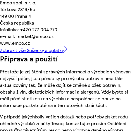
Emco spol. s r. o.
Türkova 2319/5b
149 00 Praha 4
Česká republika
infolinka: +420 277 004 770
e-mail: market@emco.cz
www.emco.cz
Zobrazit vše Sušenky a oplatky
Příprava a použití
Přestože je zajištění správných informací o výrobcích věnován
nejvyšší péče, jsou předpisy pro výrobu potravin neustále
aktualizovány tak, že může dojít ke změně složek potravin,
obsahu živin, dietetických informací a alergenů. Vždy byste si
měli přečíst etiketu na výrobku a nespoléhat se pouze na
informace poskytnuté na internetových stránkách.
V případě jakýchkoliv Vašich dotazů nebo potřeby získat radu
ohledně výrobků značky Tesco, kontaktujte prosím Oddělení
pro služby zákazníkům Tesco nebo výrobce daného výrobku,