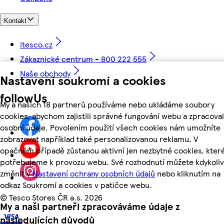
Kontakt
itesco.cz
Zákaznické centrum - 800 222 555
Naše obchody
Nastavení soukromí a cookies
followUs
My a našich 18 partnerů používáme nebo ukládáme soubory
cookies, abychom zajistili správné fungování webu a zpracoval
osobní údaje. Povolením použití všech cookies nám umožníte
zobrazovat například také personalizovanou reklamu. V
opačném případě zůstanou aktivní jen nezbytné cookies, kter
potřebujeme k provozu webu. Své rozhodnutí můžete kdykoliv
změnit v
Nastavení ochrany osobních údajů
nebo kliknutím na
odkaz Soukromí a cookies v patičce webu.
©
Tesco Stores ČR a.s. 2026
My a naši partneři zpracováváme údaje z
následujících důvodů