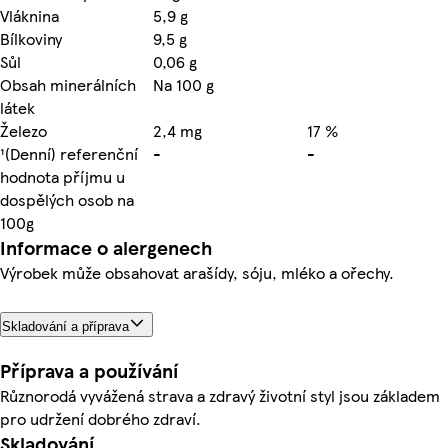
Vláknina
5,9 g
Bílkoviny
9,5 g
Sůl
0,06 g
Obsah minerálních
Na 100 g
látek
Železo
2,4 mg
17 %
¹(Denní) referenční
-
-
hodnota příjmu u
dospělých osob na
100g
Informace o alergenech
Výrobek může obsahovat arašídy, sóju, mléko a ořechy.
Skladování a příprava
Příprava a používání
Různorodá vyvážená strava a zdravý životní styl jsou základem
pro udržení dobrého zdraví.
Skladování