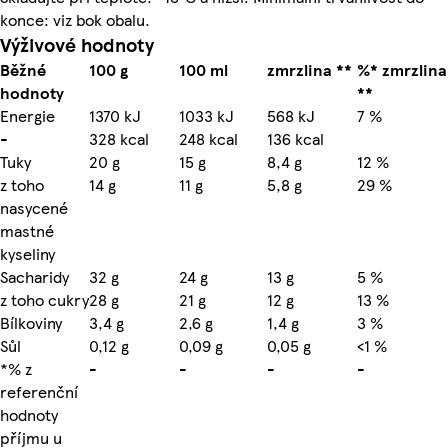
konce: viz bok obalu.
Výživové hodnoty
Běžné
100 g
100 ml
zmrzlina **
%* zmrzlina
hodnoty
**
Energie
1370 kJ
1033 kJ
568 kJ
7 %
-
328 kcal
248 kcal
136 kcal
Tuky
20 g
15 g
8,4 g
12 %
z toho
14 g
11 g
5,8 g
29 %
nasycené
mastné
kyseliny
Sacharidy
32 g
24 g
13 g
5 %
z toho cukry
28 g
21 g
12 g
13 %
Bílkoviny
3,4 g
2,6 g
1,4 g
3 %
Sůl
0,12 g
0,09 g
0,05 g
<1 %
*% z
-
-
-
-
referenční
hodnoty
příjmu u