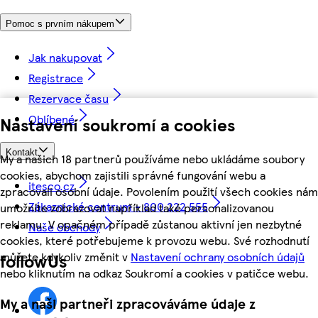
Pomoc s prvním nákupem
Jak nakupovat
Registrace
Rezervace času
Oblíbené
Nastavení soukromí a cookies
Kontakt
My a našich 18 partnerů používáme nebo ukládáme soubory
cookies, abychom zajistili správné fungování webu a
itesco.cz
zpracovali osobní údaje. Povolením použití všech cookies nám
Zákaznické centrum - 800 222 555
umožníte zobrazovat například také personalizovanou
reklamu. V opačném případě zůstanou aktivní jen nezbytné
Naše obchody
cookies, které potřebujeme k provozu webu. Své rozhodnutí
můžete kdykoliv změnit v
Nastavení ochrany osobních údajů
followUs
nebo kliknutím na odkaz Soukromí a cookies v patičce webu.
My a naši partneři zpracováváme údaje z