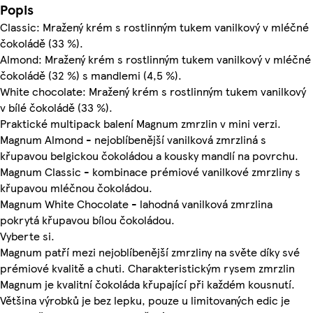
Popis
Classic: Mražený krém s rostlinným tukem vanilkový v mléčné
čokoládě (33 %).
Almond: Mražený krém s rostlinným tukem vanilkový v mléčné
čokoládě (32 %) s mandlemi (4,5 %).
White chocolate: Mražený krém s rostlinným tukem vanilkový
v bílé čokoládě (33 %).
Praktické multipack balení Magnum zmrzlin v mini verzi.
Magnum Almond - nejoblíbenější vanilková zmrzliná s
křupavou belgickou čokoládou a kousky mandlí na povrchu.
Magnum Classic - kombinace prémiové vanilkové zmrzliny s
křupavou mléčnou čokoládou.
Magnum White Chocolate - lahodná vanilková zmrzlina
pokrytá křupavou bílou čokoládou.
Vyberte si.
Magnum patří mezi nejoblíbenější zmrzliny na světe díky své
prémiové kvalitě a chuti. Charakteristickým rysem zmrzlin
Magnum je kvalitní čokoláda křupající při každém kousnutí.
Většina výrobků je bez lepku, pouze u limitovaných edic je