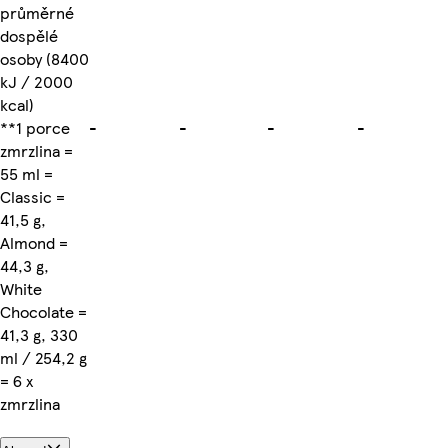
průměrné
dospělé
osoby (8400
kJ / 2000
kcal)
**1 porce
-
-
-
-
zmrzlina =
55 ml =
Classic =
41,5 g,
Almond =
44,3 g,
White
Chocolate =
41,3 g, 330
ml / 254,2 g
= 6 x
zmrzlina