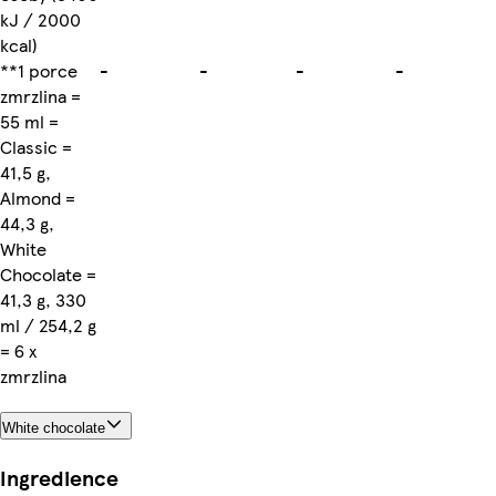
kJ / 2000
kcal)
**1 porce
-
-
-
-
zmrzlina =
55 ml =
Classic =
41,5 g,
Almond =
44,3 g,
White
Chocolate =
41,3 g, 330
ml / 254,2 g
= 6 x
zmrzlina
White chocolate
Ingredience