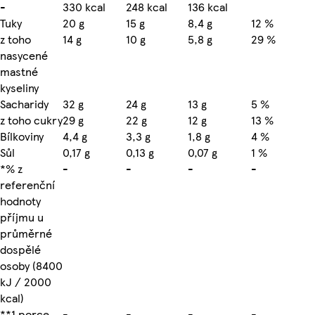
-
330 kcal
248 kcal
136 kcal
Tuky
20 g
15 g
8,4 g
12 %
z toho
14 g
10 g
5,8 g
29 %
nasycené
mastné
kyseliny
Sacharidy
32 g
24 g
13 g
5 %
z toho cukry
29 g
22 g
12 g
13 %
Bílkoviny
4,4 g
3,3 g
1,8 g
4 %
Sůl
0,17 g
0,13 g
0,07 g
1 %
*% z
-
-
-
-
referenční
hodnoty
příjmu u
průměrné
dospělé
osoby (8400
kJ / 2000
kcal)
**1 porce
-
-
-
-