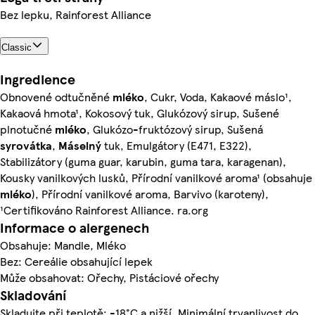
Bez lepku, Rainforest Alliance
Classic
Ingredience
Obnovené odtučněné
mléko
, Cukr, Voda, Kakaové máslo¹,
Kakaová hmota¹, Kokosový tuk, Glukózový sirup, Sušené
plnotučné
mléko
, Glukózo-fruktózový sirup, Sušená
syrovátka
,
Máselný
tuk, Emulgátory (E471, E322),
Stabilizátory (guma guar, karubin, guma tara, karagenan),
Kousky vanilkových lusků, Přírodní vanilkové aroma¹ (obsahuje
mléko
), Přírodní vanilkové aroma, Barvivo (karoteny),
¹Certifikováno Rainforest Alliance. ra.org
Informace o alergenech
Obsahuje: Mandle, Mléko
Bez: Cereálie obsahující lepek
Může obsahovat: Ořechy, Pistáciové ořechy
Skladování
Skladujte při teplotě: -18°C a nižší. Minimální trvanlivost do