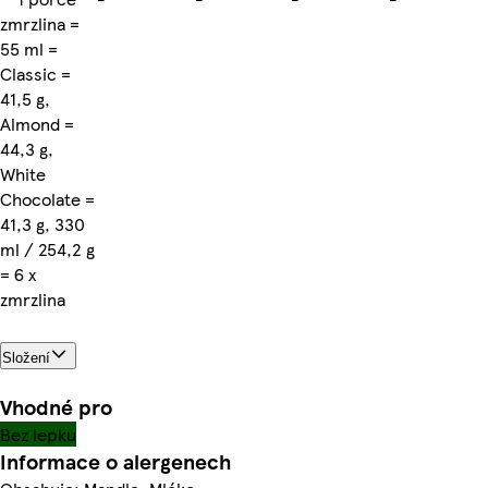
zmrzlina =
55 ml =
Classic =
41,5 g,
Almond =
44,3 g,
White
Chocolate =
41,3 g, 330
ml / 254,2 g
= 6 x
zmrzlina
Složení
Vhodné pro
Bez lepku
Informace o alergenech