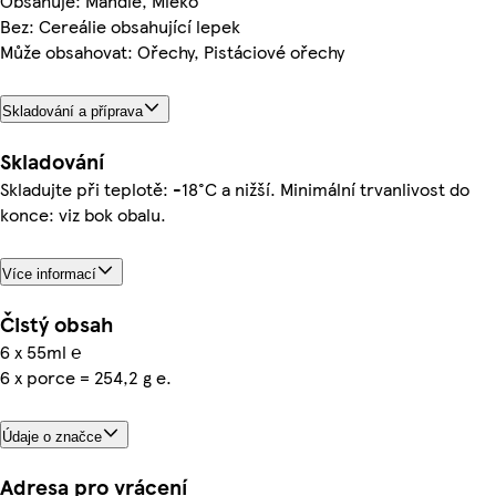
Obsahuje: Mandle, Mléko
Bez: Cereálie obsahující lepek
Může obsahovat: Ořechy, Pistáciové ořechy
Skladování a příprava
Skladování
Skladujte při teplotě: -18°C a nižší. Minimální trvanlivost do
konce: viz bok obalu.
Více informací
Čistý obsah
6 x 55ml ℮
6 x porce = 254,2 g e.
Údaje o značce
Adresa pro vrácení