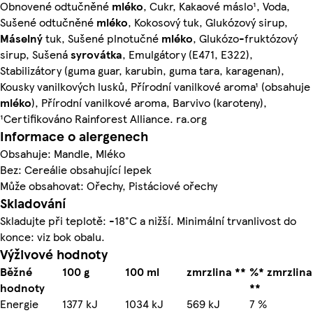
Obnovené odtučněné
mléko
, Cukr, Kakaové máslo¹, Voda,
Sušené odtučněné
mléko
, Kokosový tuk, Glukózový sirup,
Máselný
tuk, Sušené plnotučné
mléko
, Glukózo-fruktózový
sirup, Sušená
syrovátka
, Emulgátory (E471, E322),
Stabilizátory (guma guar, karubin, guma tara, karagenan),
Kousky vanilkových lusků, Přírodní vanilkové aroma¹ (obsahuje
mléko
), Přírodní vanilkové aroma, Barvivo (karoteny),
¹Certifikováno Rainforest Alliance. ra.org
Informace o alergenech
Obsahuje: Mandle, Mléko
Bez: Cereálie obsahující lepek
Může obsahovat: Ořechy, Pistáciové ořechy
Skladování
Skladujte při teplotě: -18°C a nižší. Minimální trvanlivost do
konce: viz bok obalu.
Výživové hodnoty
Běžné
100 g
100 ml
zmrzlina **
%* zmrzlina
hodnoty
**
Energie
1377 kJ
1034 kJ
569 kJ
7 %