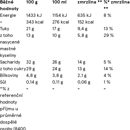
Běžné
100 g
100 ml
zmrzlina **
%* zmrzlina
hodnoty
**
Energie
1433 kJ
1154 kJ
635 kJ
8 %
-
343 kcal
276 kcal
152 kcal
Tuky
21 g
17 g
9,4 g
13 %
z toho
13 g
10 g
5,8 g
29 %
nasycené
mastné
kyseliny
Sacharidy
32 g
26 g
14 g
5 %
z toho cukry
29 g
24 g
13 g
14 %
Bílkoviny
4,8 g
3,8 g
2,1 g
4 %
Sůl
0,14 g
0,11 g
0,06 g
1 %
*% z
-
-
-
-
referenční
hodnoty
příjmu u
průměrné
dospělé
osoby (8400