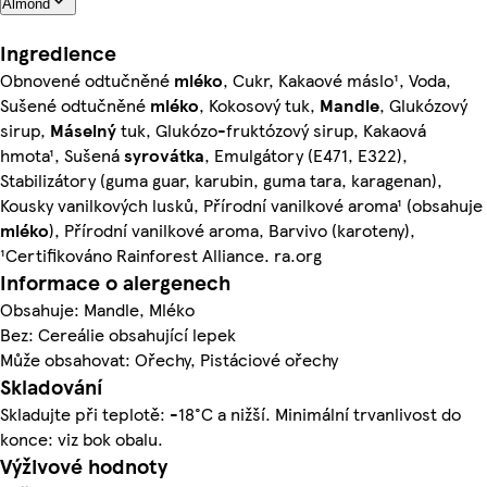
Almond
Ingredience
Obnovené odtučněné
mléko
, Cukr, Kakaové máslo¹, Voda,
Sušené odtučněné
mléko
, Kokosový tuk,
Mandle
, Glukózový
sirup,
Máselný
tuk, Glukózo-fruktózový sirup, Kakaová
hmota¹, Sušená
syrovátka
, Emulgátory (E471, E322),
Stabilizátory (guma guar, karubin, guma tara, karagenan),
Kousky vanilkových lusků, Přírodní vanilkové aroma¹ (obsahuje
mléko
), Přírodní vanilkové aroma, Barvivo (karoteny),
¹Certifikováno Rainforest Alliance. ra.org
Informace o alergenech
Obsahuje: Mandle, Mléko
Bez: Cereálie obsahující lepek
Může obsahovat: Ořechy, Pistáciové ořechy
Skladování
Skladujte při teplotě: -18°C a nižší. Minimální trvanlivost do
konce: viz bok obalu.
Výživové hodnoty