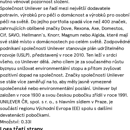
nutno věnovat pozornost složení.
Společnost Unilever se řadí mezi největší dodavatele
potravin, výrobků pro péči o domácnost a výrobků pro osobní
péči na světě. Do jejího portfolia spadá více než 400 značek,
zahrnujících oblíbené značky Dove, Rexona, Axe, Domestos,
Cif, SAVO, Hellmann's, Knorr, Magnum nebo Algida, které mají
své stálé místo v domácnostech po celém světě. Zodpovědné
podnikaní společnosti Unilever stanovuje plán udržitelného
rozvoje (USLP), představený v roce 2010. Ten leží v srdci
všeho, co Unilever dělá. Jeho cílem je za současného růstu
byznysu snižovat environmentální stopu a přitom zvyšovat
pozitivní dopad na společnost. Značky společnosti Unilever
se stále více zaměřují na to, aby měly jasně vymezené
společenské nebo environmentální poslání. Unilever byl
založen v roce 1930 a svou českou pobočku zřídil v roce 1991.
UNILEVER ČR, spol. s r. o., s hlavním sídlem v Praze, je
součástí regionu Východní Evropa (EE) spolu s dalšími
devatenácti pobočkami.
Množství: 0.33l
Loga třetí strany