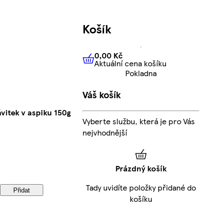
Košík
0,00 Kč
Aktuální cena košíku
0,00 Kč
Aktuální cena košíku
Pokladna
Váš košík
itek v aspiku 150g
Vyberte službu, která je pro Vás
nejvhodnější
Prázdný košík
Tady uvidíte položky přidané do
Přidat
košíku