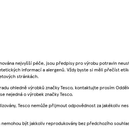
nována nejvyšší péče, jsou předpisy pro výrobu potravin neust
etetických informací a alergenů. Vždy byste si měli přečíst eti
etových stránkách.
 radu ohledně výrobků značky Tesco, kontaktujte prosím Odděl
se nejedná o výrobek značky Tesco.
ualizovány, Tesco nemůže přijmout odpovědnost za jakékoliv ne
a nemohou být jakkoliv reprodukovány bez předchozího souhla