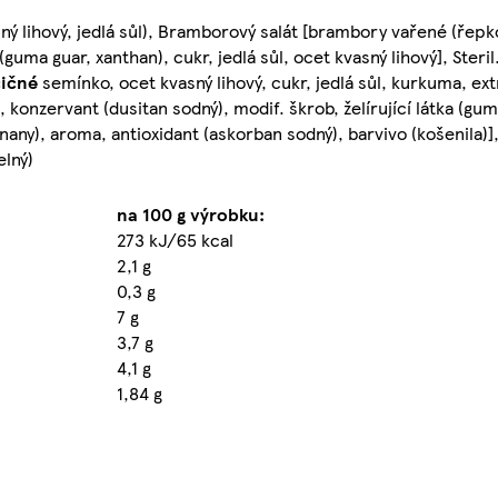
ný lihový, jedlá sůl), Bramborový salát [brambory vařené (řepko
ma guar, xanthan), cukr, jedlá sůl, ocet kvasný lihový], Steril.
ičné
semínko, ocet kvasný lihový, cukr, jedlá sůl, kurkuma, ext
 konzervant (dusitan sodný), modif. škrob, želírující látka (g
čnany), aroma, antioxidant (askorban sodný), barvivo (košenila)]
elný)
na 100 g výrobku:
273 kJ/65 kcal
2,1 g
0,3 g
7 g
3,7 g
4,1 g
1,84 g