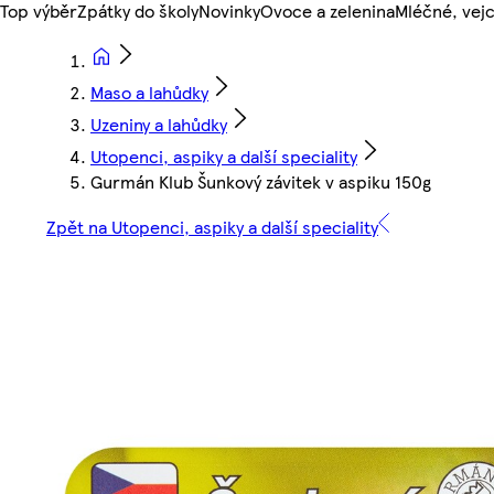
Top výběr
Zpátky do školy
Novinky
Ovoce a zelenina
Mléčné, vejc
Maso a lahůdky
Uzeniny a lahůdky
Utopenci, aspiky a další speciality
Gurmán Klub Šunkový závitek v aspiku 150g
Zpět na Utopenci, aspiky a další speciality