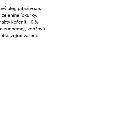
vý olej, pitná voda,
 zelenina (okurky,
rakty koření), 10 %
uma euchema), vepřová
, 4 %
vejce
vařené,