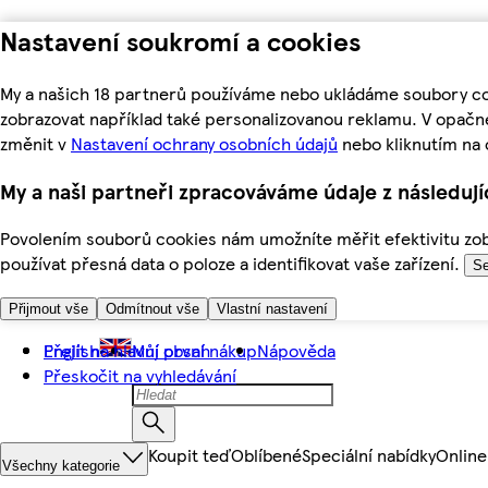
Nastavení soukromí a cookies
My a našich 18 partnerů používáme nebo ukládáme soubory coo
zobrazovat například také personalizovanou reklamu. V opačn
změnit v
Nastavení ochrany osobních údajů
nebo kliknutím na 
My a naši partneři zpracováváme údaje z následuj
Povolením souborů cookies nám umožníte měřit efektivitu zobr
používat přesná data o poloze a identifikovat vaše zařízení.
Se
Přijmout vše
Odmítnout vše
Vlastní nastavení
Přejít na hlavní obsah
English
Můj první nákup
Nápověda
Přeskočit na vyhledávání
Koupit teď
Oblíbené
Speciální nabídky
Online
Všechny kategorie