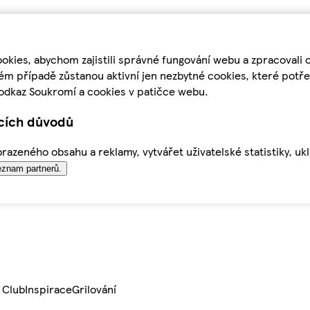
kies, abychom zajistili správné fungování webu a zpracovali 
ém případě zůstanou aktivní jen nezbytné cookies, které pot
odkaz Soukromí a cookies v patičce webu.
ících důvodů
azeného obsahu a reklamy, vytvářet uživatelské statistiky, uk
znam partnerů.
 Club
Inspirace
Grilování