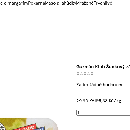
e a margaríny
Pekárna
Maso a lahůdky
Mražené
Trvanlivé
Gurmán Klub Šunkový záv
Zatím žádné hodnocení
199,33 Kč/kg
29,90 Kč