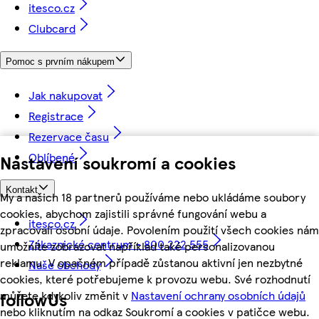
itesco.cz
Clubcard
Pomoc s prvním nákupem
Jak nakupovat
Registrace
Rezervace času
Oblíbené
Nastavení soukromí a cookies
Kontakt
My a našich 18 partnerů používáme nebo ukládáme soubory
cookies, abychom zajistili správné fungování webu a
itesco.cz
zpracovali osobní údaje. Povolením použití všech cookies nám
Zákaznické centrum - 800 222 555
umožníte zobrazovat například také personalizovanou
reklamu. V opačném případě zůstanou aktivní jen nezbytné
Naše obchody
cookies, které potřebujeme k provozu webu. Své rozhodnutí
můžete kdykoliv změnit v
Nastavení ochrany osobních údajů
followUs
nebo kliknutím na odkaz Soukromí a cookies v patičce webu.