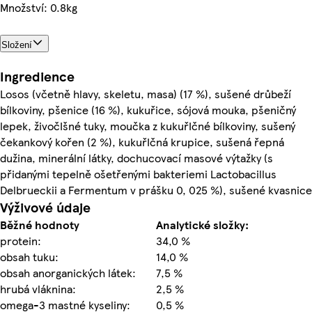
Množství: 0.8kg
Složení
Ingredience
Losos (včetně hlavy, skeletu, masa) (17 %), sušené drůbeží
bílkoviny, pšenice (16 %), kukuřice, sójová mouka, pšeničný
lepek, živočIšné tuky, moučka z kukuřIčné bílkoviny, sušený
čekankový kořen (2 %), kukuřIčná krupice, sušená řepná
dužina, minerální látky, dochucovací masové výtažky (s
přidanými tepelně ošetřenými bakteriemi Lactobacillus
Delbrueckii a Fermentum v prášku 0, 025 %), sušené kvasnice
Výživové údaje
Běžné hodnoty
Analytické složky:
protein:
34,0 %
obsah tuku:
14,0 %
obsah anorganických látek:
7,5 %
hrubá vláknina:
2,5 %
omega-3 mastné kyseliny:
0,5 %