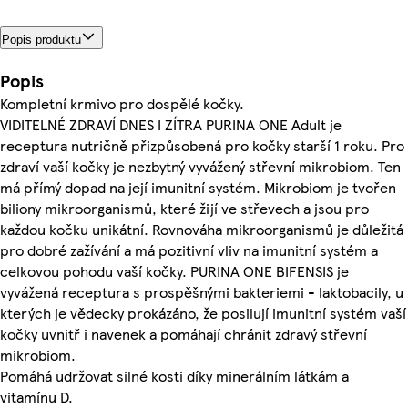
Popis produktu
Popis
Kompletní krmivo pro dospělé kočky.
VIDITELNÉ ZDRAVÍ DNES I ZÍTRA PURINA ONE Adult je
receptura nutričně přizpůsobená pro kočky starší 1 roku. Pro
zdraví vaší kočky je nezbytný vyvážený střevní mikrobiom. Ten
má přímý dopad na její imunitní systém. Mikrobiom je tvořen
biliony mikroorganismů, které žijí ve střevech a jsou pro
každou kočku unikátní. Rovnováha mikroorganismů je důležitá
pro dobré zažívání a má pozitivní vliv na imunitní systém a
celkovou pohodu vaší kočky. PURINA ONE BIFENSIS je
vyvážená receptura s prospěšnými bakteriemi - laktobacily, u
kterých je vědecky prokázáno, že posilují imunitní systém vaší
kočky uvnitř i navenek a pomáhají chránit zdravý střevní
mikrobiom.
Pomáhá udržovat silné kosti díky minerálním látkám a
vitamínu D.