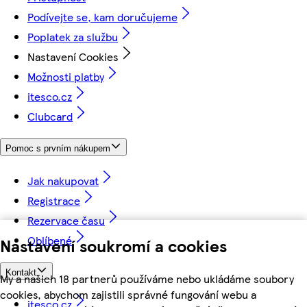
Podívejte se, kam doručujeme
Poplatek za službu
Nastavení Cookies
Možnosti platby
itesco.cz
Clubcard
Pomoc s prvním nákupem
Jak nakupovat
Registrace
Rezervace času
Oblíbené
Nastavení soukromí a cookies
Kontakt
My a našich 18 partnerů používáme nebo ukládáme soubory
cookies, abychom zajistili správné fungování webu a
itesco.cz