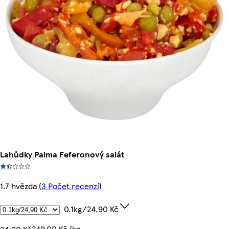
Lahůdky Palma Feferonový salát
1.7 hvězda
(
3 Počet recenzí
)
0.1kg/24,90 Kč
249,00 Kč/kg