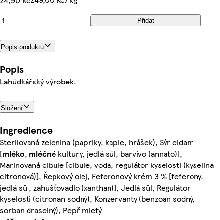
24,90 Kč
Přidat
Popis produktu
Popis
Lahůdkářský výrobek.
Složení
Ingredience
Sterilovaná zelenina (papriky, kapie, hrášek), Sýr eidam
[
mléko
,
mléčné
kultury, jedlá sůl, barvivo (annato)],
Marinovaná cibule [cibule, voda, regulátor kyselosti (kyselina
citronová)], Řepkový olej, Feferonový krém 3 % [feferony,
jedlá sůl, zahušťovadlo (xanthan)], Jedlá sůl, Regulátor
kyselosti (citronan sodný), Konzervanty (benzoan sodný,
sorban draselný), Pepř mletý