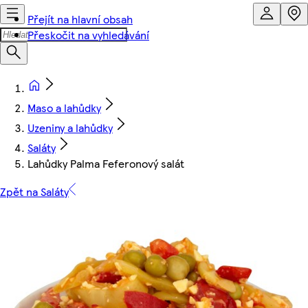
Přejít na hlavní obsah
Přeskočit na vyhledávání
Maso a lahůdky
Uzeniny a lahůdky
Saláty
Lahůdky Palma Feferonový salát
Zpět na Saláty