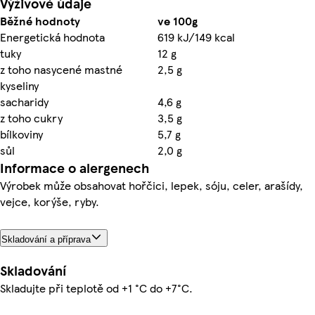
Výživové údaje
Běžné hodnoty
ve 100g
Energetická hodnota
619 kJ/149 kcal
tuky
12 g
z toho nasycené mastné
2,5 g
kyseliny
sacharidy
4,6 g
z toho cukry
3,5 g
bílkoviny
5,7 g
sůl
2,0 g
Informace o alergenech
Výrobek může obsahovat hořčici, lepek, sóju, celer, arašídy,
vejce, korýše, ryby.
Skladování a příprava
Skladování
Skladujte při teplotě od +1 °C do +7°C.