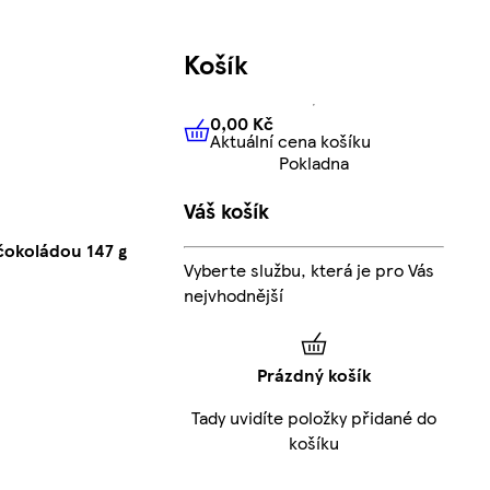
Košík
0,00 Kč
Aktuální cena košíku
0,00 Kč
Aktuální cena košíku
Pokladna
Váš košík
čokoládou 147 g
Vyberte službu, která je pro Vás
nejvhodnější
Prázdný košík
Tady uvidíte položky přidané do
košíku