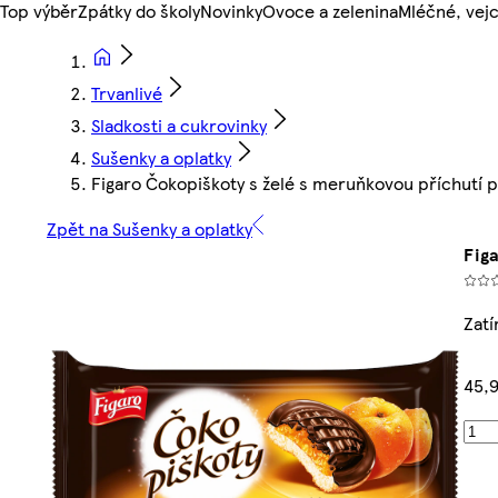
Top výběr
Zpátky do školy
Novinky
Ovoce a zelenina
Mléčné, vejc
Trvanlivé
Sladkosti a cukrovinky
Sušenky a oplatky
Figaro Čokopiškoty s želé s meruňkovou příchutí 
Zpět na Sušenky a oplatky
Fig
Zat
45,