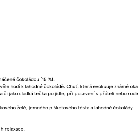
máčené čokoládou (15 %).
věle hodí k lahodné čokoládě. Chuť, která evokuuje známé oka
a či jako sladká tečka po jídle, při posezení s přáteli nebo rod
ového želé, jemného piškotového těsta a lahodné čokolády.
h relaxace.