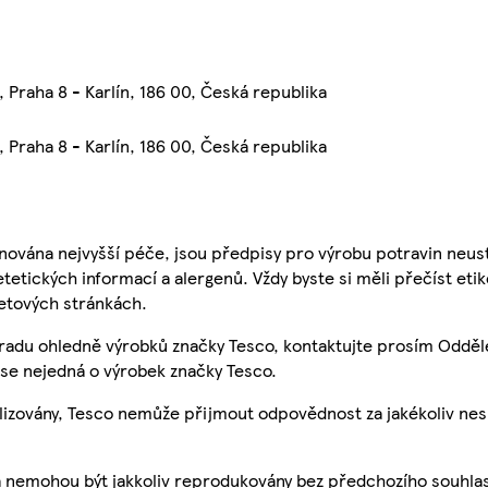
 Praha 8 - Karlín, 186 00, Česká republika
 Praha 8 - Karlín, 186 00, Česká republika
nována nejvyšší péče, jsou předpisy pro výrobu potravin neust
etetických informací a alergenů. Vždy byste si měli přečíst eti
etových stránkách.
 radu ohledně výrobků značky Tesco, kontaktujte prosím Odděl
se nejedná o výrobek značky Tesco.
ualizovány, Tesco nemůže přijmout odpovědnost za jakékoliv ne
a nemohou být jakkoliv reprodukovány bez předchozího souhla