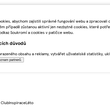
kies, abychom zajistili správné fungování webu a zpracovali 
ém případě zůstanou aktivní jen nezbytné cookies, které pot
odkaz Soukromí a cookies v patičce webu.
ících důvodů
azeného obsahu a reklamy, vytvářet uživatelské statistiky, uk
znam partnerů.
 Club
Inspirace
Léto