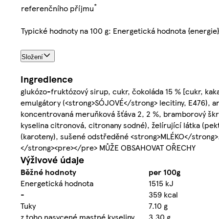
*
referenčního příjmu
Typické hodnoty na 100 g: Energetická hodnota {energie
Složení
Ingredience
glukózo-fruktózový sirup, cukr, čokoláda 15 % [cukr, k
emulgátory (<strong>SÓJOVÉ</strong> lecitiny, E476), 
koncentrovaná meruňková šťáva 2, 2 %, bramborový škrob, 
kyselina citronová, citronany sodné), želírující látka (pek
(karoteny), sušené odstředěné <strong>MLÉKO</stro
</strong><pre></pre> MŮŽE OBSAHOVAT OŘECHY
Výživové údaje
Běžné hodnoty
per 100g
Energetická hodnota
1515 kJ
-
359 kcal
Tuky
7.10 g
z toho nasycené mastné kyseliny
3.30 g