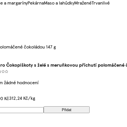
e a margaríny
Pekárna
Maso a lahůdky
Mražené
Trvanlivé
polomáčené čokoládou 147 g
aro Čokopiškoty s želé s meruňkovou příchutí polomáčené 
ím žádné hodnocení
312,24 Kč/kg
90 Kč
Přidat