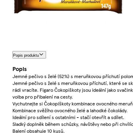
Popis produktu
Popis
Jemné pečivo s želé (52%) s meruňkovou příchutí polo
Jemné pečivo s želé s meruňkovou příchutí, které se sk
rádi vracíte. Figaro Čokopiškoty jsou ideální jako svačink
volba pro přibalení na cesty.
Vychutnejte si Čokopiškoty kombinace ovocného meruňk
Kombinace svěžího ovocného želé a lahodké čokolády.
Ideální pro sdílení s ostatními - stačí otevřít a sdílet.
Sladký doplněk během schůzky, návštěvy nebo při chvílíc
Balení obsahuje 10 kusů.