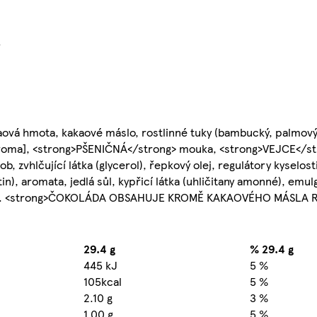
}
akaová hmota, kakaové máslo, rostlinné tuky (bambucký, palmo
aroma], <strong>PŠENIČNÁ</strong> mouka, <strong>VEJCE</st
zvhlčující látka (glycerol), řepkový olej, regulátory kyselosti
tin), aromata, jedlá sůl, kypřicí látka (uhličitany amonné), emul
ng>. <strong>ČOKOLÁDA OBSAHUJE KROMĚ KAKAOVÉHO MÁSLA R
29.4 g
% 29.4 g
445 kJ
5 %
105kcal
5 %
2.10 g
3 %
1.00 g
5 %