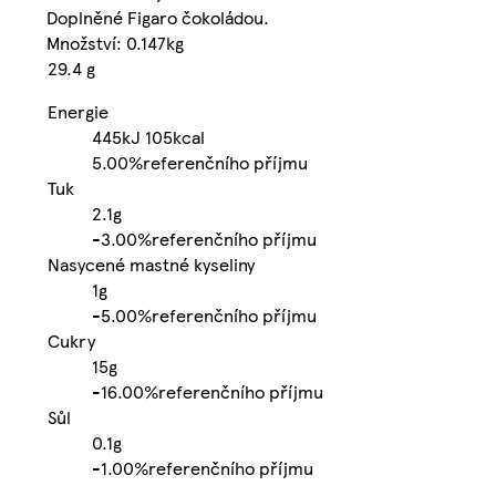
Doplněné Figaro čokoládou.
Množství: 0.147kg
29.4 g
Energie
445kJ
105kcal
5.00%
referenčního příjmu
Tuk
2.1g
-
3.00%
referenčního příjmu
Nasycené mastné kyseliny
1g
-
5.00%
referenčního příjmu
Cukry
15g
-
16.00%
referenčního příjmu
Sůl
0.1g
-
1.00%
referenčního příjmu