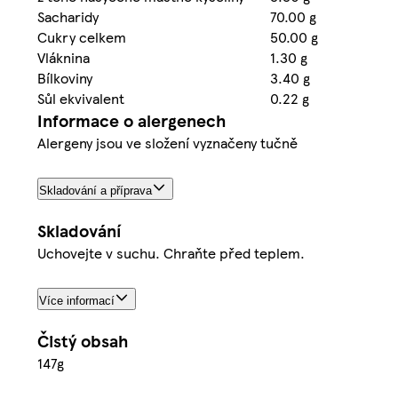
Sacharidy
70.00 g
Cukry celkem
50.00 g
Vláknina
1.30 g
Bílkoviny
3.40 g
Sůl ekvivalent
0.22 g
Informace o alergenech
Alergeny jsou ve složení vyznačeny tučně
Skladování a příprava
Skladování
Uchovejte v suchu. Chraňte před teplem.
Více informací
Čistý obsah
147g