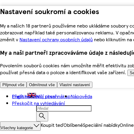
Nastavení soukromí a cookies
My a našich 18 partnerů používáme nebo ukládáme soubory coo
zobrazovat například také personalizovanou reklamu. V opačn
změnit v
Nastavení ochrany osobních údajů
nebo kliknutím na 
My a naši partneři zpracováváme údaje z následuj
Povolením souborů cookies nám umožníte měřit efektivitu zobr
používat přesná data o poloze a identifikovat vaše zařízení.
Se
Přijmout vše
Odmítnout vše
Vlastní nastavení
Přejít na hlavní obsah
English
Můj první nákup
Nápověda
Přeskočit na vyhledávání
Koupit teď
Oblíbené
Speciální nabídky
Online
Všechny kategorie