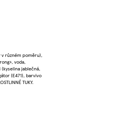
vý v různém poměru),
rong>, voda,
 (kyselina jablečná,
gátor (E471), barvivo
OSTLINNÉ TUKY.