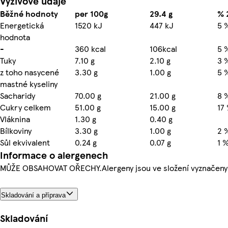
Výživové údaje
Běžné hodnoty
per 100g
29.4 g
% 
Energetická
1520 kJ
447 kJ
5 
hodnota
-
360 kcal
106kcal
5 
Tuky
7.10 g
2.10 g
3 
z toho nasycené
3.30 g
1.00 g
5 
mastné kyseliny
Sacharidy
70.00 g
21.00 g
8 
Cukry celkem
51.00 g
15.00 g
17
Vláknina
1.30 g
0.40 g
Bílkoviny
3.30 g
1.00 g
2 
Sůl ekvivalent
0.24 g
0.07 g
1 
Informace o alergenech
MŮŽE OBSAHOVAT OŘECHY.Alergeny jsou ve složení vyznačeny
Skladování a příprava
Skladování