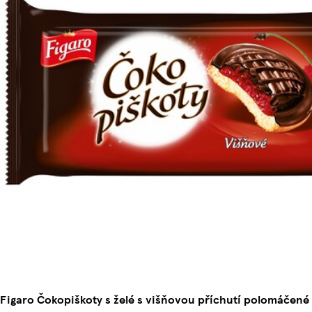
Figaro Čokopiškoty s želé s višňovou příchutí polomáčené