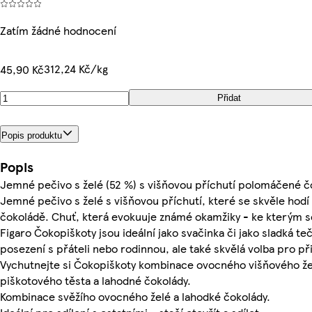
Zatím žádné hodnocení
312,24 Kč/kg
45,90 Kč
Přidat
Popis produktu
Popis
Jemné pečivo s želé (52 %) s višňovou příchutí polomáčené č
Jemné pečivo s želé s višňovou příchutí, které se skvěle hodí
čokoládě. Chuť, která evokuuje známé okamžiky - ke kterým se
Figaro Čokopiškoty jsou ideální jako svačinka či jako sladká teč
posezení s přáteli nebo rodinnou, ale také skvělá volba pro při
Vychutnejte si Čokopiškoty kombinace ovocného višňového ž
piškotového těsta a lahodné čokolády.
Kombinace svěžího ovocného želé a lahodké čokolády.