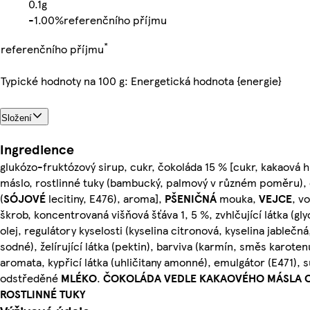
0.1g
-
1.00%
referenčního příjmu
*
referenčního příjmu
Typické hodnoty na 100 g: Energetická hodnota {energie}
Složení
Ingredience
glukózo-fruktózový sirup, cukr, čokoláda 15 % [cukr, kakaová
máslo, rostlinné tuky (bambucký, palmový v různém poměru),
(
SÓJOVÉ
lecitiny, E476), aroma],
PŠENIČNÁ
mouka,
VEJCE
, v
škrob, koncentrovaná višňová šťáva 1, 5 %, zvhlčující látka (gl
olej, regulátory kyselosti (kyselina citronová, kyselina jablečná
sodné), želírující látka (pektin), barviva (karmín, směs karotenů
aromata, kypřicí látka (uhličitany amonné), emulgátor (E471), 
odstředěné
MLÉKO
.
ČOKOLÁDA VEDLE KAKAOVÉHO MÁSLA 
ROSTLINNÉ TUKY