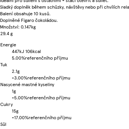
Ideální pro sdílení s ostatními - stačí otevřít a sdílet.
Sladký doplněk během schůzky, návštěvy nebo při chvílích rel
Balení obsahuje 10 kusů.
Doplněné Figaro čokoládou.
Množství: 0.147kg
29.4 g
Energie
447kJ
106kcal
5.00%
referenčního příjmu
Tuk
2.1g
-
3.00%
referenčního příjmu
Nasycené mastné kyseliny
1g
-
5.00%
referenčního příjmu
Cukry
15g
-
17.00%
referenčního příjmu
Sůl