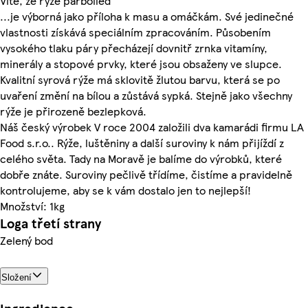
Víte, že rýže parboiled
...je výborná jako příloha k masu a omáčkám. Své jedinečné
vlastnosti získává speciálním zpracováním. Působením
vysokého tlaku páry přecházejí dovnitř zrnka vitamíny,
minerály a stopové prvky, které jsou obsaženy ve slupce.
Kvalitní syrová rýže má sklovitě žlutou barvu, která se po
uvaření změní na bílou a zůstává sypká. Stejně jako všechny
rýže je přirozeně bezlepková.
Náš český výrobek V roce 2004 založili dva kamarádi firmu LA
Food s.r.o.. Rýže, luštěniny a další suroviny k nám přijíždí z
celého světa. Tady na Moravě je balíme do výrobků, které
dobře znáte. Suroviny pečlivě třídíme, čistíme a pravidelně
kontrolujeme, aby se k vám dostalo jen to nejlepší!
Množství: 1kg
Loga třetí strany
Zelený bod
Složení