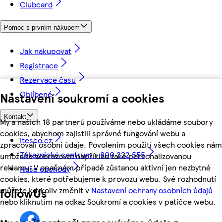
Clubcard
Pomoc s prvním nákupem
Jak nakupovat
Registrace
Rezervace času
Oblíbené
Nastavení soukromí a cookies
Kontakt
My a našich 18 partnerů používáme nebo ukládáme soubory
cookies, abychom zajistili správné fungování webu a
itesco.cz
zpracovali osobní údaje. Povolením použití všech cookies nám
Zákaznické centrum - 800 222 555
umožníte zobrazovat například také personalizovanou
reklamu. V opačném případě zůstanou aktivní jen nezbytné
Naše obchody
cookies, které potřebujeme k provozu webu. Své rozhodnutí
můžete kdykoliv změnit v
Nastavení ochrany osobních údajů
followUs
nebo kliknutím na odkaz Soukromí a cookies v patičce webu.