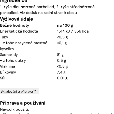
Ingredience
1. rýže dlouhozrnná parboiled, 2. rýže střednězrnná
parboiled, Viz dotisk na zadní straně obalu
Výživové údaje
Běžné hodnoty
na 100 g
Energetická hodnota
1514 kJ / 356 kcal
Tuky
<0,5 g
- z toho nasycené mastné
<0,1 g
kyseliny
Sacharidy
81 g
- z toho cukry
0,5 g
Vláknina
<0,5 g
Bílkoviny
7,4 g
Sůl
0,01 g
Skladování a příprava
Příprava a používání
Návod k použití: