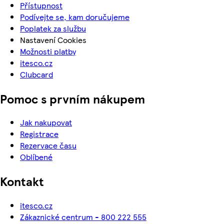
Přístupnost
Podívejte se, kam doručujeme
Poplatek za službu
Nastavení Cookies
Možnosti platby
itesco.cz
Clubcard
Pomoc s prvním nákupem
Jak nakupovat
Registrace
Rezervace času
Oblíbené
Kontakt
itesco.cz
Zákaznické centrum - 800 222 555