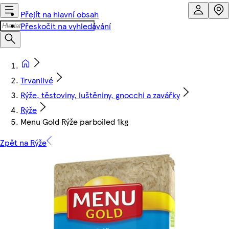
Přejít na hlavní obsah
Přeskočit na vyhledávání
Trvanlivé
Rýže, těstoviny, luštěniny, gnocchi a zavářky
Rýže
Menu Gold Rýže parboiled 1kg
Zpět na Rýže