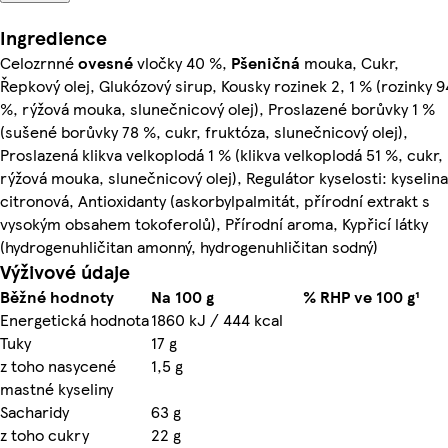
Ingredience
Celozrnné
ovesné
vločky 40 %,
Pšeničná
mouka, Cukr,
Řepkový olej, Glukózový sirup, Kousky rozinek 2, 1 % (rozinky 9
%, rýžová mouka, slunečnicový olej), Proslazené borůvky 1 %
(sušené borůvky 78 %, cukr, fruktóza, slunečnicový olej),
Proslazená klikva velkoplodá 1 % (klikva velkoplodá 51 %, cukr,
rýžová mouka, slunečnicový olej), Regulátor kyselosti: kyselina
citronová, Antioxidanty (askorbylpalmitát, přírodní extrakt s
vysokým obsahem tokoferolů), Přírodní aroma, Kypřicí látky
(hydrogenuhličitan amonný, hydrogenuhličitan sodný)
Výživové údaje
Běžné hodnoty
Na 100 g
% RHP ve 100 g¹
Energetická hodnota
1860 kJ / 444 kcal
Tuky
17 g
z toho nasycené
1,5 g
mastné kyseliny
Sacharidy
63 g
z toho cukry
22 g