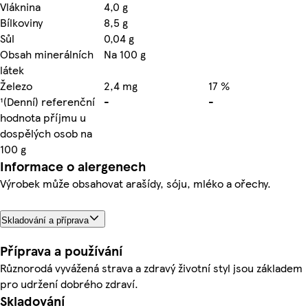
Vláknina
4,0 g
Bílkoviny
8,5 g
Sůl
0,04 g
Obsah minerálních
Na 100 g
látek
Železo
2,4 mg
17 %
¹(Denní) referenční
-
-
hodnota příjmu u
dospělých osob na
100 g
Informace o alergenech
Výrobek může obsahovat arašídy, sóju, mléko a ořechy.
Skladování a příprava
Příprava a používání
Různorodá vyvážená strava a zdravý životní styl jsou základem
pro udržení dobrého zdraví.
Skladování