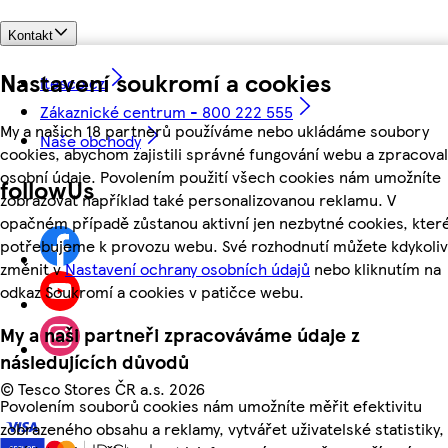
Kontakt
Nastavení soukromí a cookies
itesco.cz
Zákaznické centrum - 800 222 555
My a našich 18 partnerů používáme nebo ukládáme soubory
Naše obchody
cookies, abychom zajistili správné fungování webu a zpracoval
osobní údaje. Povolením použití všech cookies nám umožníte
followUs
zobrazovat například také personalizovanou reklamu. V
opačném případě zůstanou aktivní jen nezbytné cookies, kter
potřebujeme k provozu webu. Své rozhodnutí můžete kdykoliv
změnit v
Nastavení ochrany osobních údajů
nebo kliknutím na
odkaz Soukromí a cookies v patičce webu.
My a naši partneři zpracováváme údaje z
následujících důvodů
©
Tesco Stores ČR a.s. 2026
Povolením souborů cookies nám umožníte měřit efektivitu
zobrazeného obsahu a reklamy, vytvářet uživatelské statistiky,