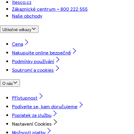
itesco.cz
Zákaznické centrum - 800 222 555
Naše obchody
Užitečné odkazy
Cena
Nakupujte online bezpečně
Podmínky používání
Soukromí a cookies
O nás
Přístupnost
Podívejte se, kam doručujeme
Poplatek za službu
Nastavení Cookies
Možnosti platby