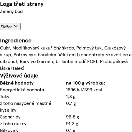
Loga třetí strany
Zelený bod
Složení
Ingredience
Cukr, Modifikovaný kukuřičný škrob, Palmový tuk, Glukózový
sirup, Potraviny s barvicím účinkem (koncentráty ze světlice a
citrónu), Barvivo (karmín, brilantní modř FCF), Protispékavá
látka (talek)
Výživové údaje
Běžné hodnoty
na 100 g výrobku:
Energetická hodnota
1696 kJ/399 kcal
Tuky
1,3 g
z toho nasycené mastné
0,7 g
kyseliny
Sacharidy
96,8 g
z toho cukry
91,3 g
Bílkoviny
0,1 g