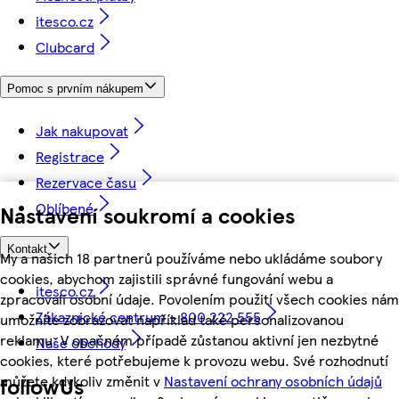
itesco.cz
Clubcard
Pomoc s prvním nákupem
Jak nakupovat
Registrace
Rezervace času
Oblíbené
Nastavení soukromí a cookies
Kontakt
My a našich 18 partnerů používáme nebo ukládáme soubory
cookies, abychom zajistili správné fungování webu a
itesco.cz
zpracovali osobní údaje. Povolením použití všech cookies nám
Zákaznické centrum - 800 222 555
umožníte zobrazovat například také personalizovanou
reklamu. V opačném případě zůstanou aktivní jen nezbytné
Naše obchody
cookies, které potřebujeme k provozu webu. Své rozhodnutí
můžete kdykoliv změnit v
Nastavení ochrany osobních údajů
followUs