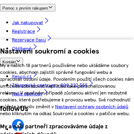
Pomoc s prvním nákupem
Jak nakupovat
Registrace
Rezervace času
Oblíbené
Nastavení soukromí a cookies
Kontakt
My a našich 18 partnerů používáme nebo ukládáme soubory
cookies, abychom zajistili správné fungování webu a
itesco.cz
zpracovali osobní údaje. Povolením použití všech cookies nám
Zákaznické centrum - 800 222 555
umožníte zobrazovat například také personalizovanou
reklamu. V opačném případě zůstanou aktivní jen nezbytné
Naše obchody
cookies, které potřebujeme k provozu webu. Své rozhodnutí
můžete kdykoliv změnit v
Nastavení ochrany osobních údajů
followUs
nebo kliknutím na odkaz Soukromí a cookies v patičce webu.
My a naši partneři zpracováváme údaje z