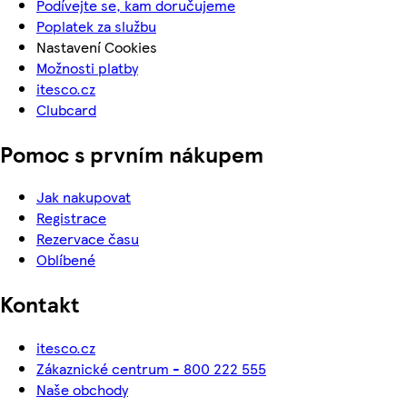
Podívejte se, kam doručujeme
Poplatek za službu
Nastavení Cookies
Možnosti platby
itesco.cz
Clubcard
Pomoc s prvním nákupem
Jak nakupovat
Registrace
Rezervace času
Oblíbené
Kontakt
itesco.cz
Zákaznické centrum - 800 222 555
Naše obchody