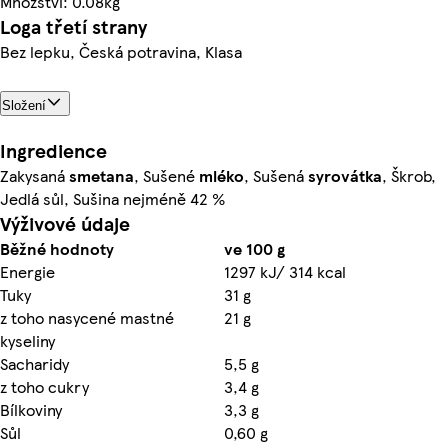
Množství: 0.08kg
Loga třetí strany
Bez lepku, Česká potravina, Klasa
Složení
Ingredience
Zakysaná
smetana
, Sušené
mléko
, Sušená
syrovátka
, Škrob,
Jedlá sůl, Sušina nejméně 42 %
Výživové údaje
Běžné hodnoty
ve 100 g
Energie
1297 kJ/ 314 kcal
Tuky
31 g
z toho nasycené mastné
21 g
kyseliny
Sacharidy
5,5 g
z toho cukry
3,4 g
Bílkoviny
3,3 g
Sůl
0,60 g