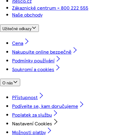
itesco.cz
Zákaznické centrum - 800 222 555
Naše obchody
Užitečné odkazy
Cena
Nakupujte online bezpečně
Podmínky používání
Soukromí a cookies
O nás
Přístupnost
Podívejte se, kam doručujeme
Poplatek za službu
Nastavení Cookies
Možnosti platby