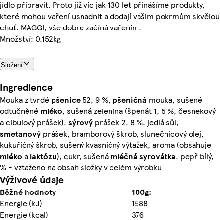
jídlo připravit. Proto již víc jak 130 let přinášíme produkty,
které mohou vaření usnadnit a dodají vašim pokrmům skvělou
chuť. MAGGI, vše dobré začíná vařením.
Množství: 0.152kg
Složení
Ingredience
Mouka z tvrdé
pšenice
52, 9 %,
pšeničná
mouka, sušené
odtučněné
mléko
, sušená zelenina (špenát 1, 5 %, česnekový
a cibulový prášek),
sýrový
prášek 2, 8 %, jedlá sůl,
smetanový
prášek, bramborový škrob, slunečnicový olej,
kukuřičný škrob, sušený kvasničný výtažek, aroma (obsahuje
mléko
a
laktózu
), cukr, sušená
mléčná
syrovátka
, pepř bílý,
% - vztaženo na obsah složky v celém výrobku
Výživové údaje
Běžné hodnoty
100g:
Energie (kJ)
1588
Energie (kcal)
376