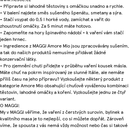
- Připravte si lahodné těstoviny s omáčkou snadno a rychle.
- V balení najdete směs sušeného špenátu, smetany a sýra.
- Stačí vsypat do 0,5 l horké vody, zamíchat a vařit do
zhoustnutí omáčky. Za 5 minut máte hotovo.
- Zapomeňte na hory špinavého nádobí - k vaření vám stačí
jeden hrnec.
- Ingredience z MAGGI Amore Mio jsou zpracovávány sušením,
a tak do našich produktů nemusíme přidávat žádné
konzervační látky.
- Pro zjemnění chuti přidejte v průběhu vaření kousek másla.
Máte chuť na pokrm inspirovaný ze slunné Itálie, ale nemáte
příliš času na jeho přípravu? Vyzkoušejte některý produkt z
kategorie Amore Mio obsahující chuťově vyváženou kombinaci
těstovin, lahodné omáčky a koření. Vyzkoušejte jednu ze čtyř
variant.
O MAGGI:
My v MAGGI věříme, že vaření z čerstvých surovin, bylinek a
kvalitního masa je to nejlepší, co si můžete dopřát. Zároveň
víme, že spousta z vás nemá vždy možnost nebo čas si takové