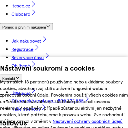
itesco.cz
Clubcard
Pomoc s prvním nákupem
Jak nakupovat
Registrace
Rezervace času
Oblíbené
Nastavení soukromí a cookies
Kontakt
My a našich 18 partnerů používáme nebo ukládáme soubory
cookies, abychom zajistili správné fungování webu a
itesco.cz
zpracovali osobní údaje. Povolením použití všech cookies nám
Zákaznické centrum - 800 222 555
umožníte zobrazovat například také personalizovanou
reklamu. V opačném případě zůstanou aktivní jen nezbytné
Naše obchody
cookies, které potřebujeme k provozu webu. Své rozhodnutí
můžete kdykoliv změnit v
Nastavení ochrany osobních údajů
followUs
nebo kliknutím na odkaz Soukromí a cookies v patičce webu.