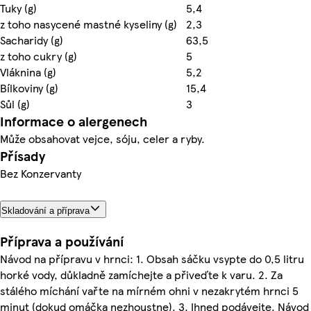
Tuky (g)
5,4
z toho nasycené mastné kyseliny (g)
2,3
Sacharidy (g)
63,5
z toho cukry (g)
5
Vláknina (g)
5,2
Bílkoviny (g)
15,4
Sůl (g)
3
Informace o alergenech
Může obsahovat vejce, sóju, celer a ryby.
Přísady
Bez Konzervanty
Skladování a příprava
Příprava a používání
Návod na přípravu v hrnci: 1. Obsah sáčku vsypte do 0,5 litru
horké vody, důkladně zamíchejte a přiveďte k varu. 2. Za
stálého míchání vařte na mírném ohni v nezakrytém hrnci 5
minut (dokud omáčka nezhoustne). 3. Ihned podávejte. Návod