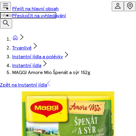
Přejít na hlavní obsah
Přeskočit na vyhledávání
Trvanlivé
Instantní jídla a polévky
Instantní jídla
MAGGI Amore Mio Špenát a sýr 152g
Zpět na Instantní jídla