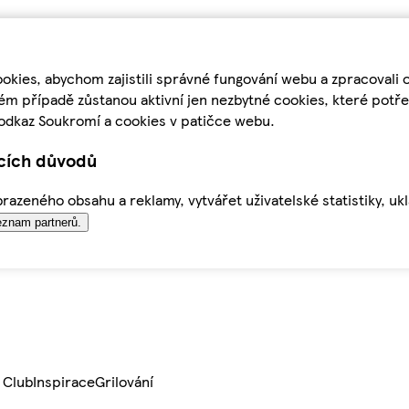
kies, abychom zajistili správné fungování webu a zpracovali 
ém případě zůstanou aktivní jen nezbytné cookies, které pot
odkaz Soukromí a cookies v patičce webu.
ících důvodů
azeného obsahu a reklamy, vytvářet uživatelské statistiky, uk
znam partnerů.
 Club
Inspirace
Grilování