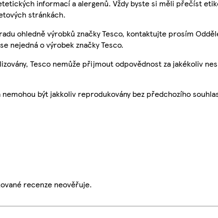
etetických informací a alergenů. Vždy byste si měli přečíst eti
etových stránkách.
 radu ohledně výrobků značky Tesco, kontaktujte prosím Odděl
se nejedná o výrobek značky Tesco.
ualizovány, Tesco nemůže přijmout odpovědnost za jakékoliv ne
a nemohou být jakkoliv reprodukovány bez předchozího souhla
ikované recenze neověřuje.