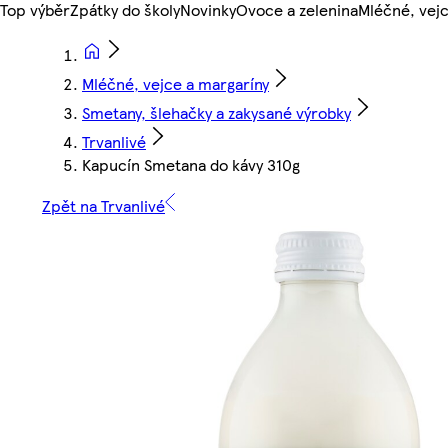
Top výběr
Zpátky do školy
Novinky
Ovoce a zelenina
Mléčné, vejc
Mléčné, vejce a margaríny
Smetany, šlehačky a zakysané výrobky
Trvanlivé
Kapucín Smetana do kávy 310g
Zpět na Trvanlivé