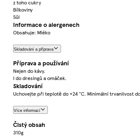
z toho cukry
Bílkoviny
Sůl
Informace o alergenech
Obsahuje: Mléko
Skladování a příprava
Příprava a používání
Nejen do kávy.
I do dresingů a omáček.
Skladování
Uchovejte při teplotě do +24 °C. Minimální trvanlivost 
Více informací
Čistý obsah
310g