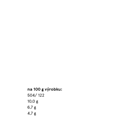
na 100 g výrobku:
504/ 122
10,0 g
6,7 g
4,7 g