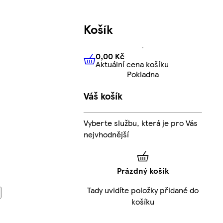
Košík
0,00 Kč
Aktuální cena košíku
0,00 Kč
Aktuální cena košíku
Pokladna
Váš košík
Vyberte službu, která je pro Vás
nejvhodnější
Prázdný košík
Tady uvidíte položky přidané do
košíku