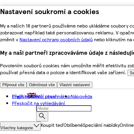
Nastavení soukromí a cookies
My a našich 18 partnerů používáme nebo ukládáme soubory coo
zobrazovat například také personalizovanou reklamu. V opačn
změnit v
Nastavení ochrany osobních údajů
nebo kliknutím na 
My a naši partneři zpracováváme údaje z následuj
Povolením souborů cookies nám umožníte měřit efektivitu zobr
používat přesná data o poloze a identifikovat vaše zařízení.
Se
Přijmout vše
Odmítnout vše
Vlastní nastavení
Přejít na hlavní obsah
English
Můj první nákup
Nápověda
Přeskočit na vyhledávání
Koupit teď
Oblíbené
Speciální nabídky
Online
Všechny kategorie