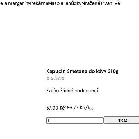
e a margaríny
Pekárna
Maso a lahůdky
Mražené
Trvanlivé
Kapucín Smetana do kávy 310g
Zatím žádné hodnocení
186,77 Kč/kg
57,90 Kč
Přidat