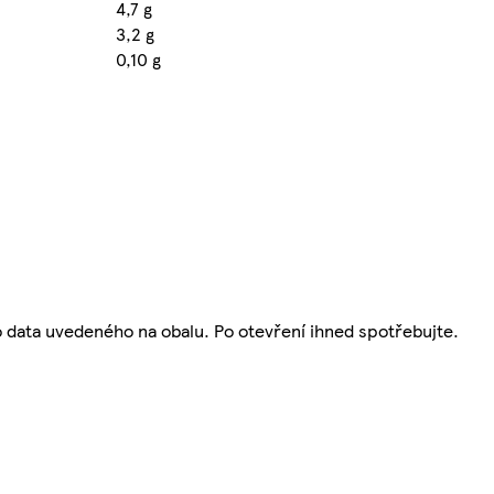
4,7 g
3,2 g
0,10 g
do data uvedeného na obalu. Po otevření ihned spotřebujte.