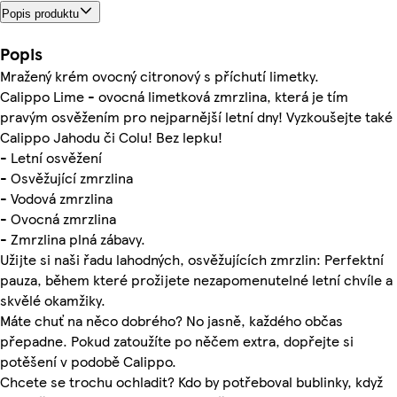
Popis produktu
Popis
Mražený krém ovocný citronový s příchutí limetky.
Calippo Lime - ovocná limetková zmrzlina, která je tím
pravým osvěžením pro nejparnější letní dny! Vyzkoušejte také
Calippo Jahodu či Colu! Bez lepku!
- Letní osvěžení
- Osvěžující zmrzlina
- Vodová zmrzlina
- Ovocná zmrzlina
- Zmrzlina plná zábavy.
Užijte si naši řadu lahodných, osvěžujících zmrzlin: Perfektní
pauza, během které prožijete nezapomenutelné letní chvíle a
skvělé okamžiky.
Máte chuť na něco dobrého? No jasně, každého občas
přepadne. Pokud zatoužíte po něčem extra, dopřejte si
potěšení v podobě Calippo.
Chcete se trochu ochladit? Kdo by potřeboval bublinky, když