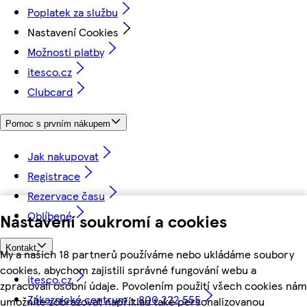
Poplatek za službu
Nastavení Cookies
Možnosti platby
itesco.cz
Clubcard
Pomoc s prvním nákupem
Jak nakupovat
Registrace
Rezervace času
Oblíbené
Nastavení soukromí a cookies
Kontakt
My a našich 18 partnerů používáme nebo ukládáme soubory
cookies, abychom zajistili správné fungování webu a
itesco.cz
zpracovali osobní údaje. Povolením použití všech cookies nám
Zákaznické centrum - 800 222 555
umožníte zobrazovat například také personalizovanou