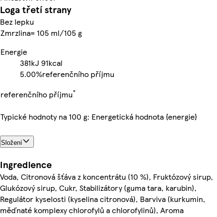
Loga třetí strany
Bez lepku
Zmrzlina= 105 ml/105 g
Energie
381kJ
91kcal
5.00%
referenčního příjmu
*
referenčního příjmu
Typické hodnoty na 100 g: Energetická hodnota {energie}
Složení
Ingredience
Voda, Citronová šťáva z koncentrátu (10 %), Fruktózový sirup,
Glukózový sirup, Cukr, Stabilizátory (guma tara, karubin),
Regulátor kyselosti (kyselina citronová), Barviva (kurkumin,
měďnaté komplexy chlorofylů a chlorofylinů), Aroma