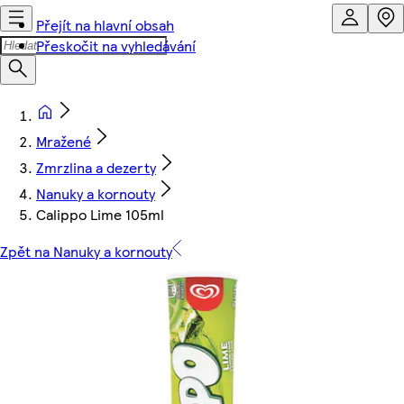
Přejít na hlavní obsah
Přeskočit na vyhledávání
Mražené
Zmrzlina a dezerty
Nanuky a kornouty
Calippo Lime 105ml
Zpět na Nanuky a kornouty