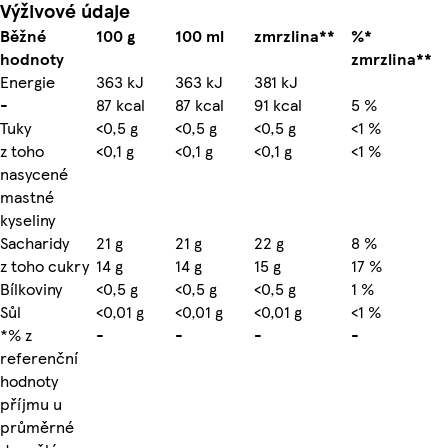
Výživové údaje
Běžné
100 g
100 ml
zmrzlina**
%*
hodnoty
zmrzlina**
Energie
363 kJ
363 kJ
381 kJ
-
87 kcal
87 kcal
91 kcal
5 %
Tuky
<0,5 g
<0,5 g
<0,5 g
<1 %
z toho
<0,1 g
<0,1 g
<0,1 g
<1 %
nasycené
mastné
kyseliny
Sacharidy
21 g
21 g
22 g
8 %
z toho cukry
14 g
14 g
15 g
17 %
Bílkoviny
<0,5 g
<0,5 g
<0,5 g
1 %
Sůl
<0,01 g
<0,01 g
<0,01 g
<1 %
*% z
-
-
-
-
referenční
hodnoty
příjmu u
průměrné