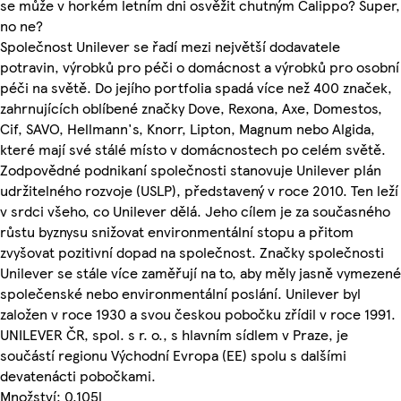
se může v horkém letním dni osvěžit chutným Calippo? Super,
no ne?
Společnost Unilever se řadí mezi největší dodavatele
potravin, výrobků pro péči o domácnost a výrobků pro osobní
péči na světě. Do jejího portfolia spadá více než 400 značek,
zahrnujících oblíbené značky Dove, Rexona, Axe, Domestos,
Cif, SAVO, Hellmann's, Knorr, Lipton, Magnum nebo Algida,
které mají své stálé místo v domácnostech po celém světě.
Zodpovědné podnikaní společnosti stanovuje Unilever plán
udržitelného rozvoje (USLP), představený v roce 2010. Ten leží
v srdci všeho, co Unilever dělá. Jeho cílem je za současného
růstu byznysu snižovat environmentální stopu a přitom
zvyšovat pozitivní dopad na společnost. Značky společnosti
Unilever se stále více zaměřují na to, aby měly jasně vymezené
společenské nebo environmentální poslání. Unilever byl
založen v roce 1930 a svou českou pobočku zřídil v roce 1991.
UNILEVER ČR, spol. s r. o., s hlavním sídlem v Praze, je
součástí regionu Východní Evropa (EE) spolu s dalšími
devatenácti pobočkami.
Množství: 0.105l