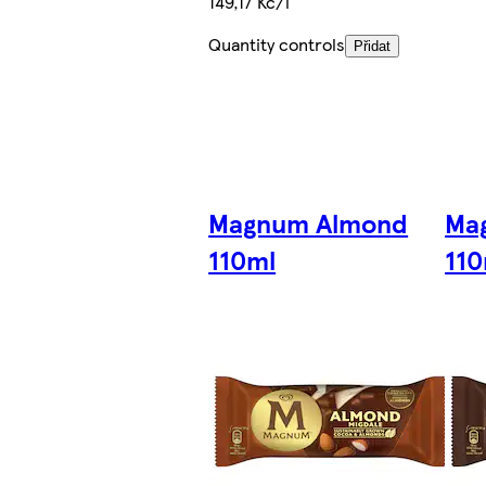
149,17 Kč/l
Quantity controls
Přidat
Magnum Almond
Ma
110ml
110