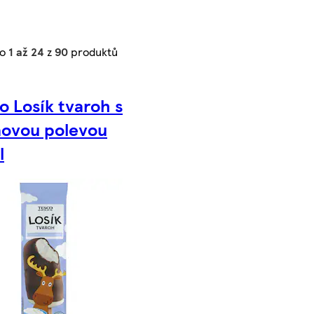
no
1 až 24
z
90
produktů
o Losík tvaroh s
aovou polevou
l