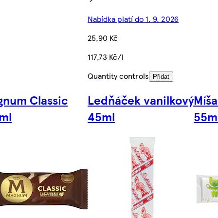
Nabídka platí do 1. 9. 2026
25,90 Kč
117,73 Kč/l
Quantity controls
Přidat
gnum Classic
Ledňáček vanilkový
Míša
ml
45ml
55m