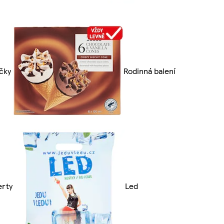
čky
Rodinná balení
erty
Led