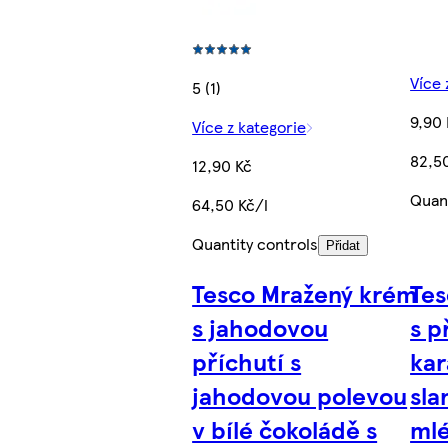
Více 
5 (1)
9,90 
Více z kategorie
82,5
12,90 Kč
Quant
64,50 Kč/l
Quantity controls
Přidat
Tesco Mražený krém
Tes
s jahodovou
s p
příchutí s
kar
jahodovou polevou
sla
v bílé čokoládě s
mlé