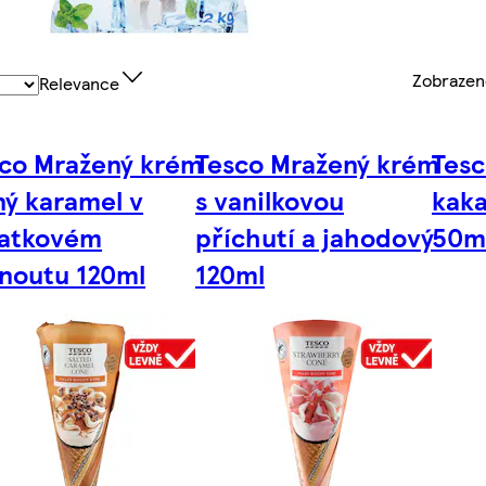
Zobraze
Relevance
co Mražený krém
Tesco Mražený krém
Tesc
ný karamel v
s vanilkovou
kak
latkovém
příchutí a jahodový
50m
noutu 120ml
120ml