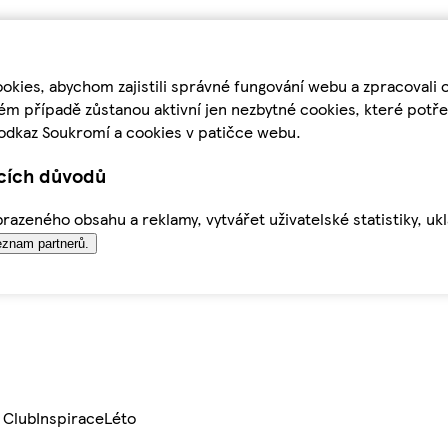
kies, abychom zajistili správné fungování webu a zpracovali 
ém případě zůstanou aktivní jen nezbytné cookies, které pot
odkaz Soukromí a cookies v patičce webu.
ících důvodů
azeného obsahu a reklamy, vytvářet uživatelské statistiky, uk
znam partnerů.
 Club
Inspirace
Léto