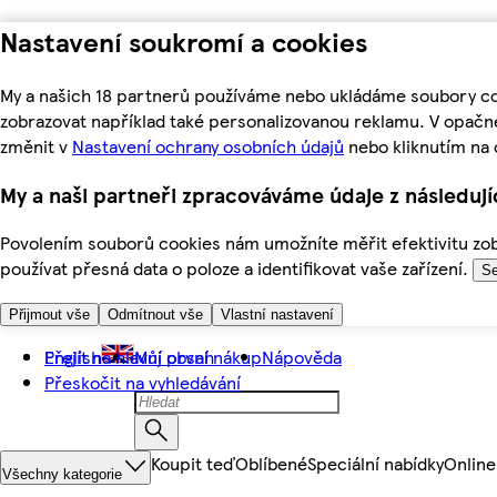
Nastavení soukromí a cookies
My a našich 18 partnerů používáme nebo ukládáme soubory coo
zobrazovat například také personalizovanou reklamu. V opačn
změnit v
Nastavení ochrany osobních údajů
nebo kliknutím na 
My a naši partneři zpracováváme údaje z následuj
Povolením souborů cookies nám umožníte měřit efektivitu zobr
používat přesná data o poloze a identifikovat vaše zařízení.
Se
Přijmout vše
Odmítnout vše
Vlastní nastavení
Přejít na hlavní obsah
English
Můj první nákup
Nápověda
Přeskočit na vyhledávání
Koupit teď
Oblíbené
Speciální nabídky
Online
Všechny kategorie