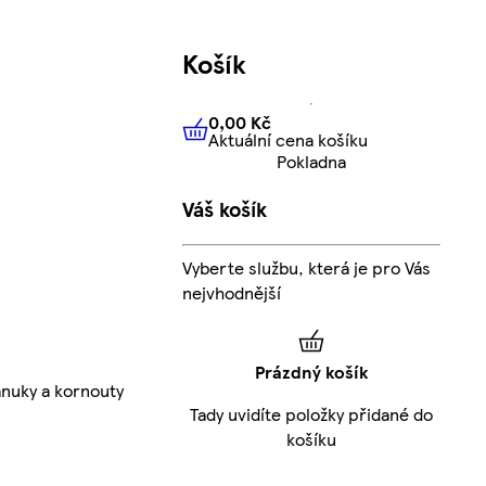
Košík
0,00 Kč
Aktuální cena košíku
0,00 Kč
Aktuální cena košíku
Pokladna
Váš košík
Vyberte službu, která je pro Vás
nejvhodnější
Prázdný košík
nuky a kornouty
Tady uvidíte položky přidané do
košíku