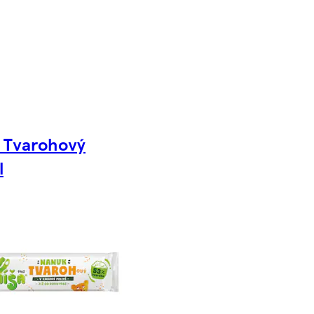
 Tvarohový
l