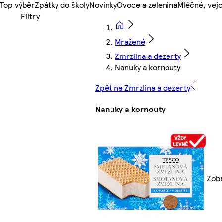
Top výběr
Zpátky do školy
Novinky
Ovoce a zelenina
Mléčné, vejc
Mražené
Zmrzlina a dezerty
Nanuky a kornouty
Zpět na Zmrzlina a dezerty
Nanuky a kornouty
Zobr