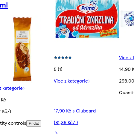
0ml
Více z 
5 (1)
14,90 
Více z kategorie
298,00
z kategorie
Quanti
 Kč
17,90 Kč s Clubcard
7 Kč/l
(81,36 Kč/l)
ity controls
Přidat