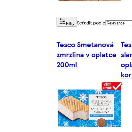
Seřadit podle
Filtry
Tesco Smetanová
Tes
zmrzlina v oplatce
sla
200ml
op
kor