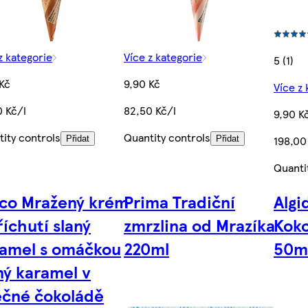
z kategorie
Více z kategorie
5 (1)
Kč
9,90 Kč
Více z 
0 Kč/l
82,50 Kč/l
9,90 K
ity controls
Quantity controls
198,00
Přidat
Přidat
Quanti
co Mražený krém
Prima Tradiční
Algi
říchutí slaný
zmrzlina od Mrazíka
Koko
amel s omáčkou
220ml
50m
ný karamel v
čné čokoládě