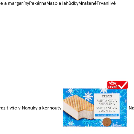
e a margaríny
Pekárna
Maso a lahůdky
Mražené
Trvanlivé
azit vše v Nanuky a kornouty
Na