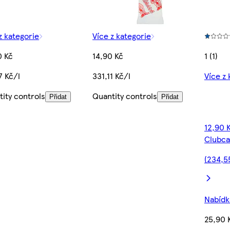
z kategorie
Více z kategorie
0 Kč
14,90 Kč
1 (1)
7 Kč/l
331,11 Kč/l
Více z 
ity controls
Quantity controls
Přidat
Přidat
12,90 
Clubca
(234,5
Nabídka
25,90 