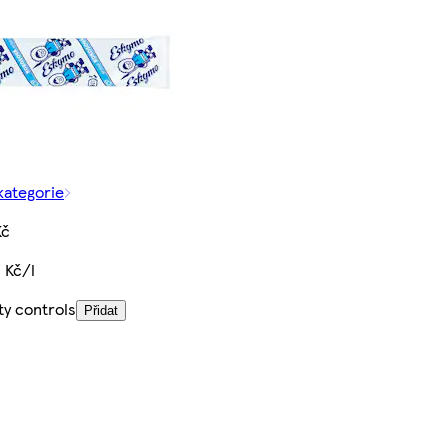
kategorie
Kč
 Kč/l
ty controls
Přidat