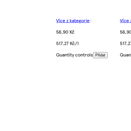
Více z kategorie
Více 
56,90 Kč
56,9
517,27 Kč/l
517,2
Quantity controls
Quant
Přidat