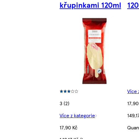
křupinkami 120ml
12
Více 
3 (2)
17,90
Více z kategorie
149,1
17,90 Kč
Quant