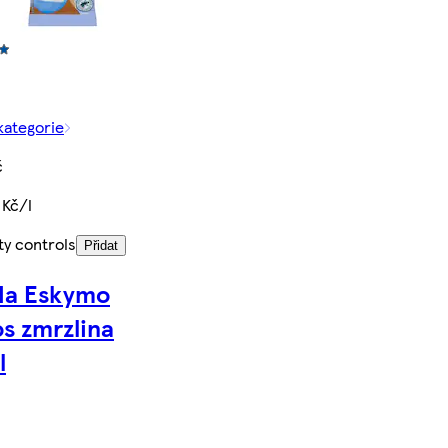
kategorie
č
 Kč/l
ty controls
Přidat
da Eskymo
s zmrzlina
l