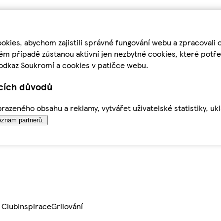
kies, abychom zajistili správné fungování webu a zpracovali 
ém případě zůstanou aktivní jen nezbytné cookies, které pot
odkaz Soukromí a cookies v patičce webu.
ících důvodů
azeného obsahu a reklamy, vytvářet uživatelské statistiky, uk
znam partnerů.
 Club
Inspirace
Grilování