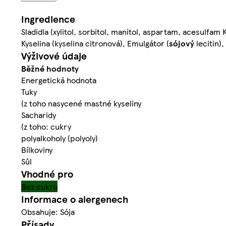
Ingredience
Sladidla (xylitol, sorbitol, manitol, aspartam, acesulfam
Kyselina (kyselina citronová), Emulgátor (
sójový
lecitin),
Výživové údaje
Běžné hodnoty
Energetická hodnota
Tuky
(z toho nasycené mastné kyseliny
Sacharidy
(z toho: cukry
polyalkoholy (polyoly)
Bílkoviny
Sůl
Vhodné pro
Bez cukru
Informace o alergenech
Obsahuje: Sója
Přísady