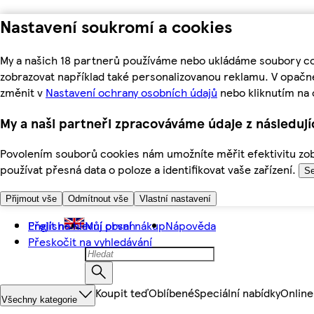
Nastavení soukromí a cookies
My a našich 18 partnerů používáme nebo ukládáme soubory coo
zobrazovat například také personalizovanou reklamu. V opačn
změnit v
Nastavení ochrany osobních údajů
nebo kliknutím na 
My a naši partneři zpracováváme údaje z následuj
Povolením souborů cookies nám umožníte měřit efektivitu zobr
používat přesná data o poloze a identifikovat vaše zařízení.
Se
Přijmout vše
Odmítnout vše
Vlastní nastavení
Přejít na hlavní obsah
English
Můj první nákup
Nápověda
Přeskočit na vyhledávání
Koupit teď
Oblíbené
Speciální nabídky
Online
Všechny kategorie