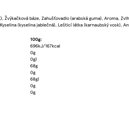
 K), Žvýkačková báze, Zahušťovadlo (arabská guma), Aroma, Zvlhču
 Kyselina (kyselina jablečná), Lešticí látka (karnaubský vosk), A
100g:
696kJ/167kcal
0g
0g)
68g
0g
68g)
0g
0g