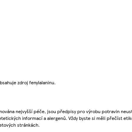
ahuje zdroj fenylalaninu.
nována nejvyšší péče, jsou předpisy pro výrobu potravin neust
etetických informací a alergenů. Vždy byste si měli přečíst eti
etových stránkách.