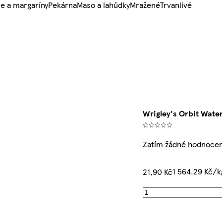
e a margaríny
Pekárna
Maso a lahůdky
Mražené
Trvanlivé
Wrigley's Orbit Wate
Zatím žádné hodnocen
1 564,29 Kč/k
21,90 Kč