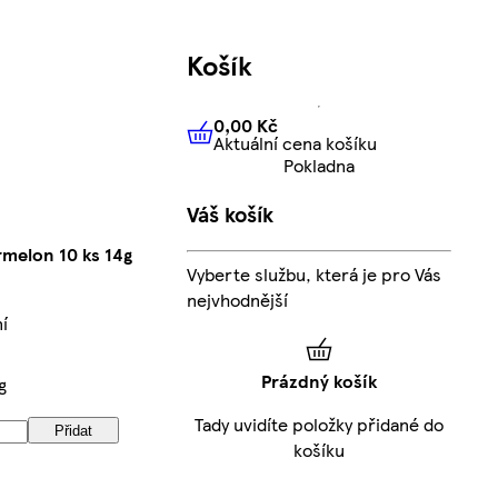
Košík
0,00 Kč
Aktuální cena košíku
0,00 Kč
Aktuální cena košíku
Pokladna
Váš košík
rmelon 10 ks 14g
Vyberte službu, která je pro Vás
nejvhodnější
í
Prázdný košík
g
Tady uvidíte položky přidané do
Přidat
košíku