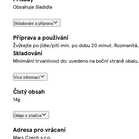
Obsahuje Sladidla
Skladování a příprava
Příprava a používání
Žvýkejte po jídle/pití min. po dobu 20 minut. Rozmanitá, 
Skladování
Minimální trvanlivost do: uvedeno na boční straně obalu.
Více informací
Čistý obsah
14g
Údaje o značce
Adresa pro vrácení
Mars Czech s.r.o.