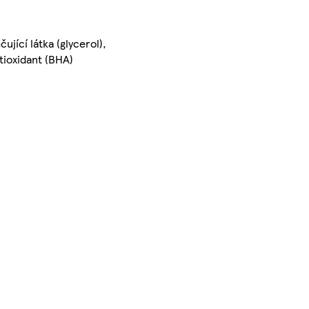
jící látka (glycerol),
ntioxidant (BHA)