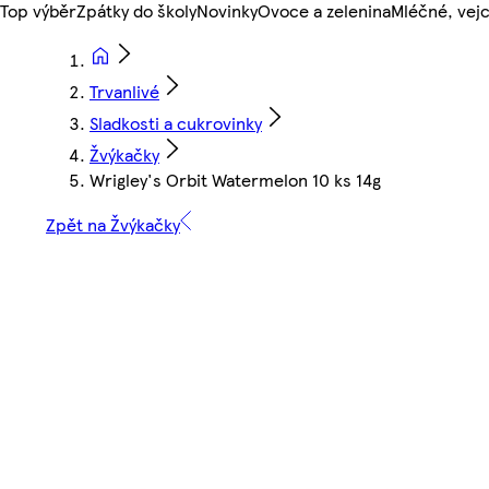
Top výběr
Zpátky do školy
Novinky
Ovoce a zelenina
Mléčné, vejc
Trvanlivé
Sladkosti a cukrovinky
Žvýkačky
Wrigley's Orbit Watermelon 10 ks 14g
Zpět na Žvýkačky