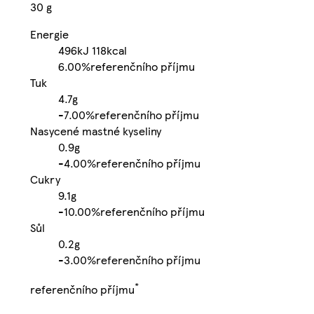
30 g
Energie
496kJ
118kcal
6.00%
referenčního příjmu
Tuk
4.7g
-
7.00%
referenčního příjmu
Nasycené mastné kyseliny
0.9g
-
4.00%
referenčního příjmu
Cukry
9.1g
-
10.00%
referenčního příjmu
Sůl
0.2g
-
3.00%
referenčního příjmu
*
referenčního příjmu