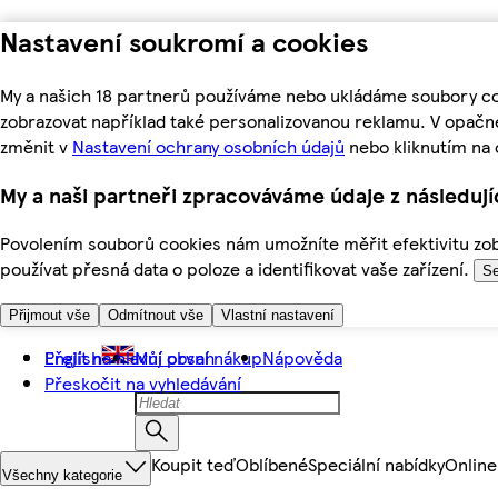
Nastavení soukromí a cookies
My a našich 18 partnerů používáme nebo ukládáme soubory coo
zobrazovat například také personalizovanou reklamu. V opačn
změnit v
Nastavení ochrany osobních údajů
nebo kliknutím na 
My a naši partneři zpracováváme údaje z následuj
Povolením souborů cookies nám umožníte měřit efektivitu zobr
používat přesná data o poloze a identifikovat vaše zařízení.
Se
Přijmout vše
Odmítnout vše
Vlastní nastavení
Přejít na hlavní obsah
English
Můj první nákup
Nápověda
Přeskočit na vyhledávání
Koupit teď
Oblíbené
Speciální nabídky
Online
Všechny kategorie