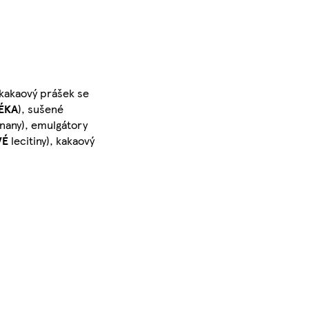
 kakaový prášek se
ÉKA
), sušené
ečnany), emulgátory
VÉ
lecitiny), kakaový