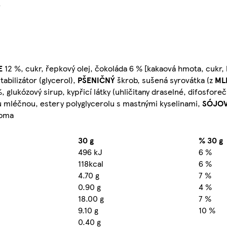
}
E
12 %, cukr, řepkový olej, čokoláda 6 % [kakaová hmota, cukr,
stabilizátor (glycerol),
PŠENIČNÝ
škrob, sušená syrovátka (z
ML
%, glukózový sirup, kypřicí látky (uhličitany draselné, difosfor
ou mléčnou, estery polyglycerolu s mastnými kyselinami,
SÓJO
roma
30 g
% 30 g
496 kJ
6 %
118kcal
6 %
4.70 g
7 %
0.90 g
4 %
18.00 g
7 %
9.10 g
10 %
0.40 g