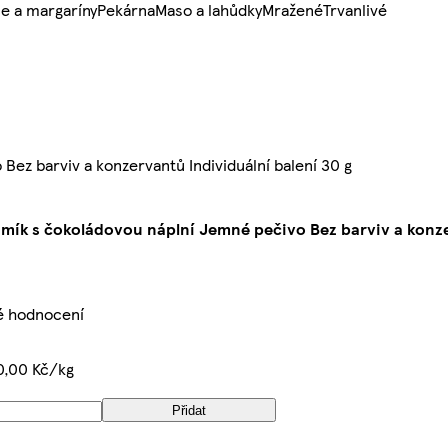
e a margaríny
Pekárna
Maso a lahůdky
Mražené
Trvanlivé
ez barviv a konzervantů Individuální balení 30 g
mík s čokoládovou náplní Jemné pečivo Bez barviv a konze
é hodnocení
0,00 Kč/kg
Přidat