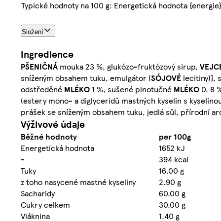
Typické hodnoty na 100 g: Energetická hodnota {energie
Složení
Ingredience
PŠENIČNÁ
mouka 23 %, glukózo-fruktózový sirup,
VEJC
sníženým obsahem tuku, emulgátor (
SÓJOVÉ
lecitiny)], 
odstředěné
MLÉKO
1 %, sušené plnotučné
MLÉKO
0, 8 
(estery mono- a diglyceridů mastných kyselin s kyselin
prášek se sníženým obsahem tuku, jedlá sůl, přírodní a
Výživové údaje
Běžné hodnoty
per 100g
Energetická hodnota
1652 kJ
-
394 kcal
Tuky
16.00 g
z toho nasycené mastné kyseliny
2.90 g
Sacharidy
60.00 g
Cukry celkem
30.00 g
Vláknina
1.40 g