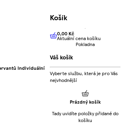
Košík
0,00 Kč
Aktuální cena košíku
0,00 Kč
Aktuální cena košíku
Pokladna
Váš košík
rvantů Individuální
Vyberte službu, která je pro Vás
nejvhodnější
Prázdný košík
Tady uvidíte položky přidané do
košíku