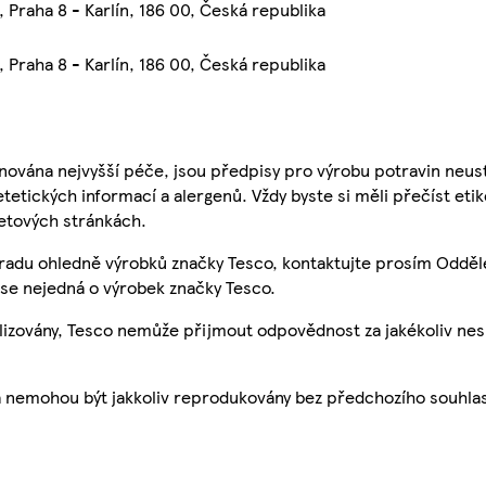
 Praha 8 - Karlín, 186 00, Česká republika
 Praha 8 - Karlín, 186 00, Česká republika
nována nejvyšší péče, jsou předpisy pro výrobu potravin neust
etetických informací a alergenů. Vždy byste si měli přečíst eti
etových stránkách.
 radu ohledně výrobků značky Tesco, kontaktujte prosím Odděl
se nejedná o výrobek značky Tesco.
ualizovány, Tesco nemůže přijmout odpovědnost za jakékoliv ne
a nemohou být jakkoliv reprodukovány bez předchozího souhla