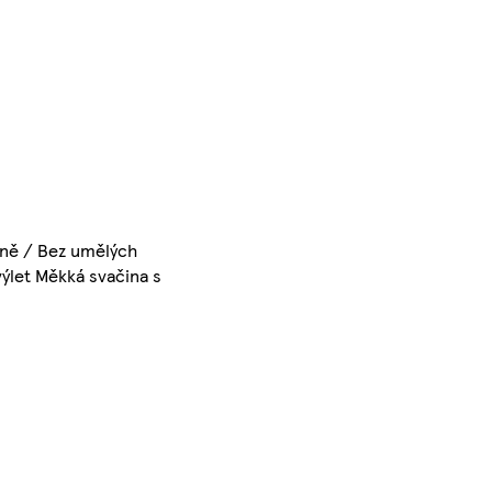
lně / Bez umělých
výlet Měkká svačina s