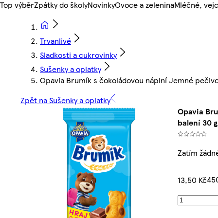
Top výběr
Zpátky do školy
Novinky
Ovoce a zelenina
Mléčné, vejc
Trvanlivé
Sladkosti a cukrovinky
Sušenky a oplatky
Opavia Brumík s čokoládovou náplní Jemné pečivo B
Zpět na Sušenky a oplatky
Opavia Bru
balení 30 g
Zatím žádn
45
13,50 Kč