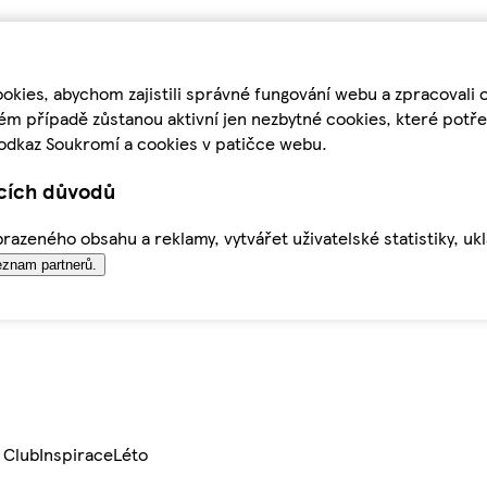
kies, abychom zajistili správné fungování webu a zpracovali 
ém případě zůstanou aktivní jen nezbytné cookies, které pot
odkaz Soukromí a cookies v patičce webu.
ících důvodů
azeného obsahu a reklamy, vytvářet uživatelské statistiky, uk
znam partnerů.
 Club
Inspirace
Léto