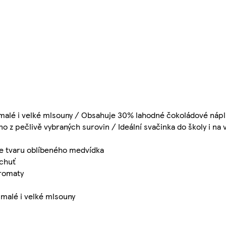
malé i velké mlsouny / Obsahuje 30% lahodné čokoládové náp
 z pečlivě vybraných surovin / Ideální svačinka do školy i na 
e tvaru oblíbeného medvídka
chuť
aromaty
 malé i velké mlsouny