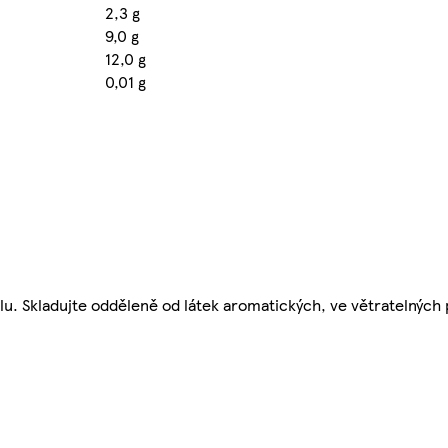
2,3 g
9,0 g
12,0 g
0,01 g
lu. Skladujte odděleně od látek aromatických, ve větratelných 