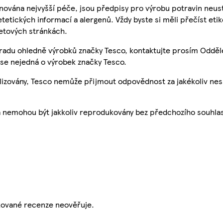
nována nejvyšší péče, jsou předpisy pro výrobu potravin neust
etetických informací a alergenů. Vždy byste si měli přečíst eti
etových stránkách.
 radu ohledně výrobků značky Tesco, kontaktujte prosím Odděl
se nejedná o výrobek značky Tesco.
ualizovány, Tesco nemůže přijmout odpovědnost za jakékoliv ne
a nemohou být jakkoliv reprodukovány bez předchozího souhla
ikované recenze neověřuje.