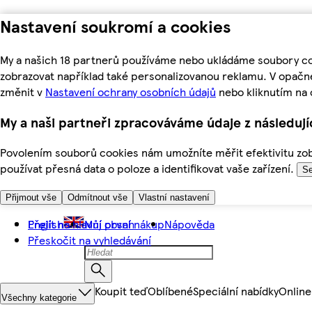
Nastavení soukromí a cookies
My a našich 18 partnerů používáme nebo ukládáme soubory coo
zobrazovat například také personalizovanou reklamu. V opačn
změnit v
Nastavení ochrany osobních údajů
nebo kliknutím na 
My a naši partneři zpracováváme údaje z následuj
Povolením souborů cookies nám umožníte měřit efektivitu zobr
používat přesná data o poloze a identifikovat vaše zařízení.
Se
Přijmout vše
Odmítnout vše
Vlastní nastavení
Přejít na hlavní obsah
English
Můj první nákup
Nápověda
Přeskočit na vyhledávání
Koupit teď
Oblíbené
Speciální nabídky
Online
Všechny kategorie