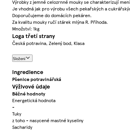
Výrobky z jemné celozrnné mouky se charakterizují menší
Je vhodná jak pro výrobu všech pekařských a cukrářskýc
Doporučujeme do domácích pekáren.
Za kvalitu mouky ručí stárek mlýna R. Příhoda.
Množství: 1kg
Loga třetí strany
Česká potravina, Zelený bod, Klasa
Složení
Ingredience
Pšenice
potravinářská
Výživové údaje
Běžné hodnoty
Energetická hodnota
-
Tuky
z toho - nasycené mastné kyseliny
Sacharidy