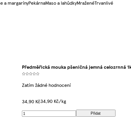
e a margaríny
Pekárna
Maso a lahůdky
Mražené
Trvanlivé
Předměřická mouka pšeničná jemná celozrnná 1
Zatím žádné hodnocení
34,90 Kč/kg
34,90 Kč
Přidat