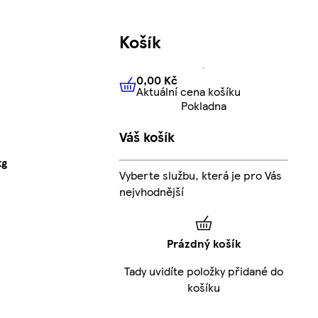
Košík
0,00 Kč
Aktuální cena košíku
0,00 Kč
Aktuální cena košíku
Pokladna
Váš košík
kg
Vyberte službu, která je pro Vás
nejvhodnější
Prázdný košík
Tady uvidíte položky přidané do
košíku