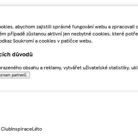
kies, abychom zajistili správné fungování webu a zpracovali 
ém případě zůstanou aktivní jen nezbytné cookies, které pot
odkaz Soukromí a cookies v patičce webu.
ících důvodů
azeného obsahu a reklamy, vytvářet uživatelské statistiky, uk
znam partnerů.
 Club
Inspirace
Léto