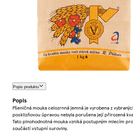
Popis produktu
Popis
Pšeničná mouka celozrnná jemná je vyrobena z vybraných
posklizňovou úpravou nebyla porušena její přirozená kval
Tato plnohodnotná mouka vzniká postupným mlecím proce
součástí vstupní suroviny.