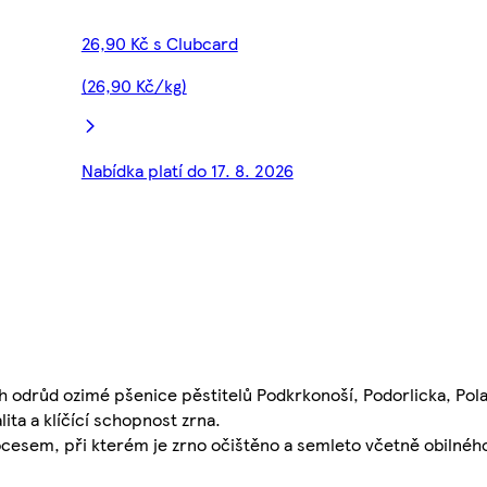
26,90 Kč s Clubcard
(26,90 Kč/kg)
Nabídka platí do 17. 8. 2026
 odrůd ozimé pšenice pěstitelů Podkrkonoší, Podorlicka, Pola
ita a klíčící schopnost zrna.
sem, při kterém je zrno očištěno a semleto včetně obilného 