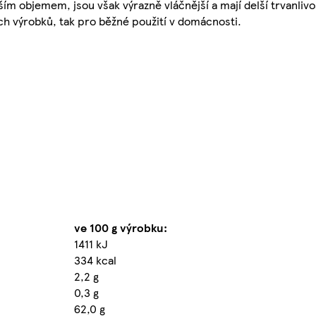
m objemem, jsou však výrazně vláčnější a mají delší trvanlivo
h výrobků, tak pro běžné použití v domácnosti.
ve 100 g výrobku:
1411 kJ
334 kcal
2,2 g
0,3 g
62,0 g