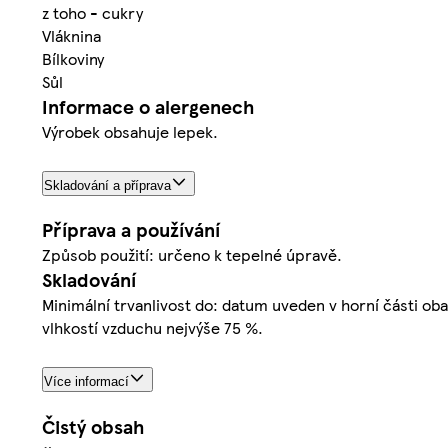
z toho - cukry
Vláknina
Bílkoviny
Sůl
Informace o alergenech
Výrobek obsahuje lepek.
Skladování a příprava
Příprava a používání
Způsob použití: určeno k tepelné úpravě.
Skladování
Minimální trvanlivost do: datum uveden v horní části oba
vlhkostí vzduchu nejvýše 75 %.
Více informací
Čistý obsah