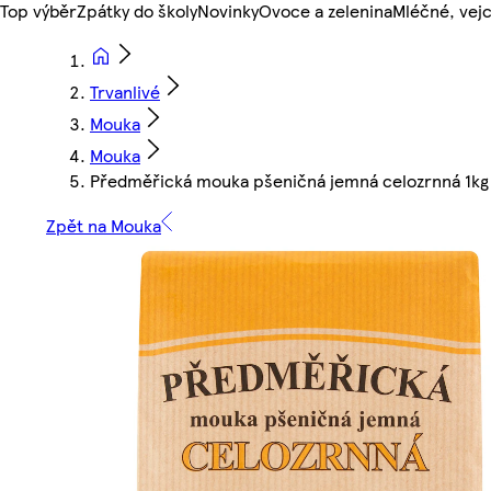
Top výběr
Zpátky do školy
Novinky
Ovoce a zelenina
Mléčné, vejc
Trvanlivé
Mouka
Mouka
Předměřická mouka pšeničná jemná celozrnná 1kg
Zpět na Mouka