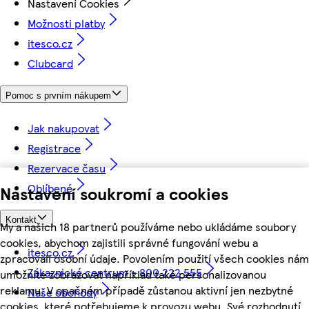
Nastavení Cookies
Možnosti platby
itesco.cz
Clubcard
Pomoc s prvním nákupem
Jak nakupovat
Registrace
Rezervace času
Oblíbené
Nastavení soukromí a cookies
Kontakt
My a našich 18 partnerů používáme nebo ukládáme soubory
cookies, abychom zajistili správné fungování webu a
itesco.cz
zpracovali osobní údaje. Povolením použití všech cookies nám
Zákaznické centrum - 800 222 555
umožníte zobrazovat například také personalizovanou
reklamu. V opačném případě zůstanou aktivní jen nezbytné
Naše obchody
cookies, které potřebujeme k provozu webu. Své rozhodnutí