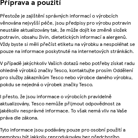
Příprava a použití
Přestože je zajištění správných informací o výrobcích
věnována nejvyšší péče, jsou předpisy pro výrobu potravin
neustále aktualizovány tak, že může dojít ke změně složek
potravin, obsahu živin, dietetických informací a alergenů.
Vždy byste si měli přečíst etiketu na výrobku a nespoléhat se
pouze na informace poskytnuté na internetových stránkách.
V případě jakýchkoliv Vašich dotazů nebo potřeby získat radu
ohledně výrobků značky Tesco, kontaktujte prosím Oddělení
pro služby zákazníkům Tesco nebo výrobce daného výrobku,
pokdu se nejedná o výrobek značky Tesco.
I přesto, že jsou informace o výrobcích pravidelně
aktualizovány, Tesco nemůže přijmout odpovědnost za
jakékoliv nesprávné informace. To však nemá vliv na Vaše
práva dle zákona.
Tyto informace jsou podávány pouze pro osobní použití a
nemohou být jakkoliv reprodukovány bez předchozího