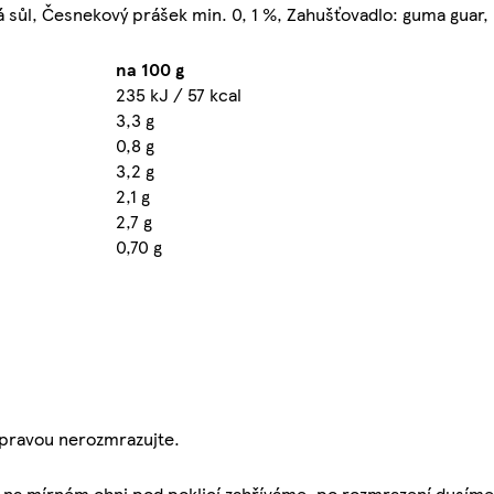
 sůl, Česnekový prášek min. 0, 1 %, Zahušťovadlo: guma guar,
na 100 g
235 kJ / 57 kcal
3,3 g
0,8 g
3,2 g
2,1 g
2,7 g
0,70 g
ípravou nerozmrazujte.
 na mírném ohni pod poklicí zahříváme, po rozmrazení dusíme