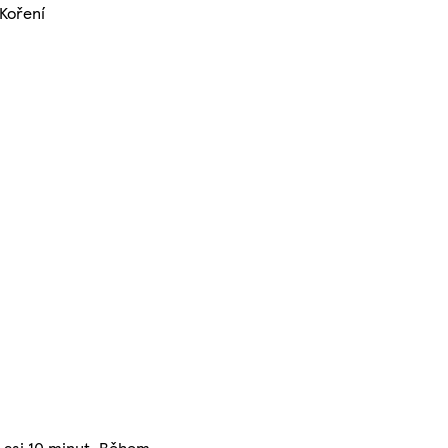
 Koření
 asi 10 minut. Během