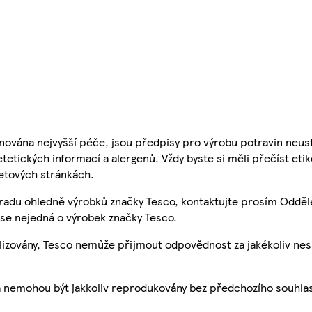
nována nejvyšší péče, jsou předpisy pro výrobu potravin neust
etetických informací a alergenů. Vždy byste si měli přečíst eti
etových stránkách.
 radu ohledně výrobků značky Tesco, kontaktujte prosím Odděl
se nejedná o výrobek značky Tesco.
ualizovány, Tesco nemůže přijmout odpovědnost za jakékoliv ne
a nemohou být jakkoliv reprodukovány bez předchozího souhla