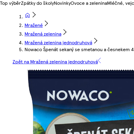
Top výběr
Zpátky do školy
Novinky
Ovoce a zelenina
Mléčné, vejc
Mražené
Mražená zelenina
Mražená zelenina jednodruhová
Nowaco Špenát sekaný se smetanou a česnekem 
Zpět na Mražená zelenina jednodruhová