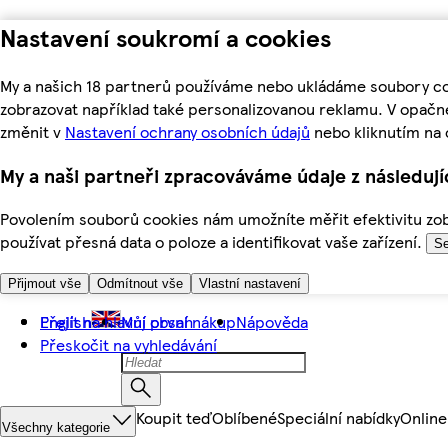
Nastavení soukromí a cookies
My a našich 18 partnerů používáme nebo ukládáme soubory coo
zobrazovat například také personalizovanou reklamu. V opačn
změnit v
Nastavení ochrany osobních údajů
nebo kliknutím na 
My a naši partneři zpracováváme údaje z následuj
Povolením souborů cookies nám umožníte měřit efektivitu zobr
používat přesná data o poloze a identifikovat vaše zařízení.
Se
Přijmout vše
Odmítnout vše
Vlastní nastavení
Přejít na hlavní obsah
English
Můj první nákup
Nápověda
Přeskočit na vyhledávání
Koupit teď
Oblíbené
Speciální nabídky
Online
Všechny kategorie