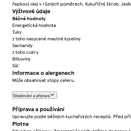
řepkový olej v různých poměrech, Kukuřičný škrob, Jedlá
Výživové údaje
Běžné hodnoty
Energetická hodnota
Tuky
z toho nasycené mastné kyseliny
Sacharidy
z toho cukry
Bílkoviny
Sůl
Informace o alergenech
Může obsahovat stopy celeru.
Skladování a příprava
Příprava a používání
Upravujte podle běžných kuchařských receptů. Před př
Plotna
Návod na přípravu: Zmrazený špenát vložíme do hrnce a