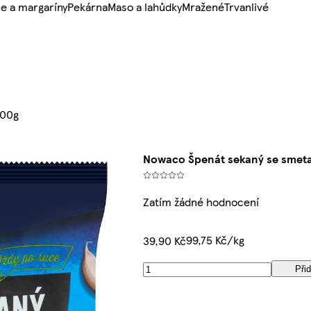
e a margaríny
Pekárna
Maso a lahůdky
Mražené
Trvanlivé
400g
Nowaco Špenát sekaný se smet
Zatím žádné hodnocení
99,75 Kč/kg
39,90 Kč
Přid