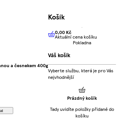
Košík
0,00 Kč
Aktuální cena košíku
0,00 Kč
Aktuální cena košíku
Pokladna
Váš košík
anou a česnekem 400g
Vyberte službu, která je pro Vás
nejvhodnější
Prázdný košík
Tady uvidíte položky přidané do
at
košíku