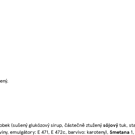
ený.
obek (sušený glukózový sirup, částečně ztužený
sójový
tuk, sta
viny, emulgátory: E 471, E 472c, barvivo: karoteny),
Smetana
1,