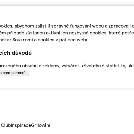
kies, abychom zajistili správné fungování webu a zpracovali 
ém případě zůstanou aktivní jen nezbytné cookies, které pot
odkaz Soukromí a cookies v patičce webu.
ících důvodů
azeného obsahu a reklamy, vytvářet uživatelské statistiky, uk
znam partnerů.
 Club
Inspirace
Grilování