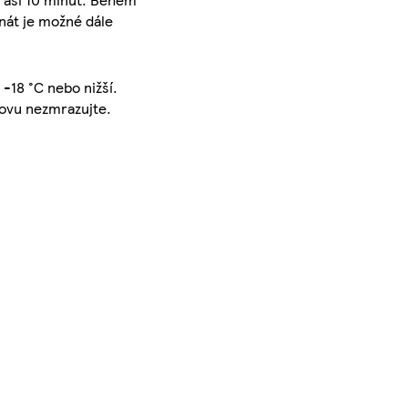
át je možné dále
 -18 °C nebo nižší.
novu nezmrazujte.