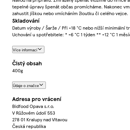
tepelné úpravy špenát občas promícháme. Nakonec vmíc
zahustit jíškou nebo vmícháním žloutku či celého vejce.
Skladování
Datum výroby / Šarže / Při -18 °C nebo nižší minimální tr
Uchování u spotřebitele: * -6 °C 1 týden ** -12 °C 1 měs
Více informací
Čistý obsah
400g
Údaje o značce
Adresa pro vrácení
Bidfood Opava s.r.o.
V Růžovém údolí 553
278 01 Kralupy nad Vltavou
Česká republika