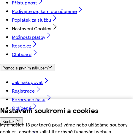
Přístupnost
Podívejte se, kam doručujeme
Poplatek za službu
Nastavení Cookies
Možnosti platby
itesco.cz
Clubcard
Pomoc s prvním nákupem
Jak nakupovat
Registrace
Rezervace času
Oblíbené
Nastavení soukromí a cookies
Kontakt
My a našich 18 partnerů používáme nebo ukládáme soubory
cookies, abychom zajistili správné fungování webu a