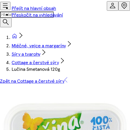
Přejít na hlavní obsah
Přeskočit na vyhledávání
Mléčné, vejce a margaríny
Sýry a tvarohy
Cottage a čerstvé sýry
Lučina Smetanová 120g
Zpět na Cottage a čerstvé sýry