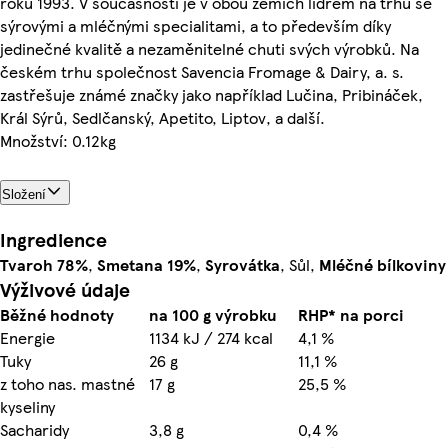
roku 1993. V současnosti je v obou zemích lídrem na trhu se
sýrovými a mléčnými specialitami, a to především díky
jedinečné kvalitě a nezaměnitelné chuti svých výrobků. Na
českém trhu společnost Savencia Fromage & Dairy, a. s.
zastřešuje známé značky jako například Lučina, Pribináček,
Král Sýrů, Sedlčanský, Apetito, Liptov, a další.
Množství: 0.12kg
Složení
Ingredience
Tvaroh
78%
,
Smetana
19%
,
Syrovátka
, Sůl,
Mléčné
bílkoviny
Výživové údaje
Běžné hodnoty
na 100 g výrobku
RHP* na porci
Energie
1134 kJ / 274 kcal
4,1 %
Tuky
26 g
11,1 %
z toho nas. mastné
17 g
25,5 %
kyseliny
Sacharidy
3,8 g
0,4 %