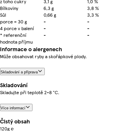
z toho cukry
3,1 g
1,0 %
Bílkoviny
6,3 g
3,8 %
Sůl
0,66 g
3,3 %
porce = 30 g
-
-
4 porce v balení
-
-
* referenční
-
-
hodnota příjmu
Informace o alergenech
Může obsahovat ryby a skořápkové plody.
Skladování a příprava
Skladování
Skladujte při teplotě 2-8 °C.
Více informací
Čistý obsah
120g ℮