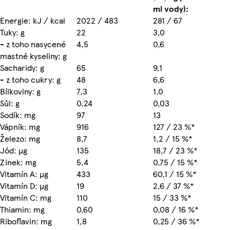
ml vody):
Energie: kJ / kcal
2022 / 483
281 / 67
Tuky: g
22
3,0
- z toho nasycené
4,5
0,6
mastné kyseliny: g
Sacharidy: g
65
9,1
- z toho cukry: g
48
6,6
Bílkoviny: g
7,3
1,0
Sůl: g
0,24
0,03
Sodík: mg
97
13
Vápník: mg
916
127 / 23 %*
Železo: mg
8,7
1,2 / 15 %*
Jód: µg
135
18,7 / 23 %*
Zinek: mg
5,4
0,75 / 15 %*
Vitamín A: µg
433
60,1 / 15 %*
Vitamín D: µg
19
2,6 / 37 %*
Vitamín C: mg
110
15 / 33 %*
Thiamin: mg
0,60
0,08 / 16 %*
Riboflavin: mg
1,8
0,25 / 36 %*