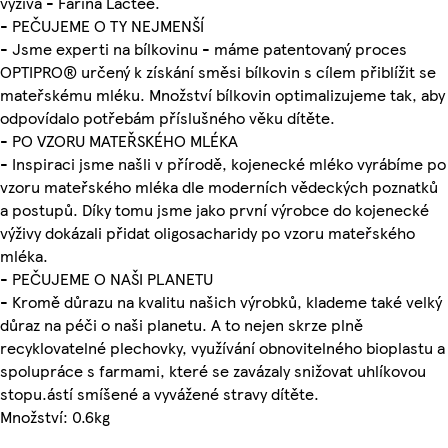
výživa - Farina Lactée.
- PEČUJEME O TY NEJMENŠÍ
- Jsme experti na bílkovinu - máme patentovaný proces
OPTIPRO® určený k získání směsi bílkovin s cílem přiblížit se
mateřskému mléku. Množství bílkovin optimalizujeme tak, aby
odpovídalo potřebám příslušného věku dítěte.
- PO VZORU MATEŘSKÉHO MLÉKA
- Inspiraci jsme našli v přírodě, kojenecké mléko vyrábíme po
vzoru mateřského mléka dle moderních vědeckých poznatků
a postupů. Díky tomu jsme jako první výrobce do kojenecké
výživy dokázali přidat oligosacharidy po vzoru mateřského
mléka.
- PEČUJEME O NAŠI PLANETU
- Kromě důrazu na kvalitu našich výrobků, klademe také velký
důraz na péči o naši planetu. A to nejen skrze plně
recyklovatelné plechovky, využívání obnovitelného bioplastu a
spolupráce s farmami, které se zavázaly snižovat uhlíkovou
stopu.ástí smíšené a vyvážené stravy dítěte.
Množství: 0.6kg