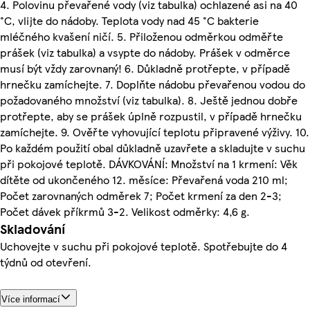
4. Polovinu převařené vody (viz tabulka) ochlazené asi na 40
°C, vlijte do nádoby. Teplota vody nad 45 °C bakterie
mléčného kvašení ničí. 5. Přiloženou odměrkou odměřte
prášek (viz tabulka) a vsypte do nádoby. Prášek v odměrce
musí být vždy zarovnaný! 6. Důkladně protřepte, v případě
hrnečku zamíchejte. 7. Doplňte nádobu převařenou vodou do
požadovaného množství (viz tabulka). 8. Ještě jednou dobře
protřepte, aby se prášek úplně rozpustil, v případě hrnečku
zamíchejte. 9. Ověřte vyhovující teplotu připravené výživy. 10.
Po každém použití obal důkladně uzavřete a skladujte v suchu
při pokojové teplotě. DÁVKOVÁNÍ: Množství na 1 krmení: Věk
dítěte od ukončeného 12. měsíce: Převařená voda 210 ml;
Počet zarovnaných odměrek 7; Počet krmení za den 2-3;
Počet dávek příkrmů 3-2. Velikost odměrky: 4,6 g.
Skladování
Uchovejte v suchu při pokojové teplotě. Spotřebujte do 4
týdnů od otevření.
Více informací