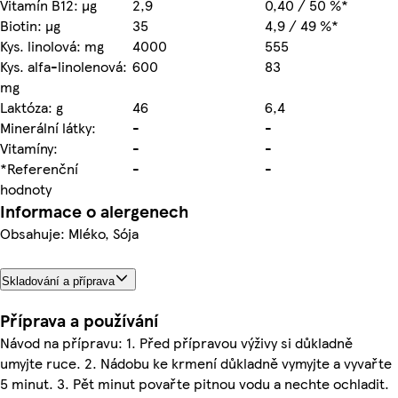
Vitamín B12: µg
2,9
0,40 / 50 %*
Biotin: µg
35
4,9 / 49 %*
Kys. linolová: mg
4000
555
Kys. alfa-linolenová:
600
83
mg
Laktóza: g
46
6,4
Minerální látky:
-
-
Vitamíny:
-
-
*Referenční
-
-
hodnoty
Informace o alergenech
Obsahuje: Mléko, Sója
Skladování a příprava
Příprava a používání
Návod na přípravu: 1. Před přípravou výživy si důkladně
umyjte ruce. 2. Nádobu ke krmení důkladně vymyjte a vyvařte
5 minut. 3. Pět minut povařte pitnou vodu a nechte ochladit.