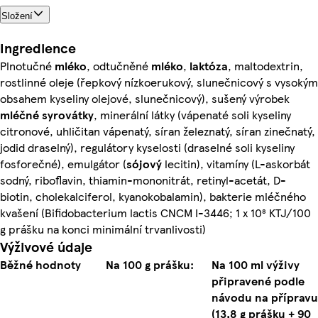
Složení
Ingredience
Plnotučné
mléko
, odtučněné
mléko
,
laktóza
, maltodextrin,
rostlinné oleje (řepkový nízkoerukový, slunečnicový s vysokým
obsahem kyseliny olejové, slunečnicový), sušený výrobek
mléčné
syrovátky
, minerální látky (vápenaté soli kyseliny
citronové, uhličitan vápenatý, síran železnatý, síran zinečnatý,
jodid draselný), regulátory kyselosti (draselné soli kyseliny
fosforečné), emulgátor (
sójový
lecitin), vitamíny (L-askorbát
sodný, riboflavin, thiamin-mononitrát, retinyl-acetát, D-
biotin, cholekalciferol, kyanokobalamin), bakterie mléčného
kvašení (Bifidobacterium lactis CNCM I-3446; 1 x 10⁸ KTJ/100
g prášku na konci minimální trvanlivosti)
Výživové údaje
Běžné hodnoty
Na 100 g prášku:
Na 100 ml výživy
připravené podle
návodu na přípravu
(13,8 g prášku + 90