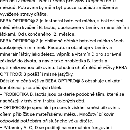
děti od 12 měsíců. Není určena pro výživu kojenců do 12
měsíců. Potravina by měla být pouze součástí smíšené a
vyvážené stravy dítěte.
BEBA OPTIPRO® 3 je instantní batolecí mléko, s bakteriemi
mléčného kvašení B. lactis, obohacené vitamíny a minerálními
látkami. Od ukončeného 12. měsíce.
BEBA OPTIPRO® 3 je oblíbené dětské batolecí mléko všech
spokojených miminek. Receptura obsahuje vitamíny a
minerální látky jako železo, vápník a vitamín D pro správné
základy¹ do života, a navíc také probiotika B. lactis a
optimalizovanou bílkovinu. Lahodná chuť mléčné výživy BEBA
OPTIPRO® 3 potěší i mlsné jazýčky.
Dětská mléčná výživa BEBA OPTIPRO® 3 obsahuje unikátní
kombinaci prospěšných látek:
- PROBIOTIKA B. lactis jsou bakterie podobné těm, které se
nacházejí v trávicím traktu kojených dětí.
- OPTIPRO® je speciální proces k získání směsi bílkovin s
cílem přiblížit se mateřskému mléku. Množství bílkovin
odpovídá potřebám příslušného věku dítěte.
- ¹Vitamíny A, C, D se podílejí na normálním fungování