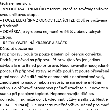
těch nejmenších.
- VYSOCE KVALITNÍ MLÉKO z farem, které se zavázaly snižovat
svou uhlíkovou stopu.
- POUZE ELEKTŘINA Z OBNOVITELNÝCH ZDROJŮ je využívána
při výrobě.
- ODMĚRKA je vyrobena nejméně ze 95 % z obnovitelných
zdrojů.
- RECYKLOVATELNÁ KRABICE A SÁČEK
Důležité upozornění:
Pro přípravu použijte pouze k balení přiloženou odměrku.
Dodržujte návod na přípravu. Připravujte vždy jen jedinou
dávku a krmte ihned po přípravě. Neuchovávejte nedojedené
porce. Při přípravě stravy se může používat pouze převařená
pitná voda. Vaše dítě může onemocnět z nepřevařené vody,
znečištěného nádobí nebo z nesprávně naředěné mléčné
výživy. Po přípravě stravy obal pečlivě uzavřete a uchovejte v
suchu při pokojové teplotě. Neponechávejte dítě bez
dohledu, jinak může dojít k vdechnutí výživy a zalknutí. Nestlé
BEBA OPTIPRO® 3 je instantní mléčná výživa určená pro malé