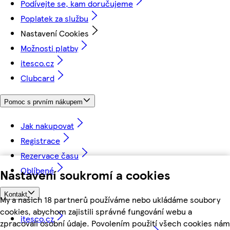
Podívejte se, kam doručujeme
Poplatek za službu
Nastavení Cookies
Možnosti platby
itesco.cz
Clubcard
Pomoc s prvním nákupem
Jak nakupovat
Registrace
Rezervace času
Oblíbené
Nastavení soukromí a cookies
Kontakt
My a našich 18 partnerů používáme nebo ukládáme soubory
cookies, abychom zajistili správné fungování webu a
itesco.cz
zpracovali osobní údaje. Povolením použití všech cookies nám