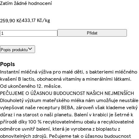
Zatím žádné hodnocení
433,17 Kč/kg
259,90 Kč
Přidat
Popis produktu
Popis
Instantní mléčná výživa pro malé děti, s bakteriemi mléčného
kvašení B lactis, obohacená vitamíny a minerálními látkami.
Od ukončeného 12. měsíce.
PEČUJEME O ÚŽASNOU BUDOUCNOST NAŠICH NEJMENŠÍCH
Dlouholetý výzkum mateřského mléka nám umožňuje neustále
vylepšovat naše receptury BEBA, zároveň však klademe velký
důraz i na starost o naši planetu. Balení v krabici je šetrné k
přírodě díky 100 % recyklovatelnému obalu a recyklovatelné
odměrce uvnitř balení, která je vyrobena z bioplastu z
obnovitelných zdrojů. Pečujeme tak o úžasnou budoucnost