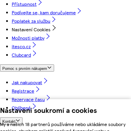
Přístupnost
Podívejte se, kam doručujeme
Poplatek za službu
Nastavení Cookies
Možnosti platby
itesco.cz
Clubcard
Pomoc s prvním nákupem
Jak nakupovat
Registrace
Rezervace času
Oblíbené
Nastavení soukromí a cookies
Kontakt
My a našich 18 partnerů používáme nebo ukládáme soubory
cookies, abychom zajistili správné fungování webu a