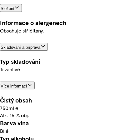
Složení
Informace o alergenech
Obsahuje siřičitany.
Skladování a příprava
Typ skladování
Trvanlivé
Více informací
Čistý obsah
750ml ℮
Alk. 15 % obj.
Barva vína
Bílé
Typ alkoholu