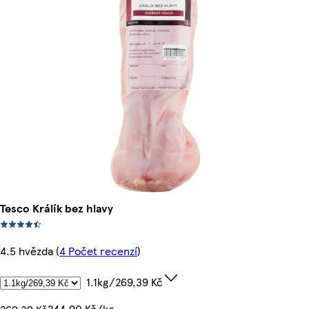
Tesco Králík bez hlavy
4.5 hvězda
(
4 Počet recenzí
)
1.1kg/269,39 Kč
244,90 Kč/kg