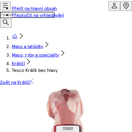
Přejít na hlavní obsah
Přeskočit na vyhledávání
Maso a lahůdky
Maso, ryby a speciality
Králičí
Tesco Králík bez hlavy
Zpět na Králičí