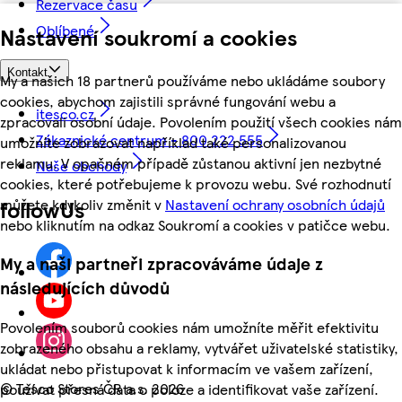
Rezervace času
Oblíbené
Nastavení soukromí a cookies
Kontakt
My a našich 18 partnerů používáme nebo ukládáme soubory
cookies, abychom zajistili správné fungování webu a
itesco.cz
zpracovali osobní údaje. Povolením použití všech cookies nám
Zákaznické centrum - 800 222 555
umožníte zobrazovat například také personalizovanou
reklamu. V opačném případě zůstanou aktivní jen nezbytné
Naše obchody
cookies, které potřebujeme k provozu webu. Své rozhodnutí
můžete kdykoliv změnit v
Nastavení ochrany osobních údajů
followUs
nebo kliknutím na odkaz Soukromí a cookies v patičce webu.
My a naši partneři zpracováváme údaje z
následujících důvodů
Povolením souborů cookies nám umožníte měřit efektivitu
zobrazeného obsahu a reklamy, vytvářet uživatelské statistiky,
ukládat nebo přistupovat k informacím ve vašem zařízení,
©
Tesco Stores ČR a.s. 2026
používat přesná data o poloze a identifikovat vaše zařízení.