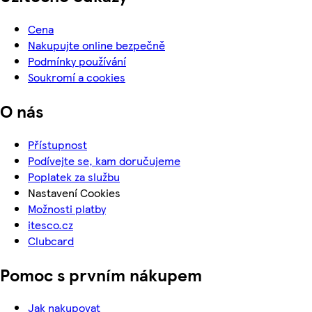
Cena
Nakupujte online bezpečně
Podmínky používání
Soukromí a cookies
O nás
Přístupnost
Podívejte se, kam doručujeme
Poplatek za službu
Nastavení Cookies
Možnosti platby
itesco.cz
Clubcard
Pomoc s prvním nákupem
Jak nakupovat