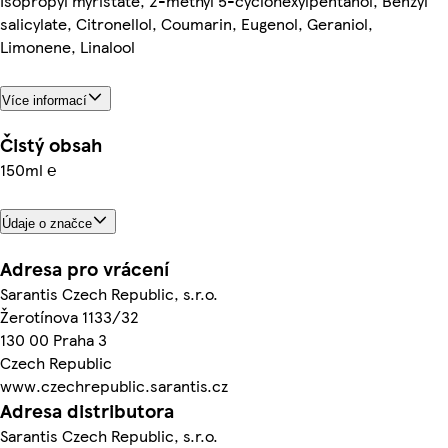
Isopropyl myristate, 2-methyl 5-cyclohexylpentanol, Benzyl
salicylate, Citronellol, Coumarin, Eugenol, Geraniol,
Limonene, Linalool
Více informací
Čistý obsah
150ml ℮
Údaje o značce
Adresa pro vrácení
Sarantis Czech Republic, s.r.o.
Žerotínova 1133/32
130 00 Praha 3
Czech Republic
www.czechrepublic.sarantis.cz
Adresa distributora
Sarantis Czech Republic, s.r.o.