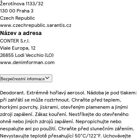
Žerotínova 1133/32
130 00 Praha 3
Czech Republic
www.czechrepublic.sarantis.cz
Název a adresa
CONTER S.r.l.
Viale Europa, 12
26855 Lodi Vecchio (LO)
www.denimforman.com
Bezpečnostní informace
Deodorant. Extrémně hořlavý aerosol. Nádoba je pod tlakem:
při zahřátí se může roztrhnout. Chraňte před teplem,
horkými povrchy, jiskrami, otevřeným plamenem a jinými
zdroji zapálení. Zákaz kouření. Nestříkejte do otevřeného
ohně nebo jiných zdrojů zapálení. Nepropichujte nebo
nespalujte ani po použití. Chraňte před slunečním zářením.
Nevystavujte teplotě přesahující 50°C/122°F. Uchovávejte