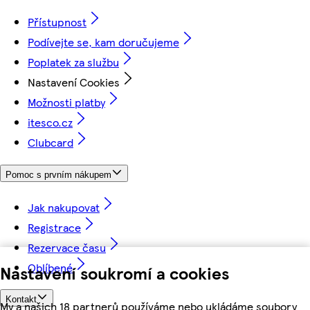
Přístupnost
Podívejte se, kam doručujeme
Poplatek za službu
Nastavení Cookies
Možnosti platby
itesco.cz
Clubcard
Pomoc s prvním nákupem
Jak nakupovat
Registrace
Rezervace času
Oblíbené
Nastavení soukromí a cookies
Kontakt
My a našich 18 partnerů používáme nebo ukládáme soubory