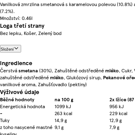
Vanilková zmrzlina smetanová s karamelovou polevou (10.8%)
(7.2%).
Množství: 0.46l
Loga třetí strany
Bez lepku, Košer, Zelený bod
Složení
Ingredience
Čerstvá
smetana
(30%), Zahuštěné odstředěné
mléko
, Cukr,
zahuštěné odstředěné
mléko
, Glukózový sirup,
Pekanové oře
vanilkové aroma, Zahušťovadlo (pektiny)
Výživové údaje
Běžné hodnoty
na 100 g
2x lžíce (87
Energetická hodnota
1099 kJ
956 kJ
-
263 kcal
229 kcal
Tuky
14,9 g
12,9 g
z toho nasycené mastné
9,1 g
7,9 g
kyseliny