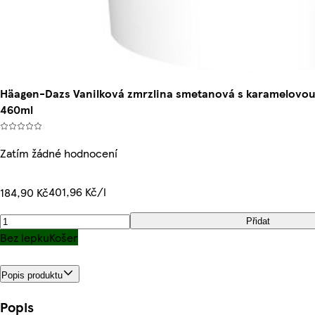
Häagen-Dazs Vanilková zmrzlina smetanová s karamelovo
460ml
Zatím žádné hodnocení
401,96 Kč/l
184,90 Kč
Přidat
Bez lepku
Košer
Popis produktu
Popis