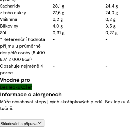
Sacharidy
28,1 g
24,4 g
z toho cukry
27,6 g
24,0 g
Vláknina
0,2 g
0,2 g
Bílkoviny
4,0 g
3,5 g
Sůl
0,31 g
0,27 g
* Referenční hodnota
-
-
příjmu u průměrné
dospělé osoby (8 400
kJ/ 2 000 kcal)
Obsahuje nejméně 4
-
-
porce
Vhodné pro
Bez lepku
Košer
Informace o alergenech
Může obsahovat stopy jiných skořápkových plodů. Bez lepku.Al
tučně.
Skladování a příprava