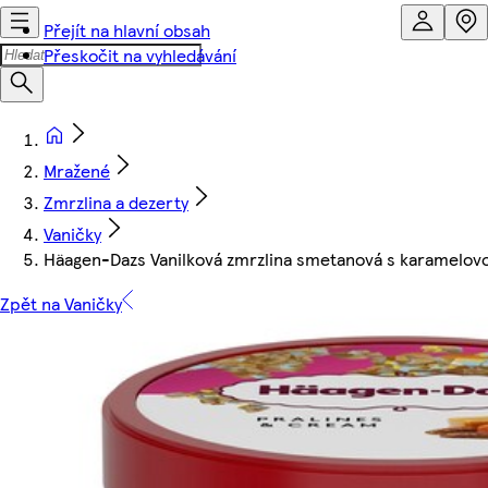
Přejít na hlavní obsah
Přeskočit na vyhledávání
Mražené
Zmrzlina a dezerty
Vaničky
Häagen-Dazs Vanilková zmrzlina smetanová s karamelov
Zpět na Vaničky