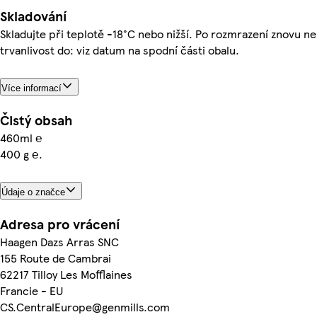
Skladování
Skladujte při teplotě -18°C nebo nižší. Po rozmrazení znovu n
trvanlivost do: viz datum na spodní části obalu.
Více informací
Čistý obsah
460ml ℮
400 g ℮.
Údaje o značce
Adresa pro vrácení
Haagen Dazs Arras SNC
155 Route de Cambrai
62217 Tilloy Les Mofflaines
Francie - EU
CS.CentralEurope@genmills.com