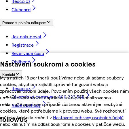
itesco.cz
Clubcard
Pomoc s prvním nákupem
Jak nakupovat
Registrace
Rezervace času
Oblíbené
Nastavení soukromí a cookies
Kontakt
My a našich 18 partnerů používáme nebo ukládáme soubory
cookies, abychom zajistili správné fungování webu a
itesco.cz
zpracovali osobní údaje. Povolením použití všech cookies nám
Zákaznické centrum - 800 222 555
umožníte zobrazovat například také personalizovanou
reklamu. V opačném případě zůstanou aktivní jen nezbytné
Naše obchody
cookies, které potřebujeme k provozu webu. Své rozhodnutí
můžete kdykoliv změnit v
Nastavení ochrany osobních údajů
followUs
nebo kliknutím na odkaz Soukromí a cookies v patičce webu.