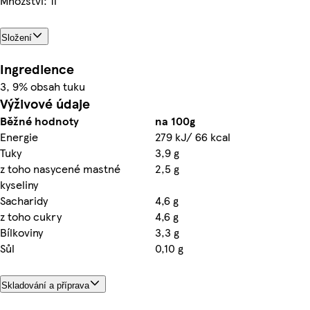
Množství: 1l
Složení
Ingredience
3, 9% obsah tuku
Výživové údaje
Běžné hodnoty
na 100g
Energie
279 kJ/ 66 kcal
Tuky
3,9 g
z toho nasycené mastné
2,5 g
kyseliny
Sacharidy
4,6 g
z toho cukry
4,6 g
Bílkoviny
3,3 g
Sůl
0,10 g
Skladování a příprava