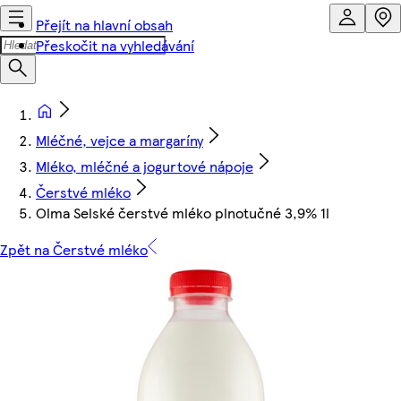
Přejít na hlavní obsah
Přeskočit na vyhledávání
Mléčné, vejce a margaríny
Mléko, mléčné a jogurtové nápoje
Čerstvé mléko
Olma Selské čerstvé mléko plnotučné 3,9% 1l
Zpět na Čerstvé mléko