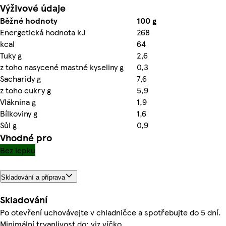
Výživové údaje
Běžné hodnoty
100 g
Energetická hodnota kJ
268
kcal
64
Tuky g
2,6
z toho nasycené mastné kyseliny g
0,3
Sacharidy g
7,6
z toho cukry g
5,9
Vláknina g
1,9
Bílkoviny g
1,6
Sůl g
0,9
Vhodné pro
Bez lepku
Skladování a příprava
Skladování
Po otevření uchovávejte v chladničce a spotřebujte do 5 dní.
Minimální trvanlivost do: viz víčko.