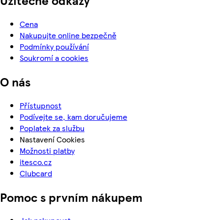
Cena
Nakupujte online bezpečně
Podmínky používání
Soukromí a cookies
O nás
Přístupnost
Podívejte se, kam doručujeme
Poplatek za službu
Nastavení Cookies
Možnosti platby
itesco.cz
Clubcard
Pomoc s prvním nákupem