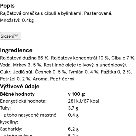
Popis
Rajčatová omáčka s cibulí a bylinkami. Pasterovaná.
Množství: 0.4kg
Složení
Ingredience
Rajčatová dužina 66 %, Rajčatový koncentrát 10 %, Cibule 7 %,
Voda, Mrkev 3, 5 %, Rostlinné oleje (olivový, slunečnicový),
Cukr, Jedlá sůl, Česnek 0, 5 %, Tymián 0, 4 %, Pažitka 0, 2 %,
Petržel 0, 2 %, Aroma, Pepř černý
Výživové údaje
Běžné hodnoty
v 100 g:
Energetická hodnota:
281 kJ/67 kcal
Tuky:
3,7 g
- z toho nasycené mastné
0,4 g
kyseliny:
Sacharidy:
6,2 g
- z toho cukry:
5,2 g