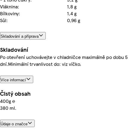
Vláknina:
1,8 g
Bílkoviny:
1,4 g
Sůl:
0,96 g
Skladování a příprava
Skladování
Po otevření uchovávejte v chladničce maximálně po dobu 5
dní.Minimální trvanlivost do: viz víčko.
Více informací
Čistý obsah
400g ℮
380 ml.
Údaje o značce