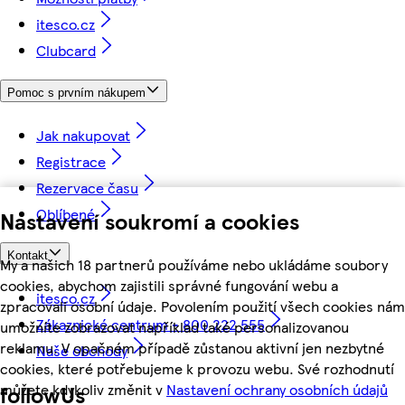
itesco.cz
Clubcard
Pomoc s prvním nákupem
Jak nakupovat
Registrace
Rezervace času
Oblíbené
Nastavení soukromí a cookies
Kontakt
My a našich 18 partnerů používáme nebo ukládáme soubory
cookies, abychom zajistili správné fungování webu a
itesco.cz
zpracovali osobní údaje. Povolením použití všech cookies nám
Zákaznické centrum - 800 222 555
umožníte zobrazovat například také personalizovanou
reklamu. V opačném případě zůstanou aktivní jen nezbytné
Naše obchody
cookies, které potřebujeme k provozu webu. Své rozhodnutí
můžete kdykoliv změnit v
Nastavení ochrany osobních údajů
followUs