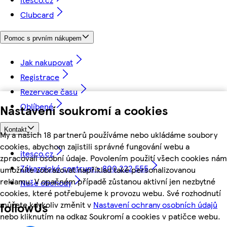
Clubcard
Pomoc s prvním nákupem
Jak nakupovat
Registrace
Rezervace času
Oblíbené
Nastavení soukromí a cookies
Kontakt
My a našich 18 partnerů používáme nebo ukládáme soubory
cookies, abychom zajistili správné fungování webu a
itesco.cz
zpracovali osobní údaje. Povolením použití všech cookies nám
Zákaznické centrum - 800 222 555
umožníte zobrazovat například také personalizovanou
reklamu. V opačném případě zůstanou aktivní jen nezbytné
Naše obchody
cookies, které potřebujeme k provozu webu. Své rozhodnutí
můžete kdykoliv změnit v
Nastavení ochrany osobních údajů
followUs
nebo kliknutím na odkaz Soukromí a cookies v patičce webu.