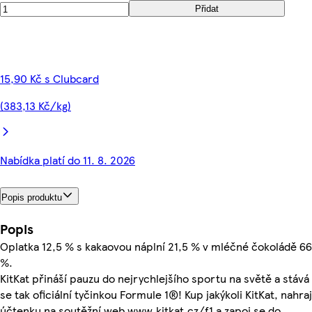
Přidat
15,90 Kč s Clubcard
(383,13 Kč/kg)
Nabídka platí do 11. 8. 2026
Popis produktu
Popis
Oplatka 12,5 % s kakaovou náplní 21,5 % v mléčné čokoládě 66
%.
KitKat přináší pauzu do nejrychlejšího sportu na světě a stává
se tak oficiální tyčinkou Formule 1®! Kup jakýkoli KitKat, nahraj
účtenku na soutěžní web www.kitkat.cz/f1 a zapoj se do