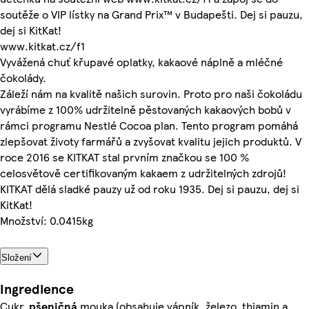
soutěže o VIP lístky na Grand Prix™ v Budapešti. Dej si pauzu,
dej si KitKat!
www.kitkat.cz/f1
Vyvážená chuť křupavé oplatky, kakaové náplně a mléčné
čokolády.
Záleží nám na kvalitě našich surovin. Proto pro naši čokoládu
vyrábíme z 100% udržitelně pěstovaných kakaových bobů v
rámci programu Nestlé Cocoa plan. Tento program pomáhá
zlepšovat životy farmářů a zvyšovat kvalitu jejich produktů. V
roce 2016 se KITKAT stal prvním značkou se 100 %
celosvětově certifikovaným kakaem z udržitelných zdrojů!
KITKAT dělá sladké pauzy už od roku 1935. Dej si pauzu, dej si
KitKat!
Množství: 0.0415kg
Složení
Ingredience
Cukr,
pšeničná
mouka (obsahuje vápník, železo, thiamin a