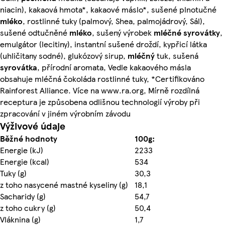
niacin), kakaová hmota*, kakaové máslo*, sušené plnotučné
mléko
, rostlinné tuky (palmový, Shea, palmojádrový, Sál),
sušené odtučněné
mléko
, sušený výrobek
mléčné
syrovátky
,
emulgátor (lecitiny), instantní sušené droždí, kypřicí látka
(uhličitany sodné), glukózový sirup,
mléčný
tuk, sušená
syrovátka
, přírodní aromata, Vedle kakaového másla
obsahuje mléčná čokoláda rostlinné tuky, *Certifikováno
Rainforest Alliance. Více na www.ra.org, Mírně rozdílná
receptura je způsobena odlišnou technologií výroby při
zpracování v jiném výrobním závodu
Výživové údaje
Běžné hodnoty
100g:
Energie (kJ)
2233
Energie (kcal)
534
Tuky (g)
30,3
z toho nasycené mastné kyseliny (g)
18,1
Sacharidy (g)
54,7
z toho cukry (g)
50,4
Vláknina (g)
1,7