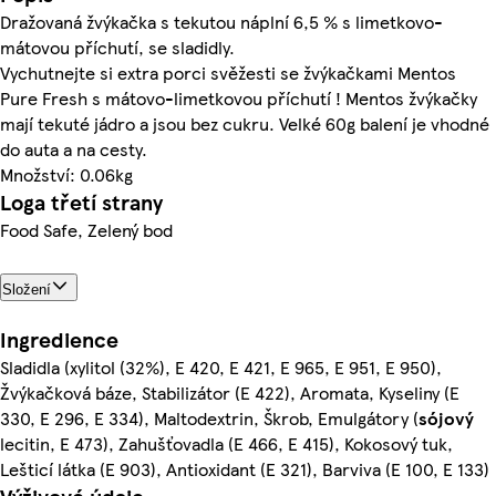
Dražovaná žvýkačka s tekutou náplní 6,5 % s limetkovo-
mátovou příchutí, se sladidly.
Vychutnejte si extra porci svěžesti se žvýkačkami Mentos
Pure Fresh s mátovo-limetkovou příchutí ! Mentos žvýkačky
mají tekuté jádro a jsou bez cukru. Velké 60g balení je vhodné
do auta a na cesty.
Množství: 0.06kg
Loga třetí strany
Food Safe, Zelený bod
Složení
Ingredience
Sladidla (xylitol (32%), E 420, E 421, E 965, E 951, E 950),
Žvýkačková báze, Stabilizátor (E 422), Aromata, Kyseliny (E
330, E 296, E 334), Maltodextrin, Škrob, Emulgátory (
sójový
lecitin, E 473), Zahušťovadla (E 466, E 415), Kokosový tuk,
Lešticí látka (E 903), Antioxidant (E 321), Barviva (E 100, E 133)