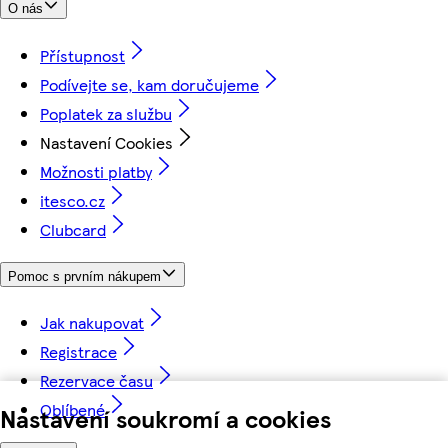
O nás
Přístupnost
Podívejte se, kam doručujeme
Poplatek za službu
Nastavení Cookies
Možnosti platby
itesco.cz
Clubcard
Pomoc s prvním nákupem
Jak nakupovat
Registrace
Rezervace času
Oblíbené
Nastavení soukromí a cookies