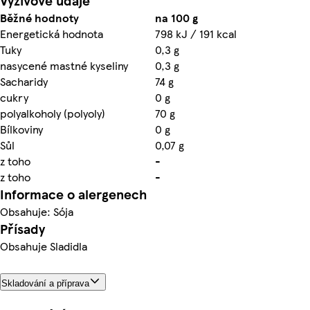
Výživové údaje
Běžné hodnoty
na 100 g
Energetická hodnota
798 kJ / 191 kcal
Tuky
0,3 g
nasycené mastné kyseliny
0,3 g
Sacharidy
74 g
cukry
0 g
polyalkoholy (polyoly)
70 g
Bílkoviny
0 g
Sůl
0,07 g
z toho
-
z toho
-
Informace o alergenech
Obsahuje: Sója
Přísady
Obsahuje Sladidla
Skladování a příprava