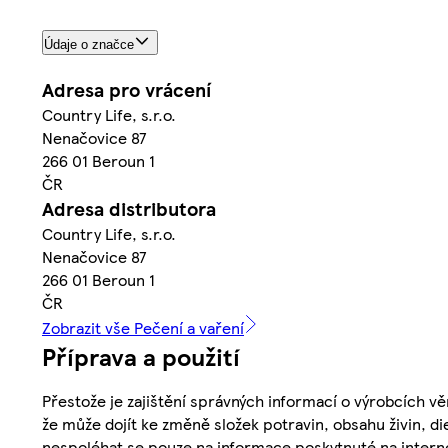
Údaje o značce
Adresa pro vrácení
Country Life, s.r.o.
Nenačovice 87
266 01 Beroun 1
ČR
Adresa distributora
Country Life, s.r.o.
Nenačovice 87
266 01 Beroun 1
ČR
Zobrazit vše Pečení a vaření
Příprava a použití
Přestože je zajištění správných informací o výrobcích vě
že může dojít ke změně složek potravin, obsahu živin, di
nespoléhat se pouze na informace poskytnuté na intern