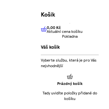
Košík
0,00 Kč
Aktuální cena košíku
0,00 Kč
Aktuální cena košíku
Pokladna
Váš košík
Vyberte službu, která je pro Vás
nejvhodnější
Prázdný košík
Tady uvidíte položky přidané do
košíku