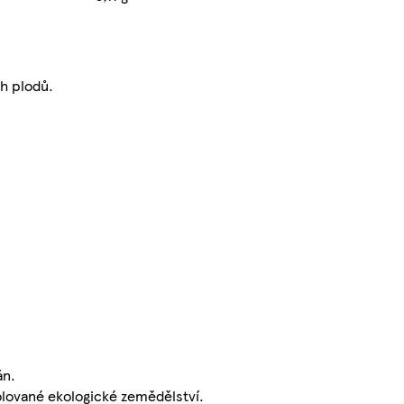
h plodů.
án.
lované ekologické zemědělství.