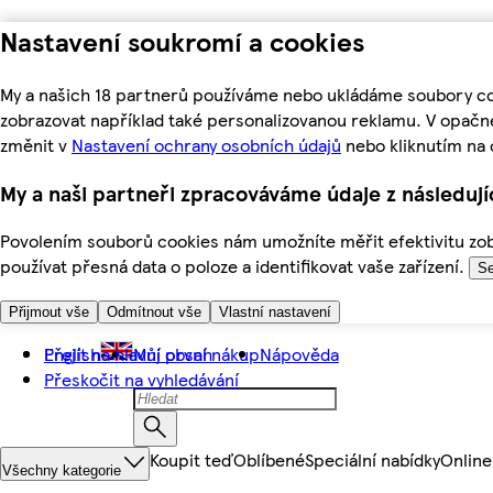
Nastavení soukromí a cookies
My a našich 18 partnerů používáme nebo ukládáme soubory coo
zobrazovat například také personalizovanou reklamu. V opačn
změnit v
Nastavení ochrany osobních údajů
nebo kliknutím na 
My a naši partneři zpracováváme údaje z následuj
Povolením souborů cookies nám umožníte měřit efektivitu zobr
používat přesná data o poloze a identifikovat vaše zařízení.
Se
Přijmout vše
Odmítnout vše
Vlastní nastavení
Přejít na hlavní obsah
English
Můj první nákup
Nápověda
Přeskočit na vyhledávání
Koupit teď
Oblíbené
Speciální nabídky
Online
Všechny kategorie