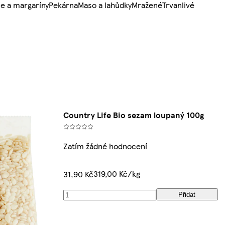
e a margaríny
Pekárna
Maso a lahůdky
Mražené
Trvanlivé
Country Life Bio sezam loupaný 100g
Zatím žádné hodnocení
319,00 Kč/kg
31,90 Kč
Přidat