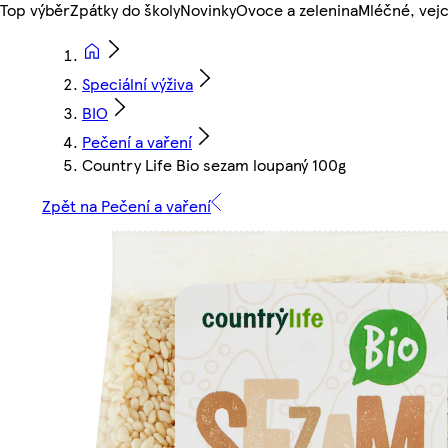
Top výběr
Zpátky do školy
Novinky
Ovoce a zelenina
Mléčné, vejc
Speciální výživa
BIO
Pečení a vaření
Country Life Bio sezam loupaný 100g
Zpět na Pečení a vaření