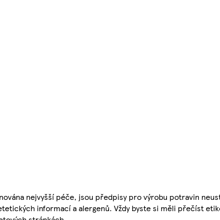
nována nejvyšší péče, jsou předpisy pro výrobu potravin neust
etetických informací a alergenů. Vždy byste si měli přečíst eti
etových stránkách.