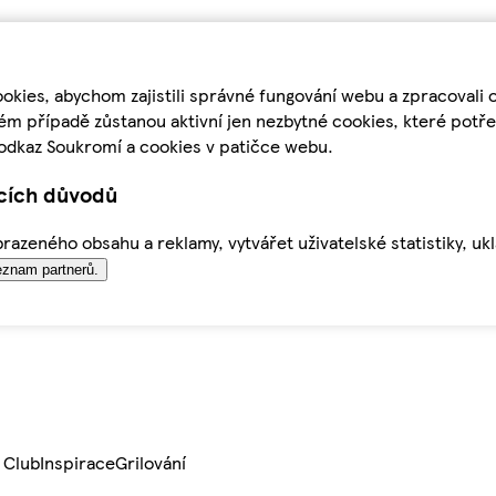
kies, abychom zajistili správné fungování webu a zpracovali 
ém případě zůstanou aktivní jen nezbytné cookies, které pot
odkaz Soukromí a cookies v patičce webu.
ících důvodů
azeného obsahu a reklamy, vytvářet uživatelské statistiky, uk
znam partnerů.
 Club
Inspirace
Grilování