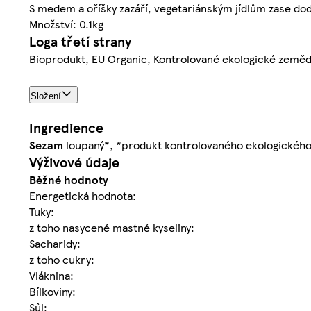
S medem a oříšky zazáří, vegetariánským jídlům zase do
Množství: 0.1kg
Loga třetí strany
Bioprodukt, EU Organic, Kontrolované ekologické zeměd
Složení
Ingredience
Sezam
loupaný*, *produkt kontrolovaného ekologického
Výživové údaje
Běžné hodnoty
Energetická hodnota:
Tuky:
z toho nasycené mastné kyseliny:
Sacharidy:
z toho cukry:
Vláknina:
Bílkoviny:
Sůl: