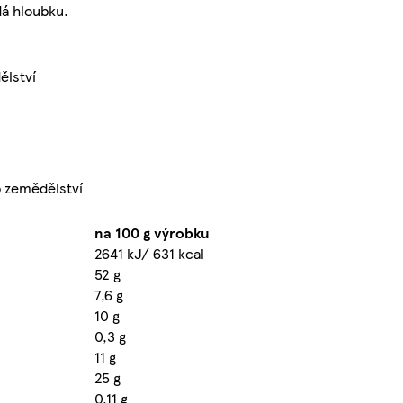
dá hloubku.
ělství
 zemědělství
na 100 g výrobku
2641 kJ/ 631 kcal
52 g
7,6 g
10 g
0,3 g
11 g
25 g
0,11 g