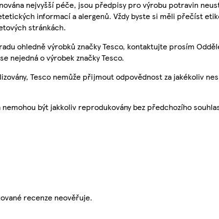
nována nejvyšší péče, jsou předpisy pro výrobu potravin neust
etetických informací a alergenů. Vždy byste si měli přečíst eti
etových stránkách.
 radu ohledně výrobků značky Tesco, kontaktujte prosím Odděl
se nejedná o výrobek značky Tesco.
ualizovány, Tesco nemůže přijmout odpovědnost za jakékoliv ne
a nemohou být jakkoliv reprodukovány bez předchozího souhla
ikované recenze neověřuje.