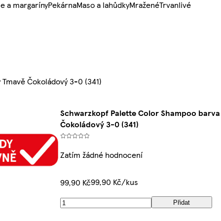
e a margaríny
Pekárna
Maso a lahůdky
Mražené
Trvanlivé
y Tmavě Čokoládový 3-0 (341)
Schwarzkopf Palette Color Shampoo barva 
Čokoládový 3-0 (341)
Zatím žádné hodnocení
99,90 Kč/kus
99,90 Kč
Přidat