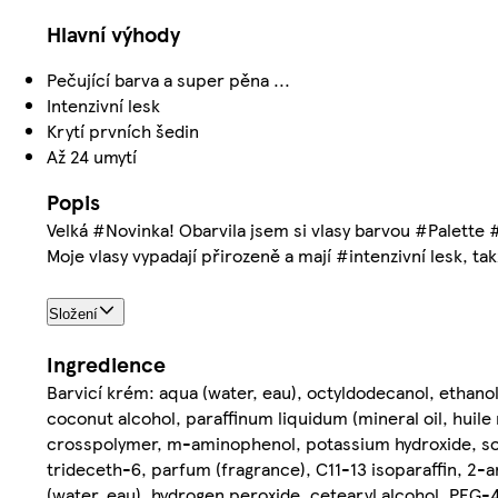
Hlavní výhody
Pečující barva a super pěna ...
Intenzivní lesk
Krytí prvních šedin
Až 24 umytí
Popis
Velká #Novinka! Obarvila jsem si vlasy barvou #Palette
Moje vlasy vypadají přirozeně a mají #intenzivní lesk, t
Složení
Ingredience
Barvicí krém: aqua (water, eau), octyldodecanol, ethano
coconut alcohol, paraffinum liquidum (mineral oil, huil
crosspolymer, m-aminophenol, potassium hydroxide, sodiu
trideceth-6, parfum (fragrance), C11-13 isoparaffin, 2
(water, eau), hydrogen peroxide, cetearyl alcohol, PEG-