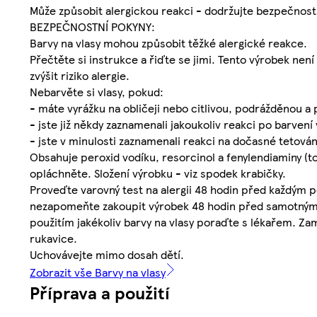
Může způsobit alergickou reakci - dodržujte bezpečnost
BEZPEČNOSTNÍ POKYNY:
Barvy na vlasy mohou způsobit těžké alergické reakce.
Přečtěte si instrukce a řiďte se jimi. Tento výrobek ne
zvýšit riziko alergie.
Nebarvěte si vlasy, pokud:
- máte vyrážku na obličeji nebo citlivou, podrážděnou a
- jste již někdy zaznamenali jakoukoliv reakci po barvení 
- jste v minulosti zaznamenali reakci na dočasné tetová
Obsahuje peroxid vodíku, resorcinol a fenylendiaminy (to
opláchněte. Složení výrobku - viz spodek krabičky.
Proveďte varovný test na alergii 48 hodin před každým použ
nezapomeňte zakoupit výrobek 48 hodin před samotným po
použitím jakékoliv barvy na vlasy poraďte s lékařem. Za
rukavice.
Uchovávejte mimo dosah dětí.
Zobrazit vše Barvy na vlasy
Příprava a použití