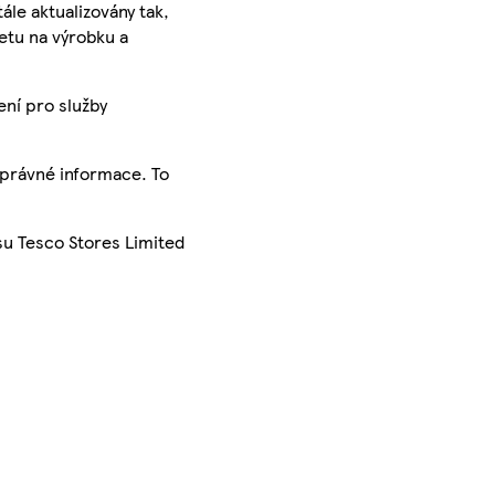
ále aktualizovány tak,
ketu na výrobku a
ení pro služby
správné informace. To
su Tesco Stores Limited