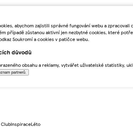
kies, abychom zajistili správné fungování webu a zpracovali 
ém případě zůstanou aktivní jen nezbytné cookies, které pot
odkaz Soukromí a cookies v patičce webu.
ících důvodů
azeného obsahu a reklamy, vytvářet uživatelské statistiky, uk
znam partnerů.
 Club
Inspirace
Léto