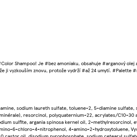
 #Color Shampoo! Je #bez amoniaku, obsahuje #arganový olej a
akže ji vyzkouším znovu, protože vydrží #až 24 umytí. #Palette 
lamine, sodium laureth sulfate, toluene-2, 5-diamine sulfate,
e minérale), resorcinol, polyquaternium-22, acrylates/C10-30 a
m sulfite, argania spinosa kernel oil, 2-methylresorcinol, et
-amino-6-chloro-4-nitrophenol, 4-amino-2-hydroxytoluene, Vy
40 castor oil, disodium pyrophosphate, sodium cetearyl sulfa