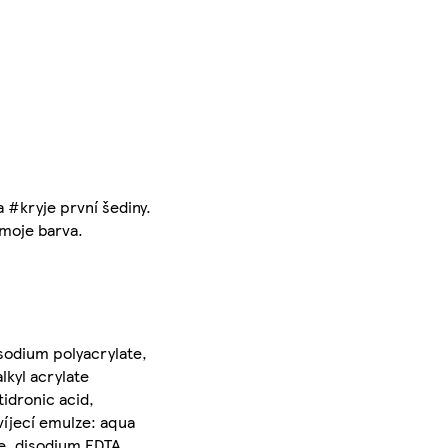
 #kryje první šediny.
#moje barva.
 sodium polyacrylate,
lkyl acrylate
idronic acid,
víjecí emulze: aqua
te, disodium EDTA,