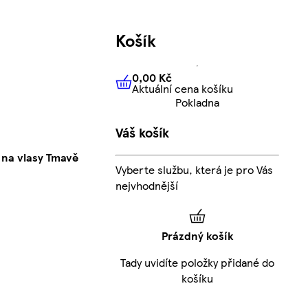
Košík
0,00 Kč
Aktuální cena košíku
0,00 Kč
Aktuální cena košíku
Pokladna
Váš košík
na vlasy Tmavě
Vyberte službu, která je pro Vás
nejvhodnější
Prázdný košík
Tady uvidíte položky přidané do
košíku