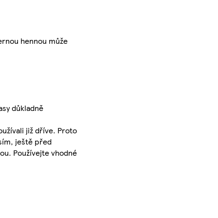
í černou hennou může
lasy důkladně
žívali již dříve. Proto
sím, ještě před
dou. Používejte vhodné