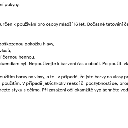
ní pokyny.
ní určen k používání pro osoby mladší 16 let. Dočasné tetován
 poškozenou pokožku hlavy,
vlasů,
ní černou hennou.
luendiaminy). Nepoužívejte k barvení řas a obočí. Po použití v
itím barvy na vlasy, a to i v případě, že jste barvy na vlasy pou
užitím. V případě jakýchkoliv reakcí či pochybností se, pro
mezte styku s očima. Při zasažení očí okamžitě vypláchněte vo