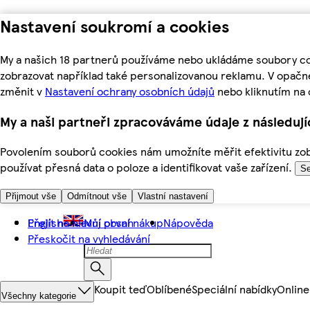
Nastavení soukromí a cookies
My a našich 18 partnerů používáme nebo ukládáme soubory coo
zobrazovat například také personalizovanou reklamu. V opačn
změnit v
Nastavení ochrany osobních údajů
nebo kliknutím na 
My a naši partneři zpracováváme údaje z následuj
Povolením souborů cookies nám umožníte měřit efektivitu zobr
používat přesná data o poloze a identifikovat vaše zařízení.
Se
Přijmout vše
Odmítnout vše
Vlastní nastavení
Přejít na hlavní obsah
English
Můj první nákup
Nápověda
Přeskočit na vyhledávání
Koupit teď
Oblíbené
Speciální nabídky
Online
Všechny kategorie