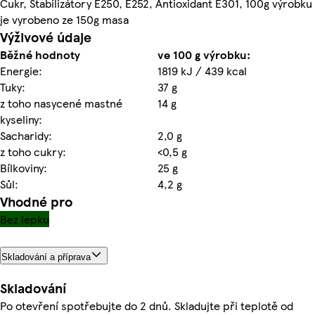
Cukr, Stabilizátory E250, E252, Antioxidant E301, 100g výrobku
je vyrobeno ze 150g masa
Výživové údaje
Běžné hodnoty
ve 100 g výrobku:
Energie:
1819 kJ / 439 kcal
Tuky:
37 g
z toho nasycené mastné
14 g
kyseliny:
Sacharidy:
2,0 g
z toho cukry:
<0,5 g
Bílkoviny:
25 g
Sůl:
4,2 g
Vhodné pro
Bez lepku
Skladování a příprava
Skladování
Po otevření spotřebujte do 2 dnů. Skladujte při teplotě od