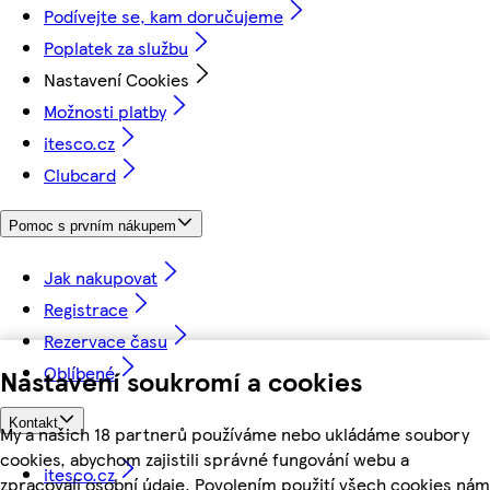
Podívejte se, kam doručujeme
Poplatek za službu
Nastavení Cookies
Možnosti platby
itesco.cz
Clubcard
Pomoc s prvním nákupem
Jak nakupovat
Registrace
Rezervace času
Oblíbené
Nastavení soukromí a cookies
Kontakt
My a našich 18 partnerů používáme nebo ukládáme soubory
cookies, abychom zajistili správné fungování webu a
itesco.cz
zpracovali osobní údaje. Povolením použití všech cookies nám