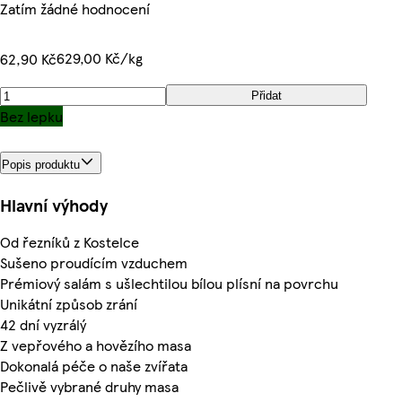
Zatím žádné hodnocení
629,00 Kč/kg
62,90 Kč
Přidat
Bez lepku
Popis produktu
Hlavní výhody
Od řezníků z Kostelce
Sušeno proudícím vzduchem
Prémiový salám s ušlechtilou bílou plísní na povrchu
Unikátní způsob zrání
42 dní vyzrálý
Z vepřového a hovězího masa
Dokonalá péče o naše zvířata
Pečlivě vybrané druhy masa