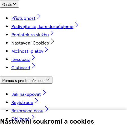
O nás
Přístupnost
Podívejte se, kam doručujeme
Poplatek za službu
Nastavení Cookies
Možnosti platby
itesco.cz
Clubcard
Pomoc s prvním nákupem
Jak nakupovat
Registrace
Rezervace času
Oblíbené
Nastavení soukromí a cookies