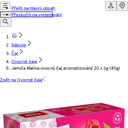
Přejít na hlavní obsah
Přeskočit na vyhledávání
Nápoje
Čaj
Ovocné čaje
Jemča Malina ovocný čaj aromatizovaný 20 x 2g (40g)
Zpět na Ovocné čaje