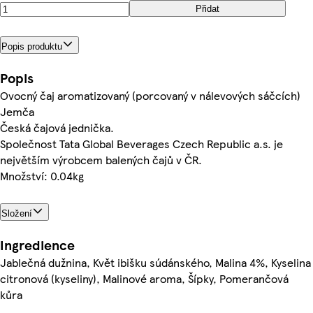
Přidat
Popis produktu
Popis
Ovocný čaj aromatizovaný (porcovaný v nálevových sáčcích)
Jemča
Česká čajová jednička.
Společnost Tata Global Beverages Czech Republic a.s. je
největším výrobcem balených čajů v ČR.
Množství: 0.04kg
Složení
Ingredience
Jablečná dužnina, Květ ibišku súdánského, Malina 4%, Kyselina
citronová (kyseliny), Malinové aroma, Šípky, Pomerančová
kůra