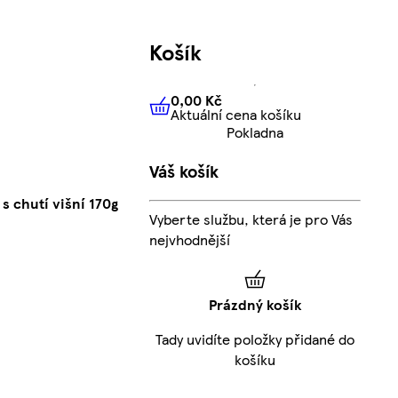
Košík
0,00 Kč
Aktuální cena košíku
0,00 Kč
Aktuální cena košíku
Pokladna
Váš košík
s chutí višní 170g
Vyberte službu, která je pro Vás
nejvhodnější
Prázdný košík
Tady uvidíte položky přidané do
košíku