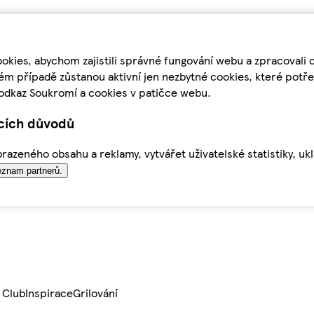
kies, abychom zajistili správné fungování webu a zpracovali 
ém případě zůstanou aktivní jen nezbytné cookies, které pot
odkaz Soukromí a cookies v patičce webu.
ících důvodů
azeného obsahu a reklamy, vytvářet uživatelské statistiky, uk
znam partnerů.
 Club
Inspirace
Grilování