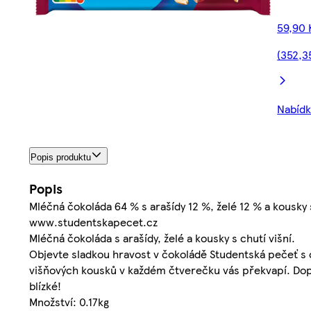
59,90 
(352,3
Nabídka
Popis produktu
Popis
Mléčná čokoláda 64 % s arašídy 12 %, želé 12 % a kousky s
www.studentskapecet.cz
Mléčná čokoláda s arašídy, želé a kousky s chutí višní.
Objevte sladkou hravost v čokoládě Studentská pečeť s c
višňových kousků v každém čtverečku vás překvapí. Dopře
blízké!
Množství: 0.17kg