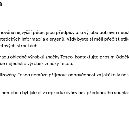
í!
nována nejvyšší péče, jsou předpisy pro výrobu potravin neust
etetických informací a alergenů. Vždy byste si měli přečíst eti
etových stránkách.
 radu ohledně výrobků značky Tesco, kontaktujte prosím Odděl
se nejedná o výrobek značky Tesco.
ualizovány, Tesco nemůže přijmout odpovědnost za jakékoliv ne
a nemohou být jakkoliv reprodukovány bez předchozího souhla