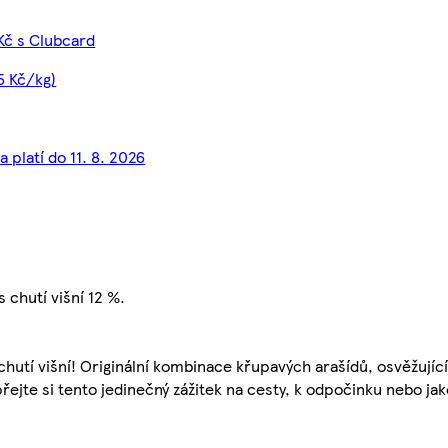
Kč s Clubcard
5 Kč/kg)
 platí do 11. 8. 2026
 chutí višní 12 %.
hutí višní! Originální kombinace křupavých arašídů, osvěžující
jte si tento jedinečný zážitek na cesty, k odpočinku nebo jak