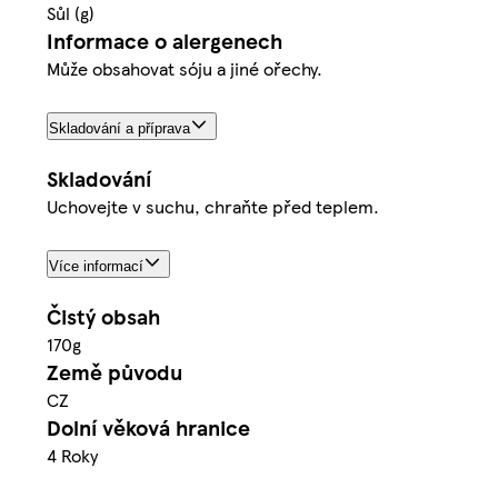
Sůl (g)
Informace o alergenech
Může obsahovat sóju a jiné ořechy.
Skladování a příprava
Skladování
Uchovejte v suchu, chraňte před teplem.
Více informací
Čistý obsah
170g
Země původu
CZ
Dolní věková hranice
4 Roky