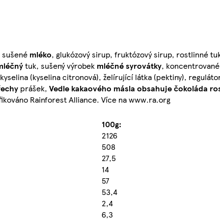
, sušené
mléko
, glukózový sirup, fruktózový sirup, rostlinné tu
mléčný
tuk, sušený výrobek
mléčné
syrovátky
, koncentrované
yselina (kyselina citronová), želírující látka (pektiny), reguláto
řechy
prášek,
Vedle kakaového másla obsahuje čokoláda ros
ikováno Rainforest Alliance. Více na www.ra.org
100g:
2126
508
27,5
14
57
53,4
2,4
6,3