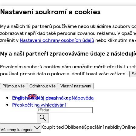
Nastavení soukromí a cookies
My a našich 18 partnerů používáme nebo ukládáme soubory coo
zobrazovat například také personalizovanou reklamu. V opačn
změnit v
Nastavení ochrany osobních údajů
nebo kliknutím na 
My a naši partneři zpracováváme údaje z následuj
Povolením souborů cookies nám umožníte měřit efektivitu zobr
používat přesná data o poloze a identifikovat vaše zařízení.
Se
Přijmout vše
Odmítnout vše
Vlastní nastavení
Přejít na hlavní obsah
English
Můj první nákup
Nápověda
Přeskočit na vyhledávání
Koupit teď
Oblíbené
Speciální nabídky
Online
Všechny kategorie