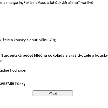
e a margaríny
Pekárna
Maso a lahůdky
Mražené
Trvanlivé
želé a kousky s chutí višní 170g
Studentská pečeť Mléčná čokoláda s arašídy, želé a kousky 
žádné hodnocení
587,65 Kč/kg
Kč
Přidat