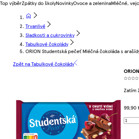
Top výběr
Zpátky do školy
Novinky
Ovoce a zelenina
Mléčné, vejc
Trvanlivé
Sladkosti a cukrovinky
Tabulkové čokolády
ORION Studentská pečeť Mléčná čokoláda s arašídy, 
Zpět na Tabulkové čokolády
ORION 
Zatím 
99,90 