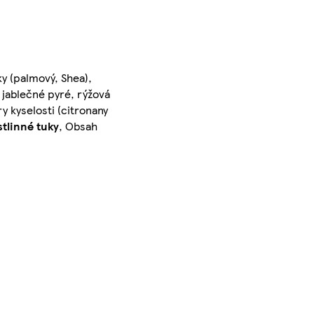
ky (palmový, Shea),
 jablečné pyré, rýžová
ry kyselosti (citronany
tlinné tuky
, Obsah