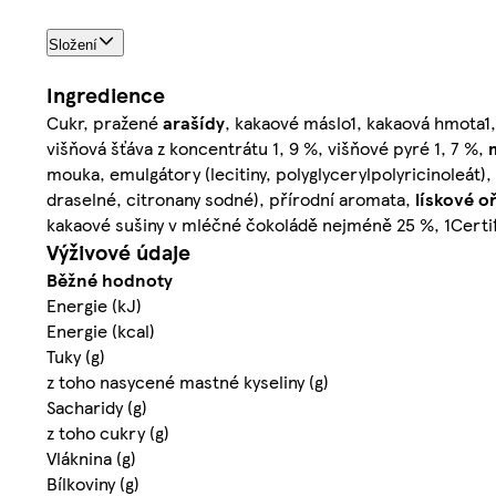
Složení
Ingredience
Cukr, pražené
arašídy
, kakaové máslo1, kakaová hmota1
višňová šťáva z koncentrátu 1, 9 %, višňové pyré 1, 7 %,
mouka, emulgátory (lecitiny, polyglycerylpolyricinoleát), k
draselné, citronany sodné), přírodní aromata,
lískové o
kakaové sušiny v mléčné čokoládě nejméně 25 %, 1Certif
Výživové údaje
Běžné hodnoty
Energie (kJ)
Energie (kcal)
Tuky (g)
z toho nasycené mastné kyseliny (g)
Sacharidy (g)
z toho cukry (g)
Vláknina (g)
Bílkoviny (g)