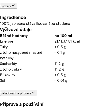
Složení
Ingredience
100% jablečná šťáva lisovaná za studena
Výživové údaje
Běžné hodnoty
na 100 ml
Energie
217 kJ/ 51 kcal
Tuky
< 0,5 g
z toho nasycené mastné
< 0,1 g
kyseliny
Sacharidy
11,2 g
z toho cukry
11,2 g
Bílkoviny
< 0,5 g
Sůl
< 0,01 g
Skladování a příprava
Příprava a používání