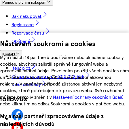
Pomoc s prvním nákupem
Jak nakupovat
Registrace
Rezervace času
Oblíbené
Nastavení soukromí a cookies
Kontakt
My a našich 18 partnerů používáme nebo ukládáme soubory
cookies, abychom zajistili správné fungování webu a
itesco.cz
zpracovali osobní údaje. Povolením použití všech cookies nám
Zákaznické centrum - 800 222 555
umožníte zobrazovat například také personalizovanou
reklamu. V opačném případě zůstanou aktivní jen nezbytné
Naše obchody
cookies, které potřebujeme k provozu webu. Své rozhodnutí
můžete kdykoliv změnit v
Nastavení ochrany osobních údajů
followUs
nebo kliknutím na odkaz Soukromí a cookies v patičce webu.
My a naši partneři zpracováváme údaje z
následujících důvodů