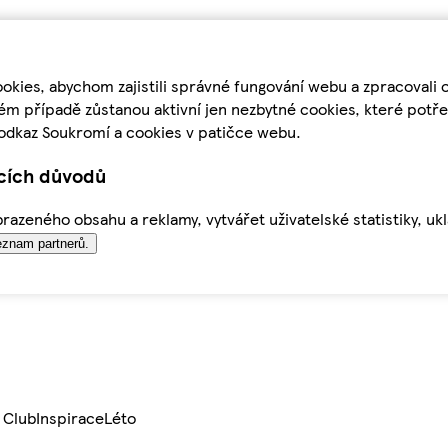
kies, abychom zajistili správné fungování webu a zpracovali 
ém případě zůstanou aktivní jen nezbytné cookies, které pot
odkaz Soukromí a cookies v patičce webu.
ících důvodů
azeného obsahu a reklamy, vytvářet uživatelské statistiky, uk
znam partnerů.
 Club
Inspirace
Léto