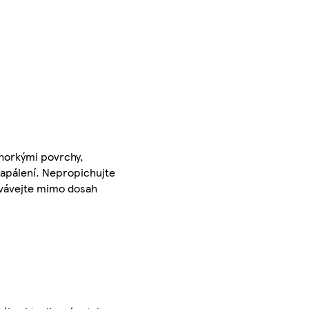
 horkými povrchy,
zapálení. Nepropichujte
ovávejte mimo dosah