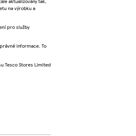
ále aktualizovány tak,
ketu na výrobku a
ení pro služby
správné informace. To
su Tesco Stores Limited