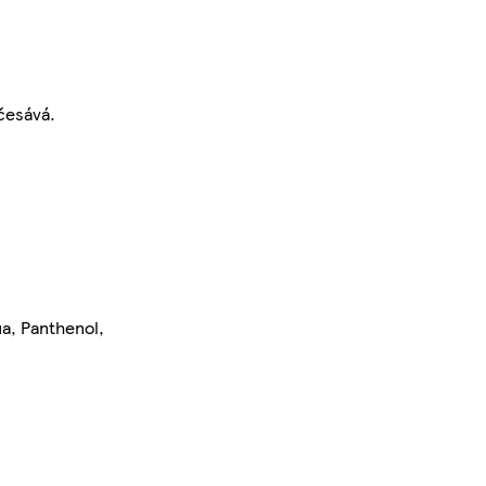
česává.
a, Panthenol,