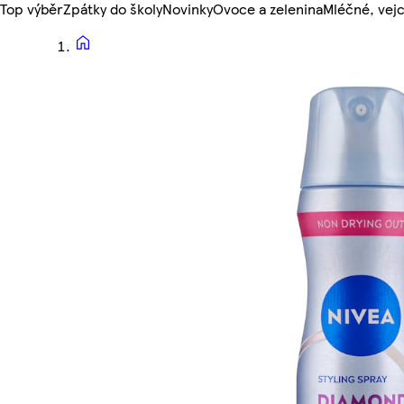
Top výběr
Zpátky do školy
Novinky
Ovoce a zelenina
Mléčné, vejc