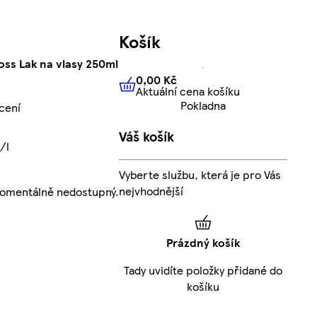
Košík
ss Lak na vlasy 250ml
0,00 Kč
Aktuální cena košíku
0,00 Kč
Aktuální cena košíku
Pokladna
cení
Váš košík
/l
Vyberte službu, která je pro Vás
nejvhodnější
momentálně nedostupný.
Prázdný košík
Tady uvidíte položky přidané do
košíku