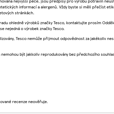
nována nejvyšší péče, jsou předpisy pro výrobu potravin neust
etetických informací a alergenů. Vždy byste si měli přečíst eti
etových stránkách.
 radu ohledně výrobků značky Tesco, kontaktujte prosím Odděl
se nejedná o výrobek značky Tesco.
ualizovány, Tesco nemůže přijmout odpovědnost za jakékoliv ne
a nemohou být jakkoliv reprodukovány bez předchozího souhla
ikované recenze neověřuje.