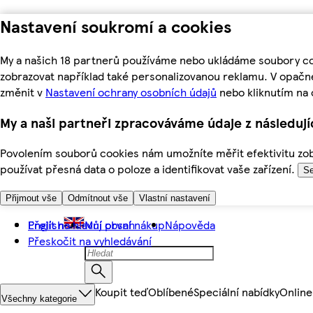
Nastavení soukromí a cookies
My a našich 18 partnerů používáme nebo ukládáme soubory coo
zobrazovat například také personalizovanou reklamu. V opačn
změnit v
Nastavení ochrany osobních údajů
nebo kliknutím na 
My a naši partneři zpracováváme údaje z následuj
Povolením souborů cookies nám umožníte měřit efektivitu zobr
používat přesná data o poloze a identifikovat vaše zařízení.
Se
Přijmout vše
Odmítnout vše
Vlastní nastavení
Přejít na hlavní obsah
English
Můj první nákup
Nápověda
Přeskočit na vyhledávání
Koupit teď
Oblíbené
Speciální nabídky
Online
Všechny kategorie