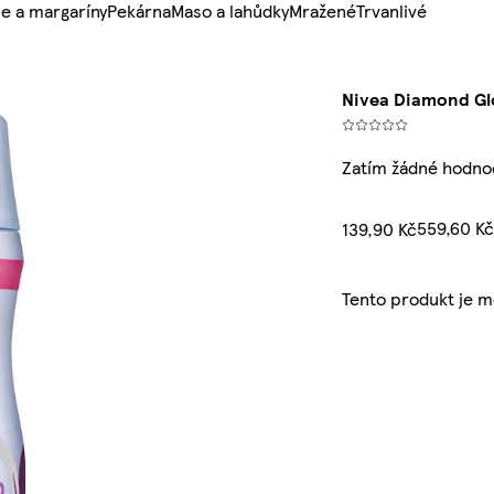
e a margaríny
Pekárna
Maso a lahůdky
Mražené
Trvanlivé
Nivea Diamond Glo
Zatím žádné hodno
559,60 Kč
139,90 Kč
Tento produkt je 