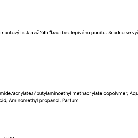
antový lesk a až 24h fixaci bez lepivého pocitu. Snadno se vy
lamide/acrylates/butylaminoethyl methacrylate copolymer, Aqu
 acid, Aminomethyl propanol, Parfum