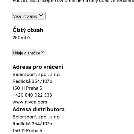
Použití: Nastříkejte rovnoměrně na celý účes ze vzdálen
Více informací
Čistý obsah
250ml ℮
Údaje o značce
Adresa pro vrácení
Beiersdorf, spol. s r.o.
Radlická 354/107b
150 11 Praha 5
+420 840 022 333
www.nivea.com
Adresa distributora
Beiersdorf, spol. s r.o.
Radlická 354/107b
150 11 Praha 5