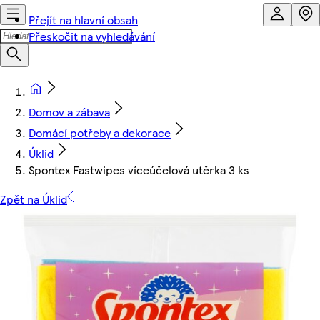
Přejít na hlavní obsah
Přeskočit na vyhledávání
Domov a zábava
Domácí potřeby a dekorace
Úklid
Spontex Fastwipes víceúčelová utěrka 3 ks
Zpět na Úklid