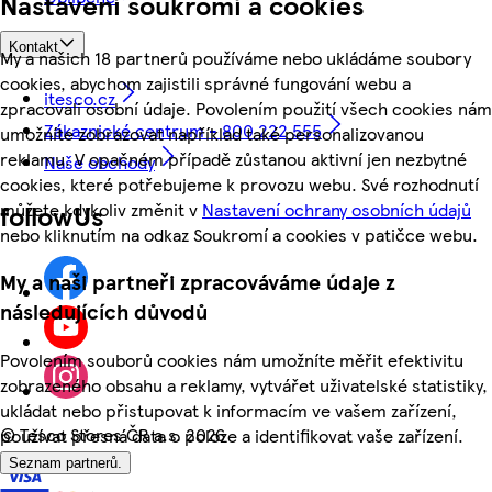
Nastavení soukromí a cookies
Kontakt
My a našich 18 partnerů používáme nebo ukládáme soubory
cookies, abychom zajistili správné fungování webu a
itesco.cz
zpracovali osobní údaje. Povolením použití všech cookies nám
Zákaznické centrum - 800 222 555
umožníte zobrazovat například také personalizovanou
reklamu. V opačném případě zůstanou aktivní jen nezbytné
Naše obchody
cookies, které potřebujeme k provozu webu. Své rozhodnutí
můžete kdykoliv změnit v
Nastavení ochrany osobních údajů
followUs
nebo kliknutím na odkaz Soukromí a cookies v patičce webu.
My a naši partneři zpracováváme údaje z
následujících důvodů
Povolením souborů cookies nám umožníte měřit efektivitu
zobrazeného obsahu a reklamy, vytvářet uživatelské statistiky,
ukládat nebo přistupovat k informacím ve vašem zařízení,
©
Tesco Stores ČR a.s. 2026
používat přesná data o poloze a identifikovat vaše zařízení.
Seznam partnerů.