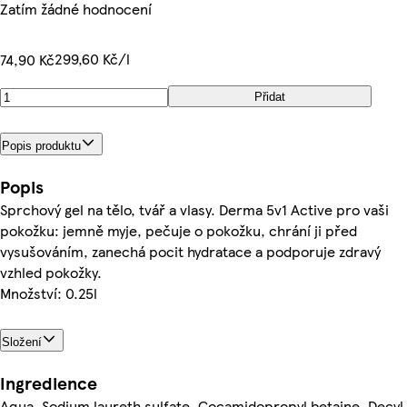
Zatím žádné hodnocení
299,60 Kč/l
74,90 Kč
Přidat
Popis produktu
Popis
Sprchový gel na tělo, tvář a vlasy. Derma 5v1 Active pro vaši
pokožku: jemně myje, pečuje o pokožku, chrání ji před
vysušováním, zanechá pocit hydratace a podporuje zdravý
vzhled pokožky.
Množství: 0.25l
Složení
Ingredience
Aqua, Sodium laureth sulfate, Cocamidopropyl betaine, Decyl