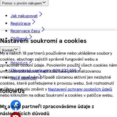
Pomoc s prvním nákupem
Jak nakupovat
Registrace
Rezervace času
Oblíbené
Nastavení soukromí a cookies
Kontakt
My a našich 18 partnerů používáme nebo ukládáme soubory
cookies, abychom zajistili správné fungování webu a
itesco.cz
zpracovali osobní údaje. Povolením použití všech cookies nám
Zákaznické centrum - 800 222 555
umožníte zobrazovat například také personalizovanou
reklamu. V opačném případě zůstanou aktivní jen nezbytné
Naše obchody
cookies, které potřebujeme k provozu webu. Své rozhodnutí
můžete kdykoliv změnit v
Nastavení ochrany osobních údajů
followUs
nebo kliknutím na odkaz Soukromí a cookies v patičce webu.
My a naši partneři zpracováváme údaje z
následujících důvodů