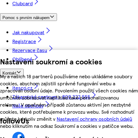
Clubcard
Pomoc s prvním nákupem
Jak nakupovat
Registrace
Rezervace času
Oblíbené
Nastavení soukromí a cookies
Kontakt
My a našich 18 partnerů používáme nebo ukládáme soubory
cookies, abychom zajistili správné fungování webu a
itesco.cz
zpracovali osobní údaje. Povolením použití všech cookies nám
Zákaznické centrum - 800 222 555
umožníte zobrazovat například také personalizovanou
reklamu. V opačném případě zůstanou aktivní jen nezbytné
Naše obchody
cookies, které potřebujeme k provozu webu. Své rozhodnutí
můžete kdykoliv změnit v
Nastavení ochrany osobních údajů
followUs
nebo kliknutím na odkaz Soukromí a cookies v patičce webu.