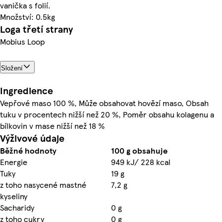
vanička s folií.
Množství: 0.5kg
Loga třetí strany
Mobius Loop
Složení
Ingredience
Vepřové maso 100 %, Může obsahovat hovězí maso, Obsah
tuku v procentech nižší než 20 %, Poměr obsahu kolagenu a
bílkovin v mase nižší než 18 %
Výživové údaje
Běžné hodnoty
100 g obsahuje
Energie
949 kJ/ 228 kcal
Tuky
19 g
z toho nasycené mastné
7,2 g
kyseliny
Sacharidy
0 g
z toho cukry
0 g