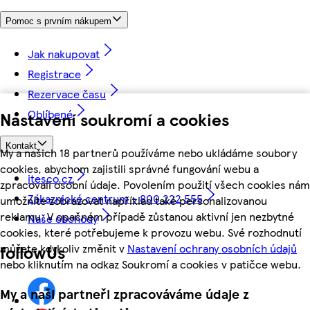
Pomoc s prvním nákupem
Jak nakupovat
Registrace
Rezervace času
Oblíbené
Nastavení soukromí a cookies
Kontakt
My a našich 18 partnerů používáme nebo ukládáme soubory
cookies, abychom zajistili správné fungování webu a
itesco.cz
zpracovali osobní údaje. Povolením použití všech cookies nám
Zákaznické centrum - 800 222 555
umožníte zobrazovat například také personalizovanou
reklamu. V opačném případě zůstanou aktivní jen nezbytné
Naše obchody
cookies, které potřebujeme k provozu webu. Své rozhodnutí
můžete kdykoliv změnit v
Nastavení ochrany osobních údajů
followUs
nebo kliknutím na odkaz Soukromí a cookies v patičce webu.
My a naši partneři zpracováváme údaje z