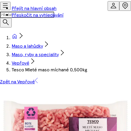
Přejít na hlavní obsah
Přeskočit na vyhledávání
Maso a lahůdky
Maso, ryby a speciality
Vepřové
Tesco Mleté maso míchané 0,500kg
Zpět na Vepřové