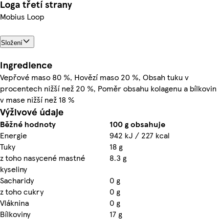
Loga třetí strany
Mobius Loop
Složení
Ingredience
Vepřové maso 80 %, Hovězí maso 20 %, Obsah tuku v
procentech nižší než 20 %, Poměr obsahu kolagenu a bílkovin
v mase nižší než 18 %
Výživové údaje
Běžné hodnoty
100 g obsahuje
Energie
942 kJ / 227 kcal
Tuky
18 g
z toho nasycené mastné
8.3 g
kyseliny
Sacharidy
0 g
z toho cukry
0 g
Vláknina
0 g
Bílkoviny
17 g