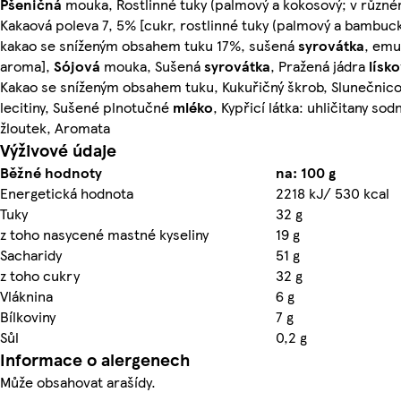
Pšeničná
mouka, Rostlinné tuky (palmový a kokosový; v různ
Kakaová poleva 7, 5% [cukr, rostlinné tuky (palmový a bambu
kakao se sníženým obsahem tuku 17%, sušená
syrovátka
, emu
aroma],
Sójová
mouka, Sušená
syrovátka
, Pražená jádra
lísk
Kakao se sníženým obsahem tuku, Kukuřičný škrob, Slunečnicov
lecitiny, Sušené plnotučné
mléko
, Kypřicí látka: uhličitany so
žloutek, Aromata
Výživové údaje
Běžné hodnoty
na: 100 g
Energetická hodnota
2218 kJ/ 530 kcal
Tuky
32 g
z toho nasycené mastné kyseliny
19 g
Sacharidy
51 g
z toho cukry
32 g
Vláknina
6 g
Bílkoviny
7 g
Sůl
0,2 g
Informace o alergenech
Může obsahovat arašídy.