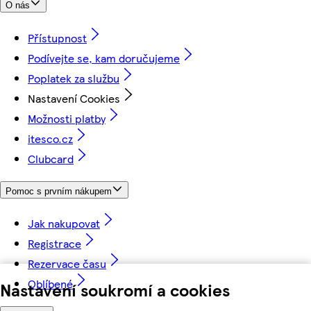
O nás
Přístupnost
Podívejte se, kam doručujeme
Poplatek za službu
Nastavení Cookies
Možnosti platby
itesco.cz
Clubcard
Pomoc s prvním nákupem
Jak nakupovat
Registrace
Rezervace času
Oblíbené
Nastavení soukromí a cookies