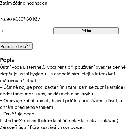
Zatím žádné hodnocení
307,60 Kč/l
76,90 Kč
Přidat
Popis produktu
Popis
Ústní voda Listerine® Cool Mint při používání dvakrát denně
zlepšuje ústní hygienu - s esenciálními oleji a intenzivní
mátovou příchutí:
- Účinně bojuje proti bakteriím i tam, kam se zubní kartáček
nedostane: mezi zuby, na dásních a na jazyku
- Omezuje zubní povlak, hlavní příčinu podráždění dásní, a
chrání před jeho vznikem
- Osvěžuje dech.
Listerine® má antibakteriální účinek - klinicky prokázaný.
Zároveň ústní flóra zůstává v rovnováze.