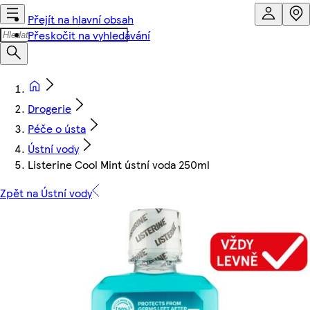
Přejít na hlavní obsah
Přeskočit na vyhledávání
Drogerie
Péče o ústa
Ústní vody
Listerine Cool Mint ústní voda 250ml
Zpět na Ústní vody