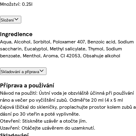
Množství: 0.25l
Složení
Ingredience
Aqua, Alcohol, Sorbitol, Poloxamer 407, Benzoic acid, Sodium
saccharin, Eucalyptol, Methyl salicylate, Thymol, Sodium
benzoate, Menthol, Aroma, CI 42053, Obsahuje alkohol
Skladování a příprava
Příprava a používání
Návod na použití: Ústní voda je obzvláště účinná při používání
ráno a večer po vyčištění zubů. Odměřte 20 ml (4 x 5 ml
čajová lžička) do skleničky, proplachujte prostor kolem zubů a
dásní po 30 vteřin a poté vyplivněte.
Otevření: Stiskněte uzávěr a otočte jím.
Uzavření: Otáčejte uzávěrem do uzamknutí.
Skladování