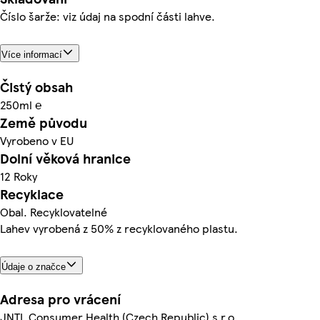
Číslo šarže: viz údaj na spodní části lahve.
Více informací
Čistý obsah
250ml ℮
Země původu
Vyrobeno v EU
Dolní věková hranice
12 Roky
Recyklace
Obal. Recyklovatelné
Lahev vyrobená z 50% z recyklovaného plastu.
Údaje o značce
Adresa pro vrácení
JNTL Consumer Health (Czech Republic) s.r.o.