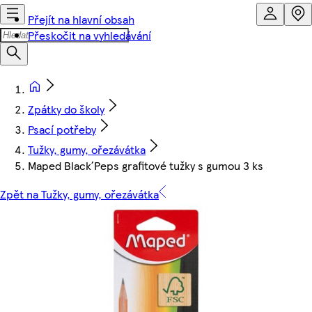
Přejít na hlavní obsah
Přeskočit na vyhledávání
Zpátky do školy
Psací potřeby
Tužky, gumy, ořezávátka
Maped Black´Peps grafitové tužky s gumou 3 ks
Zpět na Tužky, gumy, ořezávátka