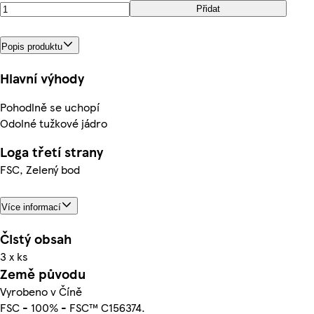
Přidat
Popis produktu
Hlavní výhody
Pohodlně se uchopí
Odolné tužkové jádro
Loga třetí strany
FSC, Zelený bod
Více informací
Čistý obsah
3 x ks
Země původu
Vyrobeno v Číně
FSC - 100% - FSC™ C156374.