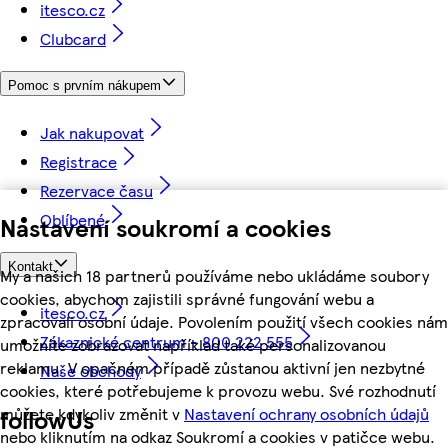
itesco.cz
Clubcard
Pomoc s prvním nákupem
Jak nakupovat
Registrace
Rezervace času
Oblíbené
Nastavení soukromí a cookies
Kontakt
My a našich 18 partnerů používáme nebo ukládáme soubory
cookies, abychom zajistili správné fungování webu a
itesco.cz
zpracovali osobní údaje. Povolením použití všech cookies nám
Zákaznické centrum - 800 222 555
umožníte zobrazovat například také personalizovanou
reklamu. V opačném případě zůstanou aktivní jen nezbytné
Naše obchody
cookies, které potřebujeme k provozu webu. Své rozhodnutí
můžete kdykoliv změnit v
Nastavení ochrany osobních údajů
followUs
nebo kliknutím na odkaz Soukromí a cookies v patičce webu.