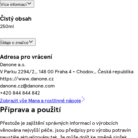
Více informací
Čistý obsah
250ml
Údaje o značce
Adresa pro vrácení
Danone a.s.
V Parku 2294/2,, 148 00 Praha 4 - Chodov,, Česká republika
https://www.danone.cz
danone.cz@danone.com
+420 844 844 842
Zobrazit vše Mana a rostlinné nápoje
Příprava a použití
Přestože je zajištění správných informací o výrobcích
věnována nejvyšší péče, jsou předpisy pro výrobu potravin
neustále aktualizovány tak, že může dojít ke změně složek