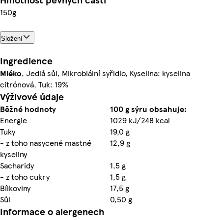
150g
Složení
Ingredience
Mléko
, Jedlá sůl, Mikrobiální syřidlo, Kyselina: kyselina
citrónová, Tuk: 19%
Výživové údaje
Běžné hodnoty
100 g sýru obsahuje:
Energie
1029 kJ/248 kcal
Tuky
19,0 g
- z toho nasycené mastné
12,9 g
kyseliny
Sacharidy
1,5 g
- z toho cukry
1,5 g
Bílkoviny
17,5 g
Sůl
0,50 g
Informace o alergenech