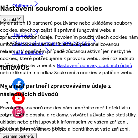
Oblíbené
Nastavení soukromí a cookies
Kontakt
My a našich 18 partnerů používáme nebo ukládáme soubory
cookies, abychom zajistili správné fungování webu a
itesco.cz
zpracovali osobní údaje. Povolením použití všech cookies nám
Zákaznické centrum - 800 222 555
umožníte zobrazovat například také personalizovanou
reklamu. V opačném případě zůstanou aktivní jen nezbytné
Naše obchody
cookies, které potřebujeme k provozu webu. Své rozhodnutí
můžete kdykoliv změnit v
Nastavení ochrany osobních údajů
followUs
nebo kliknutím na odkaz Soukromí a cookies v patičce webu.
My a naši partneři zpracováváme údaje z
následujících důvodů
Povolením souborů cookies nám umožníte měřit efektivitu
zobrazeného obsahu a reklamy, vytvářet uživatelské statistiky,
ukládat nebo přistupovat k informacím ve vašem zařízení,
©
Tesco Stores ČR a.s. 2026
používat přesná data o poloze a identifikovat vaše zařízení.
Seznam partnerů.