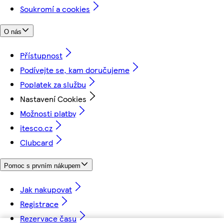
Soukromí a cookies
O nás
Přístupnost
Podívejte se, kam doručujeme
Poplatek za službu
Nastavení Cookies
Možnosti platby
itesco.cz
Clubcard
Pomoc s prvním nákupem
Jak nakupovat
Registrace
Rezervace času