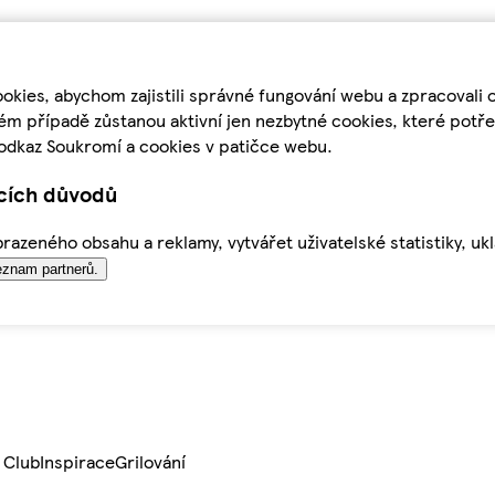
kies, abychom zajistili správné fungování webu a zpracovali 
ém případě zůstanou aktivní jen nezbytné cookies, které pot
odkaz Soukromí a cookies v patičce webu.
ících důvodů
azeného obsahu a reklamy, vytvářet uživatelské statistiky, uk
znam partnerů.
 Club
Inspirace
Grilování