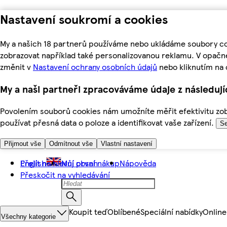
Nastavení soukromí a cookies
My a našich 18 partnerů používáme nebo ukládáme soubory coo
zobrazovat například také personalizovanou reklamu. V opačn
změnit v
Nastavení ochrany osobních údajů
nebo kliknutím na 
My a naši partneři zpracováváme údaje z následuj
Povolením souborů cookies nám umožníte měřit efektivitu zobr
používat přesná data o poloze a identifikovat vaše zařízení.
Se
Přijmout vše
Odmítnout vše
Vlastní nastavení
Přejít na hlavní obsah
English
Můj první nákup
Nápověda
Přeskočit na vyhledávání
Koupit teď
Oblíbené
Speciální nabídky
Online
Všechny kategorie