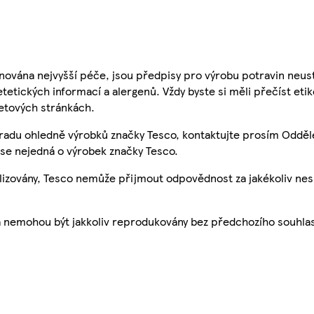
nována nejvyšší péče, jsou předpisy pro výrobu potravin neust
etetických informací a alergenů. Vždy byste si měli přečíst eti
etových stránkách.
 radu ohledně výrobků značky Tesco, kontaktujte prosím Odděl
se nejedná o výrobek značky Tesco.
ualizovány, Tesco nemůže přijmout odpovědnost za jakékoliv ne
a nemohou být jakkoliv reprodukovány bez předchozího souhla