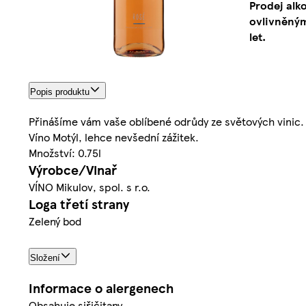
Prodej alk
ovlivněným
let.
Popis produktu
Přinášíme vám vaše oblíbené odrůdy ze světových vinic. Ví
Víno Motýl, lehce nevšední zážitek.
Množství: 0.75l
Výrobce/Vinař
VÍNO Mikulov, spol. s r.o.
Loga třetí strany
Zelený bod
Složení
Informace o alergenech
Obsahuje siřičitany.