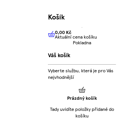
Košík
0,00 Kč
Aktuální cena košíku
0,00 Kč
Aktuální cena košíku
Pokladna
Váš košík
Vyberte službu, která je pro Vás
nejvhodnější
Prázdný košík
Tady uvidíte položky přidané do
košíku