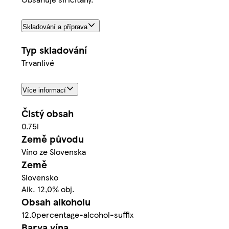
Skladování a příprava
Typ skladování
Trvanlivé
Více informací
Čistý obsah
0.75l
Země původu
Víno ze Slovenska
Země
Slovensko
Alk. 12,0% obj.
Obsah alkoholu
12.0percentage-alcohol-suffix
Barva vína