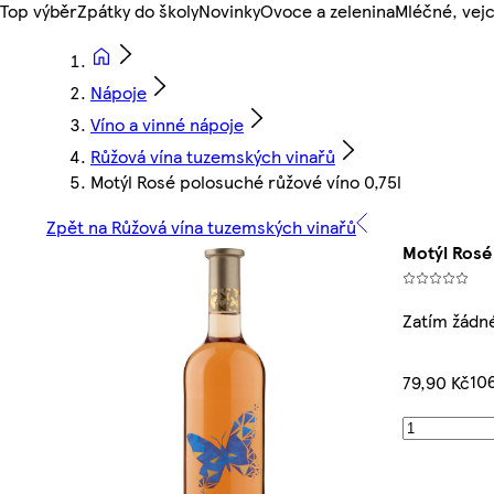
Top výběr
Zpátky do školy
Novinky
Ovoce a zelenina
Mléčné, vejc
Nápoje
Víno a vinné nápoje
Růžová vína tuzemských vinařů
Motýl Rosé polosuché růžové víno 0,75l
Zpět na Růžová vína tuzemských vinařů
Motýl Rosé
Zatím žádn
106
79,90 Kč