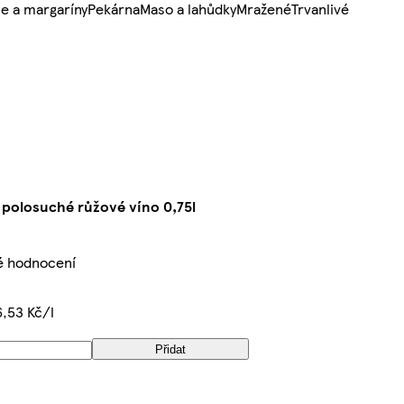
e a margaríny
Pekárna
Maso a lahůdky
Mražené
Trvanlivé
 polosuché růžové víno 0,75l
é hodnocení
,53 Kč/l
Přidat